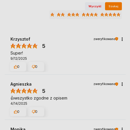
Wyczyść
Szukaj
Krzysztof
zweryfikowano
5
Super!
9/12/2025
0
0
Agnieszka
zweryfikowano
5
👍️wszystko zgodne z opisem
4/14/2025
0
0
Monika
zweryfikowano