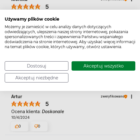
5
👍️super
Używamy plików cookie
7/5/2024
Możemy je zamieścić w celu analizy danych dotyczących
0
0
odwiedzających, ulepszenia naszej strony internetowej, pokazania
spersonalizowanych treści i zapewnienia Państwu wspaniałego
doświadczenia na stronie internetowej. Aby uzyskać więcej informacji
na temat plików cookie, których używamy, otwórz ustawienia.
Marta
zweryfikowano
5
Ocena klienta:
Doskonale
Dostosuj
Akceptuj wszystko
12/27/2024
0
0
Akceptuj niezbędne
Artur
zweryfikowano
5
Ocena klienta:
Doskonale
10/4/2024
0
0