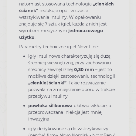
natomiast stosowana technologia
„cienkich
ścianek”
redukuje opór w czasie
wstrzykiwania insuliny. W opakowaniu
znajduje się 7 sztuk igieł, każda z nich jest
wyrobem medycznym
jednorazowego
użytku
.
Parametry techniczne igieł NovoFine:
igły insulinowe charakteryzują się dużą
średnicą wewnętrzną, przy zachowaniu
średnicy zewnętrznej
0,30 mm –
jest to
możliwe dzięki zastosowaniu technologii
„cienkiej ścianki”
. Takie rozwiązanie
pozwala na zmniejszenie oporu w trakcie
przepływu insuliny
powłoka silikonowa
ułatwia wkłucie, a
przeprowadzana iniekcja jest mniej
inwazyjna
igły dedykowane są do wstrzykiwaczy
(penów) firmy Novo Nordisk - NovoPen 4