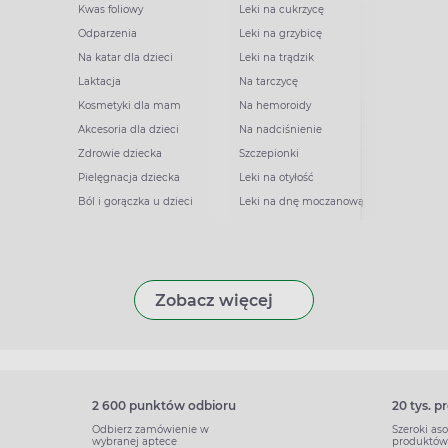
Kwas foliowy
Leki na cukrzycę
Odparzenia
Leki na grzybicę
Na katar dla dzieci
Leki na trądzik
Laktacja
Na tarczycę
Kosmetyki dla mam
Na hemoroidy
Akcesoria dla dzieci
Na nadciśnienie
Zdrowie dziecka
Szczepionki
Pielęgnacja dziecka
Leki na otyłość
Ból i gorączka u dzieci
Leki na dnę moczanową
Zobacz więcej
2 600 punktów odbioru
20 tys. 
Odbierz zamówienie w
Szeroki as
wybranej aptece
produktów