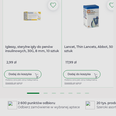
Iglessy, sterylne igły do penów
Lancet, Thin Lancets, Abbot, 50
insulinowych, 30G, 8 mm, 10 sztuk
sztuk
2,99 zł
17,99 zł
Dodaj do koszyka
Dodaj do koszyka
Podana cena jest ceną maksymalną
Podana cena jest ceną maksymalną
Dowiedz się więcej
Dowiedz się więcej
2 600 punktów odbioru
20 tys. pro
Odbierz zamówienie w wybranej aptece
Szeroki aso