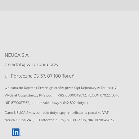
NEUCA S.A.
z siedzibą w Toruniu przy
ul. Forteczna 35-37, 87-100 Toruń,
wpisana do Rejestru Przedsiębiorców przez Sąd Rejonowy w Toruniu, VII
Wydział Gospodarczy KRS pod nr KRS: 0000049872, REGON 870227804,
NIP 8790017162, kapitał zakładowy 4 642 802 złotych.
Dane NEUCA S.A. w zakresie dotyczącym: rozliczania podatku VAT:
Neuca Grupa VAT, ul. Forteczna 35-37, 87-100 Toruń, NIP: 1070047823