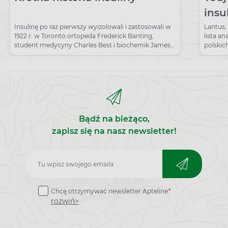
insu
czym
Insulinę po raz pierwszy wyizolowali i zastosowali w
Lantus, 
1922 r. w Toronto ortopeda Frederick Banting,
lista a
Lan
student medycyny Charles Best i biochemik James
polskic
Collip.
Bądź na bieżąco,
zapisz się na nasz newsletter!
Zapisz
do
Chcę otrzymywać newsletter Apteline
*
newslettera
rozwiń>