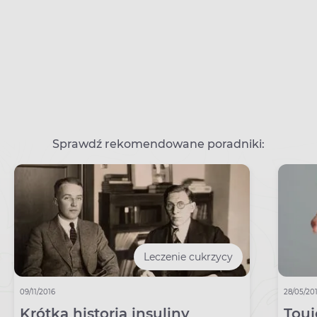
Sprawdź rekomendowane poradniki:
Leczenie cukrzycy
09/11/2016
28/05/20
Krótka historia insuliny
Touj