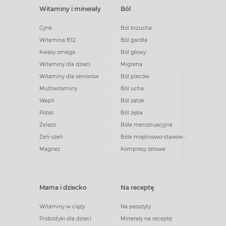
Witaminy i minerały
Ból
Cynk
Ból brzucha
Witamina B12
Ból gardła
Kwasy omega
Ból głowy
Witaminy dla dzieci
Migrena
Witaminy dla seniorów
Ból pleców
Multiwitaminy
Ból ucha
Wapń
Ból zatok
Potas
Ból zęba
Żelazo
Bóle menstruacyjne
Żeń-szeń
Bóle mięśniowo-stawowe
Magnez
Kompresy żelowe
Mama i dziecko
Na receptę
Witaminy w ciąży
Na pasożyty
Probiotyki dla dzieci
Minerały na receptę