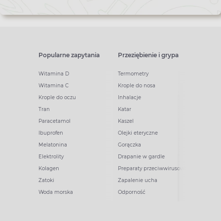
Popularne zapytania
Przeziębienie i grypa
Witamina D
Termometry
Witamina C
Krople do nosa
Krople do oczu
Inhalacje
Tran
Katar
Paracetamol
Kaszel
Ibuprofen
Olejki eteryczne
Melatonina
Gorączka
Elektrolity
Drapanie w gardle
Kolagen
Preparaty przeciwwirusowe
Zatoki
Zapalenie ucha
Woda morska
Odporność