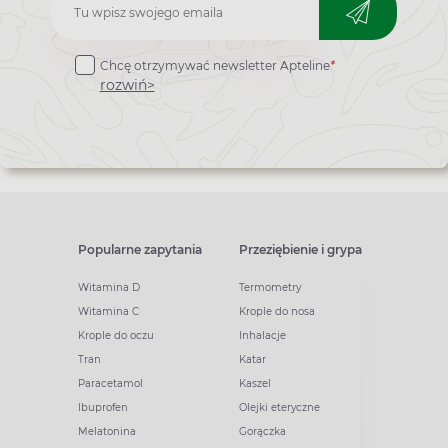
Zapisz
do
Chcę otrzymywać newsletter Apteline
*
newslettera
rozwiń>
Popularne zapytania
Przeziębienie i grypa
Witamina D
Termometry
Witamina C
Krople do nosa
Krople do oczu
Inhalacje
Tran
Katar
Paracetamol
Kaszel
Ibuprofen
Olejki eteryczne
Melatonina
Gorączka