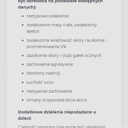
być określona na podstawie dostępnych
danych):
nietypowe osłabienie
zwiększenie masy ciała, zwiększony
apetyt
zwiększona wrażliwość skóry na słońce i
promieniowanie UV
zażółcenie skóry i (lub) gałek ocznych
zachowanie agresywne
obniżony nastrój
suchość oczu
nietypowe zachowanie
zmiany w sposobie bicia serca
Dodatkowe działania niepożądane u
dzieci:
Częstość nieznana (nie może być określona