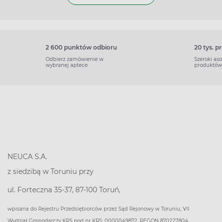
2 600 punktów odbioru
20 tys. 
Odbierz zamówienie w
Szeroki as
wybranej aptece
produktów
NEUCA S.A.
z siedzibą w Toruniu przy
ul. Forteczna 35-37, 87-100 Toruń,
wpisana do Rejestru Przedsiębiorców przez Sąd Rejonowy w Toruniu, VII
Wydział Gospodarczy KRS pod nr KRS: 0000049872, REGON 870227804,