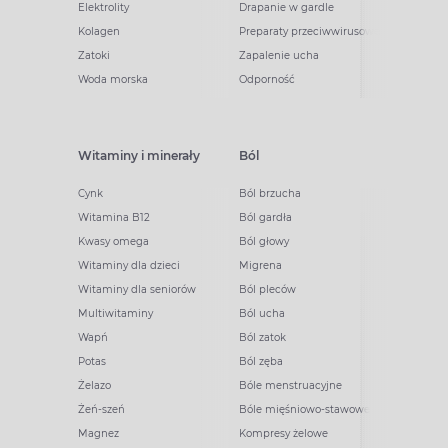
Elektrolity
Drapanie w gardle
Kolagen
Preparaty przeciwwirusowe
Zatoki
Zapalenie ucha
Woda morska
Odporność
Witaminy i minerały
Ból
Cynk
Ból brzucha
Witamina B12
Ból gardła
Kwasy omega
Ból głowy
Witaminy dla dzieci
Migrena
Witaminy dla seniorów
Ból pleców
Multiwitaminy
Ból ucha
Wapń
Ból zatok
Potas
Ból zęba
Żelazo
Bóle menstruacyjne
Żeń-szeń
Bóle mięśniowo-stawowe
Magnez
Kompresy żelowe