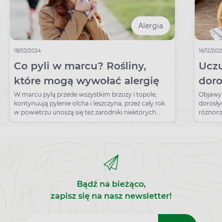
Alergia
18/03/2024
16/12/202
Co pyli w marcu? Rośliny,
Uczu
które mogą wywołać alergię
doro
lecy
W marcu pylą przede wszystkim brzozy i topole,
Objawy 
kontynuują pylenie olcha i leszczyna, przez cały rok
dorosły
w powietrzu unoszą się też zarodniki niektórych
różnoro
grzybów.
skórne.
Bądź na bieżąco,
zapisz się na nasz newsletter!