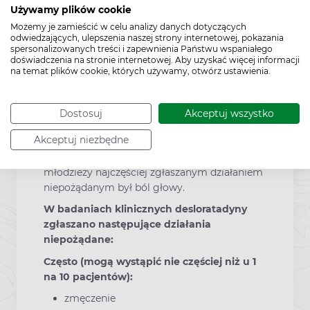
Używamy plików cookie
ciężkich działań niepożądanych, należy
Możemy je zamieścić w celu analizy danych dotyczących
przerwać stosowanie leku i natychmiast
odwiedzających, ulepszenia naszej strony internetowej, pokazania
zgłosić się do lekarza.
spersonalizowanych treści i zapewnienia Państwu wspaniałego
doświadczenia na stronie internetowej. Aby uzyskać więcej informacji
U dorosłych działania niepożądane były
na temat plików cookie, których używamy, otwórz ustawienia.
prawie takie same, jak po zastosowaniu
tabletki niezawierającej substancji czynnej.
Jednakże uczucie zmęczenia, suchość w jamie
Dostosuj
Akceptuj wszystko
ustnej i bóle głowy odnotowywane były
Akceptuj niezbędne
częściej niż po zastosowaniu tabletki
niezawierającej substancji czynnej. U
młodzieży najczęściej zgłaszanym działaniem
niepożądanym był ból głowy.
W badaniach klinicznych desloratadyny
zgłaszano następujące działania
niepożądane:
Często (mogą wystąpić nie częściej niż u 1
na 10 pacjentów):
zmęczenie