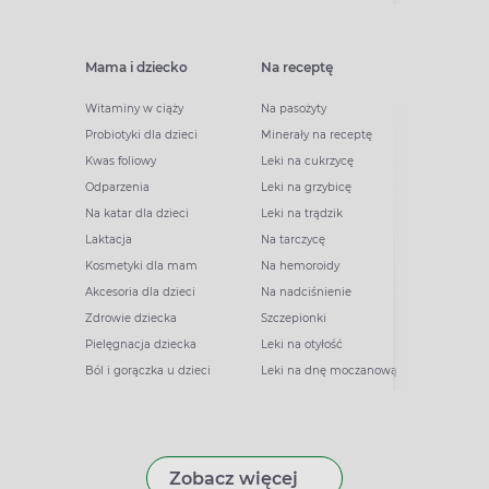
Mama i dziecko
Na receptę
Witaminy w ciąży
Na pasożyty
Probiotyki dla dzieci
Minerały na receptę
Kwas foliowy
Leki na cukrzycę
Odparzenia
Leki na grzybicę
Na katar dla dzieci
Leki na trądzik
Laktacja
Na tarczycę
Kosmetyki dla mam
Na hemoroidy
Akcesoria dla dzieci
Na nadciśnienie
Zdrowie dziecka
Szczepionki
Pielęgnacja dziecka
Leki na otyłość
Ból i gorączka u dzieci
Leki na dnę moczanową
Zobacz więcej