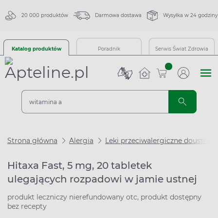
20 000 produktów
Darmowa dostawa
Wysyłka w 24 godziny
Katalog produktów
Poradnik
Serwis Świat Zdrowia
sztuk
Strona główna
Alergia
Leki przeciwalergiczne doustne
Hitaxa Fast, 5 mg, 20 tabletek
ulegających rozpadowi w jamie ustnej
produkt leczniczy nierefundowany otc, produkt dostępny
bez recepty