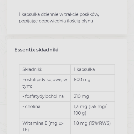
1 kapsułka dziennie w trakcie posiłków,
popijając odpowiednią ilością płynu
Essentix składniki
Składniki:
1 kapsułka
Fosfolipidy sojowe, w
600 mg
tym:
- fosfatydylocholina
210 mg
- cholina
1,3 mg (155 mg/
100 g)
Witamina E (mg α-
1,8 mg (15%*RWS)
TE)