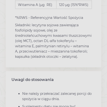
Witamina A (µg RE)
120 µg (15%*RWS)
*%RWS - Referencyjna Wartość Spożycia
Składniki: lecytyna sojowa zawierająca
fosfolipidy sojowe, olej ze
średniołańcuchowymi kwasami tłuszczowymi
(olej MCT), octan DL-alfa tokoferylu –
witamina E, palmitynian retinylu – witamina
A, przeciwutleniacz – mieszanina tokoferoli;
kapsułka (składnik otoczki – żelatyna).
Uwagi do stosowania
Nie należy przekraczać zalecanej porcji do
spożycia w ciągu dnia.
Suplementy diety nie mogą być