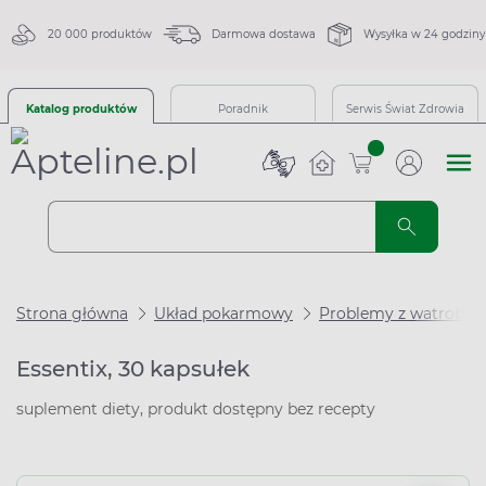
20 000 produktów
Darmowa dostawa
Wysyłka w 24 godziny
Katalog produktów
Poradnik
Serwis Świat Zdrowia
sztuk
Strona główna
Układ pokarmowy
Problemy z watrobą
Essentix, 30 kapsułek
suplement diety, produkt dostępny bez recepty