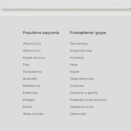
Popularne zapytania
Przeziębienie i grypa
Witamina D
Termometry
Witamina C
Krople do nosa
Krople do oczu
Inhalacje
Tran
Katar
Paracetamol
Kaszel
Ibuprofen
Olejki eteryczne
Melatonina
Gorączka
Elektrolity
Drapanie w gardle
Kolagen
Preparaty przeciwwirusowe
Zatoki
Zapalenie ucha
Woda morska
Odporność