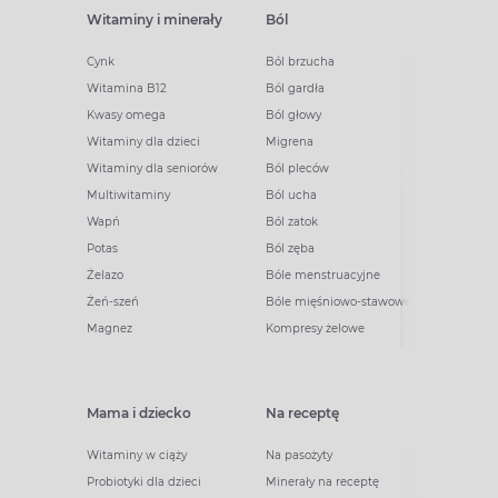
Witaminy i minerały
Ból
Cynk
Ból brzucha
Witamina B12
Ból gardła
Kwasy omega
Ból głowy
Witaminy dla dzieci
Migrena
Witaminy dla seniorów
Ból pleców
Multiwitaminy
Ból ucha
Wapń
Ból zatok
Potas
Ból zęba
Żelazo
Bóle menstruacyjne
Żeń-szeń
Bóle mięśniowo-stawowe
Magnez
Kompresy żelowe
Mama i dziecko
Na receptę
Witaminy w ciąży
Na pasożyty
Probiotyki dla dzieci
Minerały na receptę