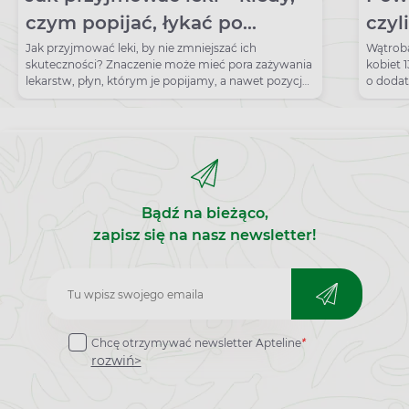
czym popijać, łykać po
czyl
jedzeniu czy przed posiłkiem?
lecz
Jak przyjmować leki, by nie zmniejszać ich
Wątrob
skuteczności? Znaczenie może mieć pora zażywania
kobiet 
lekarstw, płyn, którym je popijamy, a nawet pozycja
o dodat
ciała.
powięks
Bądź na bieżąco,
zapisz się na nasz newsletter!
Zapisz
do
Chcę otrzymywać newsletter Apteline
*
newslettera
rozwiń>