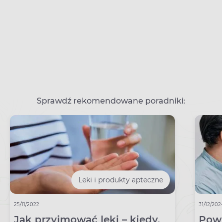
Sprawdź rekomendowane poradniki:
Leki i produkty apteczne
25/11/2022
31/12/20
Jak przyjmować leki – kiedy,
Powi