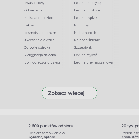
Kwas foliowy
Leki na cukrzycę
Odparzenia
Leki na grzybicę
Na katar dla dzieci
Leki na trądzik
Laktacja
Na tarczycę
Kosmetyki dla mam
Na hemoroidy
Akcesoria dla dzieci
Na nadciśnienie
Zdrowie dziecka
Szczepionki
Pielęgnacja dziecka
Leki na otyłość
Ból i gorączka u dzieci
Leki na dnę moczanową
Zobacz więcej
2 600 punktów odbioru
20 tys. 
Odbierz zamówienie w
Szeroki as
wybranej aptece
produktów