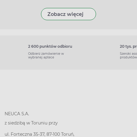
Zobacz więcej
2 600 punktów odbioru
20 tys. 
Odbierz zamówienie w
Szeroki as
wybranej aptece
produktów
NEUCA S.A.
z siedzibą w Toruniu przy
ul. Forteczna 35-37, 87-100 Toruń,