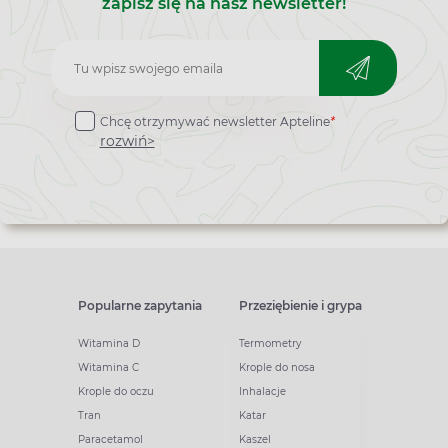
zapisz się na nasz newsletter!
Zapisz
do
Chcę otrzymywać newsletter Apteline
*
newslettera
rozwiń>
Popularne zapytania
Przeziębienie i grypa
Witamina D
Termometry
Witamina C
Krople do nosa
Krople do oczu
Inhalacje
Tran
Katar
Paracetamol
Kaszel