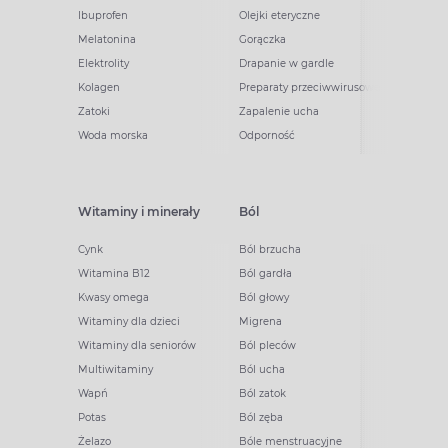
Ibuprofen
Olejki eteryczne
Melatonina
Gorączka
Elektrolity
Drapanie w gardle
Kolagen
Preparaty przeciwwirusowe
Zatoki
Zapalenie ucha
Woda morska
Odporność
Witaminy i minerały
Ból
Cynk
Ból brzucha
Witamina B12
Ból gardła
Kwasy omega
Ból głowy
Witaminy dla dzieci
Migrena
Witaminy dla seniorów
Ból pleców
Multiwitaminy
Ból ucha
Wapń
Ból zatok
Potas
Ból zęba
Żelazo
Bóle menstruacyjne