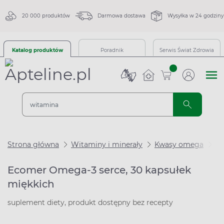
20 000 produktów
Darmowa dostawa
Wysyłka w 24 godziny
Katalog produktów
Poradnik
Serwis Świat Zdrowia
sztuk
Strona główna
Witaminy i minerały
Kwasy omega
Ec
Ecomer Omega-3 serce, 30 kapsułek
miękkich
suplement diety, produkt dostępny bez recepty