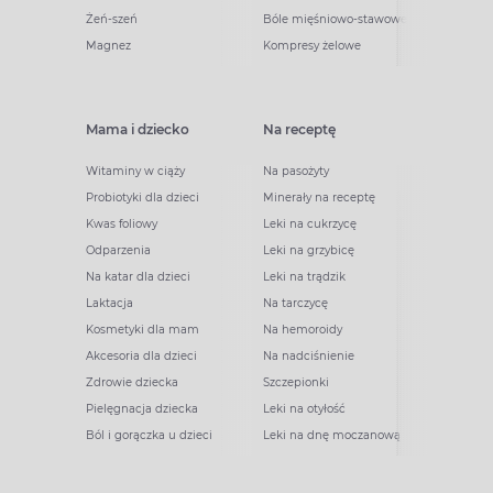
Żeń-szeń
Bóle mięśniowo-stawowe
Magnez
Kompresy żelowe
Mama i dziecko
Na receptę
Witaminy w ciąży
Na pasożyty
Probiotyki dla dzieci
Minerały na receptę
Kwas foliowy
Leki na cukrzycę
Odparzenia
Leki na grzybicę
Na katar dla dzieci
Leki na trądzik
Laktacja
Na tarczycę
Kosmetyki dla mam
Na hemoroidy
Akcesoria dla dzieci
Na nadciśnienie
Zdrowie dziecka
Szczepionki
Pielęgnacja dziecka
Leki na otyłość
Ból i gorączka u dzieci
Leki na dnę moczanową