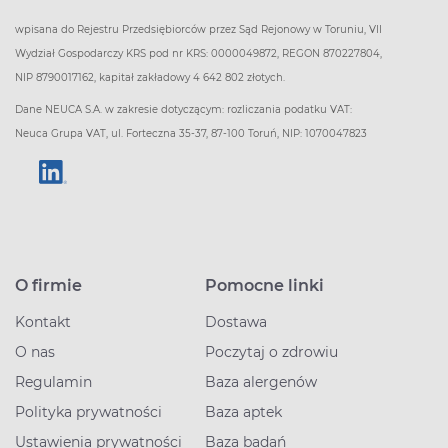
wpisana do Rejestru Przedsiębiorców przez Sąd Rejonowy w Toruniu, VII
Wydział Gospodarczy KRS pod nr KRS: 0000049872, REGON 870227804,
NIP 8790017162, kapitał zakładowy 4 642 802 złotych.
Dane NEUCA S.A. w zakresie dotyczącym: rozliczania podatku VAT:
Neuca Grupa VAT, ul. Forteczna 35-37, 87-100 Toruń, NIP: 1070047823
O firmie
Pomocne linki
Kontakt
Dostawa
O nas
Poczytaj o zdrowiu
Regulamin
Baza alergenów
Polityka prywatności
Baza aptek
Ustawienia prywatności
Baza badań