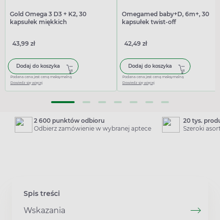
Gold Omega 3 D3 + K2, 30
Omegamed baby+D, 6m+, 30
kapsułek miękkich
kapsułek twist-off
43,99 zł
42,49 zł
Dodaj do koszyka
Dodaj do koszyka
Podana cena jest ceną maksymalną
Podana cena jest ceną maksymalną
Dowiedz się więcej
Dowiedz się więcej
2 600 punktów odbioru
20 tys. pro
Odbierz zamówienie w wybranej aptece
Szeroki aso
Spis treści
Wskazania