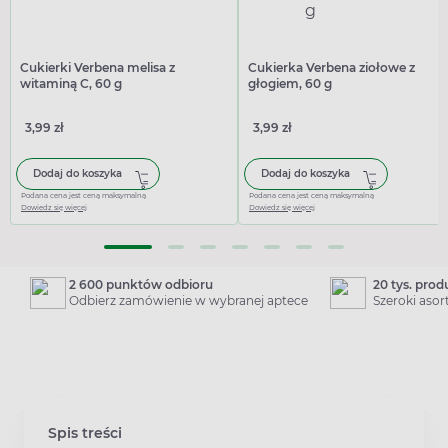
Cukierki Verbena melisa z
Cukierka Verbena ziołowe z
witaminą C, 60 g
głogiem, 60 g
3,99 zł
3,99 zł
Dodaj do koszyka
Dodaj do koszyka
Podana cena jest ceną maksymalną
Podana cena jest ceną maksymalną
Dowiedz się więcej
Dowiedz się więcej
2 600 punktów odbioru
20 tys. pro
Odbierz zamówienie w wybranej aptece
Szeroki aso
Spis treści