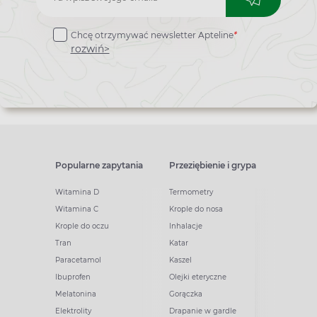
do
Chcę otrzymywać newsletter Apteline
*
newslettera
rozwiń>
Popularne zapytania
Przeziębienie i grypa
Witamina D
Termometry
Witamina C
Krople do nosa
Krople do oczu
Inhalacje
Tran
Katar
Paracetamol
Kaszel
Ibuprofen
Olejki eteryczne
Melatonina
Gorączka
Elektrolity
Drapanie w gardle