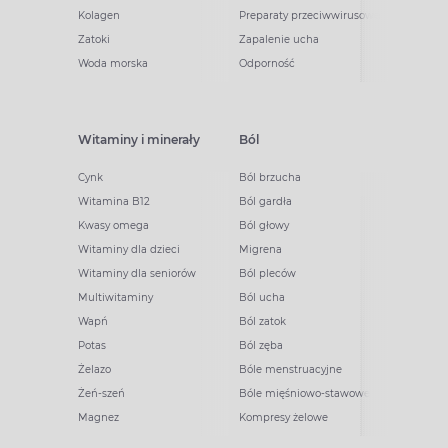
Kolagen
Preparaty przeciwwirusowe
Zatoki
Zapalenie ucha
Woda morska
Odporność
Witaminy i minerały
Ból
Cynk
Ból brzucha
Witamina B12
Ból gardła
Kwasy omega
Ból głowy
Witaminy dla dzieci
Migrena
Witaminy dla seniorów
Ból pleców
Multiwitaminy
Ból ucha
Wapń
Ból zatok
Potas
Ból zęba
Żelazo
Bóle menstruacyjne
Żeń-szeń
Bóle mięśniowo-stawowe
Magnez
Kompresy żelowe