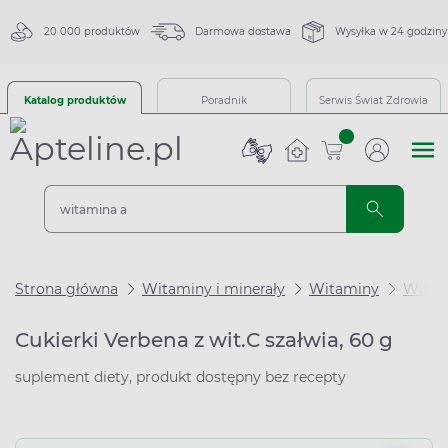
20 000 produktów
Darmowa dostawa
Wysyłka w 24 godziny
Katalog produktów
Poradnik
Serwis Świat Zdrowia
sztuk
Strona główna
Witaminy i minerały
Witaminy
Witam
Cukierki Verbena z wit.C szałwia, 60 g
suplement diety, produkt dostępny bez recepty