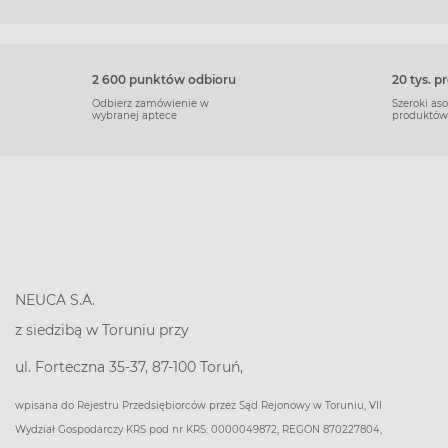
2 600 punktów odbioru
20 tys. 
Odbierz zamówienie w
Szeroki as
wybranej aptece
produktów
NEUCA S.A.
z siedzibą w Toruniu przy
ul. Forteczna 35-37, 87-100 Toruń,
wpisana do Rejestru Przedsiębiorców przez Sąd Rejonowy w Toruniu, VII
Wydział Gospodarczy KRS pod nr KRS: 0000049872, REGON 870227804,