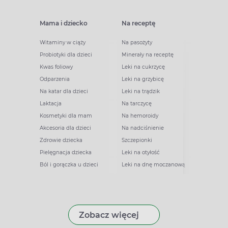
Mama i dziecko
Na receptę
Witaminy w ciąży
Na pasożyty
Probiotyki dla dzieci
Minerały na receptę
Kwas foliowy
Leki na cukrzycę
Odparzenia
Leki na grzybicę
Na katar dla dzieci
Leki na trądzik
Laktacja
Na tarczycę
Kosmetyki dla mam
Na hemoroidy
Akcesoria dla dzieci
Na nadciśnienie
Zdrowie dziecka
Szczepionki
Pielęgnacja dziecka
Leki na otyłość
Ból i gorączka u dzieci
Leki na dnę moczanową
Zobacz więcej