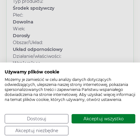
Typ produktu:
Środek spożywczy
Płeć:
Dowolna
Wiek:
Dorosły
Obszar/Układ:
Układ odpornościowy
Działanie/właściwości:
Wspierające
Problem:
Używamy plików cookie
Obniżona odporność
Możemy je zamieścić w celu analizy danych dotyczących
odwiedzających, ulepszenia naszej strony internetowej, pokazania
spersonalizowanych treści i zapewnienia Państwu wspaniałego
doświadczenia na stronie internetowej. Aby uzyskać więcej informacji
na temat plików cookie, których używamy, otwórz ustawienia.
Dostosuj
Akceptuj wszystko
Akceptuj niezbędne