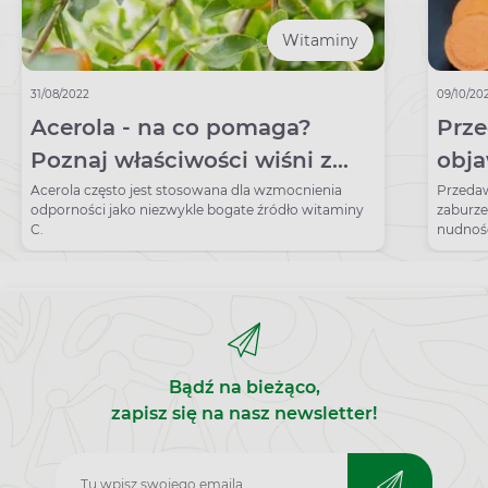
Witaminy
31/08/2022
09/10/20
Acerola - na co pomaga?
Prz
Poznaj właściwości wiśni z
obja
Barbados
prz
Acerola często jest stosowana dla wzmocnienia
Przedaw
odporności jako niezwykle bogate źródło witaminy
zaburz
jest
C.
nudnośc
niekied
Bądź na bieżąco,
zapisz się na nasz newsletter!
Zapisz