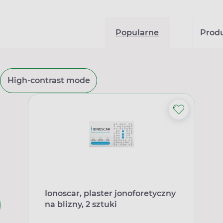
Popularne
Produk
High-contrast mode
Ionoscar, plaster jonoforetyczny
na blizny, 2 sztuki