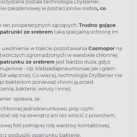
rzystana została technologia DryBarrier,
iw-zakażeniowej w postaci jonów srebra
, co
 ran pooperacyjnych sączących.
Trudno gojące
patrunki ze srebrem
taką specjalną ochronę im
ch uwolnienie w trakcie pozostawania
Cosmopor
na
otwórczych zgromadzonych w warstwie chłonnej
patrunku ze srebrem
jest bardzo duża, gdyż
mujemne - np. klebsiellapneumoniae jak i gram-
 włącznie). Co więcej, technologia DryBarrier nie
o bakteriom ponieważ chroni ją przed
nia, bakterie, wirusy i inne).
ier sprawia, że:
y chłonnej jednokierunkowo, przy czym
ać się na zewnątrz ani też wrócić z powrotem,
nowej folii pełniącej rolę warstwy kontaktowej,
rz poduszki opatrunku bakterie,