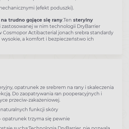
mechanicznymi (efekt poduszki).
 na trudno gojące się rany
.Ten
sterylny
ki zastosowanej w nim technologii DryBarrier
w Cosmopor Actibacterial jonach srebra standardy
 wysokie, a komfort i bezpieczeństwo ich
yjny, opatrunek ze srebrem na rany i skaleczenia
fekcją. Do zaopatrywania ran pooperacyjnych i
yce przeciw-zakażeniowej.
 naturalnych funkcji skóry
 - opatrunek trzyma się pewnie
ostaje sucha;Technologia DryBarrier
nie pozwala