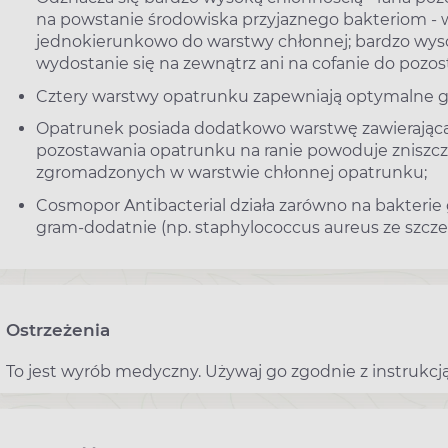
na powstanie środowiska przyjaznego bakteriom - w
jednokierunkowo do warstwy chłonnej; bardzo wysok
wydostanie się na zewnątrz ani na cofanie do pozo
Cztery warstwy opatrunku zapewniają optymalne go
Opatrunek posiada dodatkowo warstwę zawierającą j
pozostawania opatrunku na ranie powoduje znisz
zgromadzonych w warstwie chłonnej opatrunku;
Cosmopor Antibacterial działa zarówno na bakterie 
gram-dodatnie (np. staphylococcus aureus ze szcz
Ostrzeżenia
To jest wyrób medyczny. Używaj go zgodnie z instrukcją