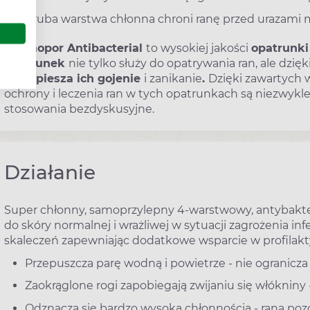
gruba warstwa chłonna chroni ranę przed urazami 
Cosmopor Antibacterial
to wysokiej jakości
opatrunki
opatrunek
nie tylko służy do opatrywania ran, ale dzię
przyspiesza ich gojenie
i zanikanie
.
Dzięki zawartych 
ochrony i leczenia ran w tych opatrunkach są niezwykle
stosowania bezdyskusyjne.
Działanie
Super chłonny, samoprzylepny 4-warstwowy, antybakter
do skóry normalnej i wrażliwej w sytuacji zagrożenia in
skaleczeń zapewniając dodatkowe wsparcie w profilakt
Przepuszcza parę wodną i powietrze - nie ogranicza
Zaokrąglone rogi zapobiegają zwijaniu się włókniny
Odznacza się bardzo wysoką chłonnością - rana poz