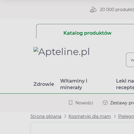
20 000 produkt
Katalog produktów
Witaminy i
Leki n
Zdrowie
minerały
recept
Nowości
Zestawy p
Strona główna
Kosmetyki dla mam
Pielęg