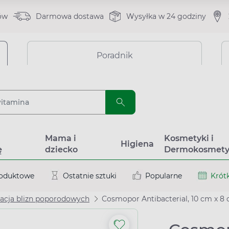
ów
Darmowa dostawa
Wysyłka w 24 godziny
Poradnik
a
Mama i
Kosmetyki i
Higiena
ę
dziecko
Dermokosmety
roduktowe
Ostatnie sztuki
Popularne
Krótk
nacja blizn poporodowych
Cosmopor Antibacterial, 10 cm x 8 c