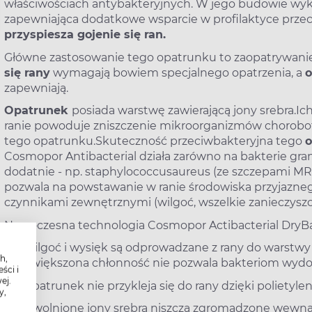
właściwościach antybakteryjnych. W jego budowie wyko
zapewniająca dodatkowe wsparcie w profilaktyce przec
przyspiesza gojenie się ran.
Główne zastosowanie tego opatrunku to zaopatrywanie
się rany
wymagają bowiem specjalnego opatrzenia, a
o
zapewniają.
Opatrunek
posiada warstwę zawierającą jony srebra.I
ranie powoduje zniszczenie mikroorganizmów chorob
tego opatrunku.Skuteczność przeciwbakteryjna tego
o
Cosmopor Antibacterial działa zarówno na bakterie gra
dodatnie - np. staphylococcusaureus (ze szczepami MRSA
pozwala na powstawanie w ranie środowiska przyjazneg
czynnikami zewnętrznymi (wilgoć, wszelkie zanieczyszcze
Nowoczesna technologia Cosmopor Actibacterial DryBarr
wilgoć i wysięk są odprowadzane z rany do warstw
h,
zwiększona chłonność nie pozwala bakteriom wydost
ści i
ej.
opatrunek nie przykleja się do rany dzięki polietyle
y,
uwolnione jony srebra niszczą zgromadzone wewnąt