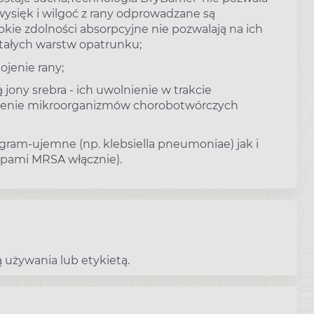
ysięk i wilgoć z rany odprowadzane są
ie zdolności absorpcyjne nie pozwalają na ich
stałych warstw opatrunku;
jenie rany;
ony srebra - ich uwolnienie w trakcie
czenie mikroorganizmów chorobotwórczych
gram-ujemne (np. klebsiella pneumoniae) jak i
epami MRSA włącznie).
 używania lub etykietą.