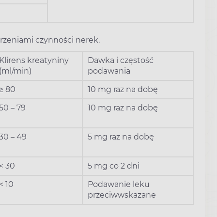
rzeniami czynności nerek.
Klirens kreatyniny
Dawka i częstość
(ml/min)
podawania
≥ 80
10 mg raz na dobę
50 – 79
10 mg raz na dobę
30 – 49
5 mg raz na dobę
< 30
5 mg co 2 dni
< 10
Podawanie leku
przeciwwskazane