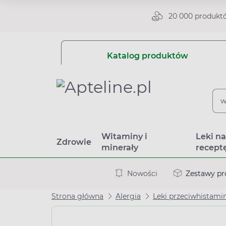
20 000 produkt
Katalog produktów
Witaminy i
Leki n
Zdrowie
minerały
recept
Nowości
Zestawy p
Strona główna
Alergia
Leki przeciwhistam