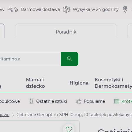
ów
Darmowa dostawa
Wysyłka w 24 godziny
Poradnik
a
Mama i
Kosmetyki i
Higiena
ę
dziecko
Dermokosmety
roduktowe
Ostatnie sztuki
Popularne
Krótk
inowe
Cetirizine Genoptim SPH 10 mg, 10 tabletek powlekany