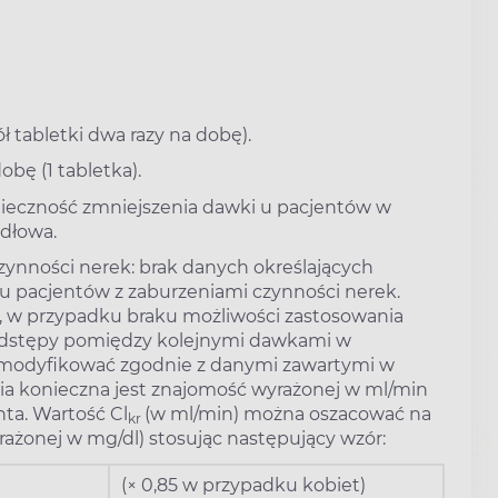
ł tabletki dwa razy na dobę).
obę (1 tabletka).
nieczność zmniejszenia dawki u pacjentów w
idłowa.
zynności nerek: brak danych określających
u pacjentów z zaburzeniami czynności nerek.
i, w przypadku braku możliwości zastosowania
ć odstępy pomiędzy kolejnymi dawkami w
y modyfikować zgodnie z danymi zawartymi w
ania konieczna jest znajomość wyrażonej w ml/min
nta. Wartość Cl
(w ml/min) można oszacować na
kr
rażonej w mg/dl) stosując następujący wzór:
(× 0,85 w przypadku kobiet)