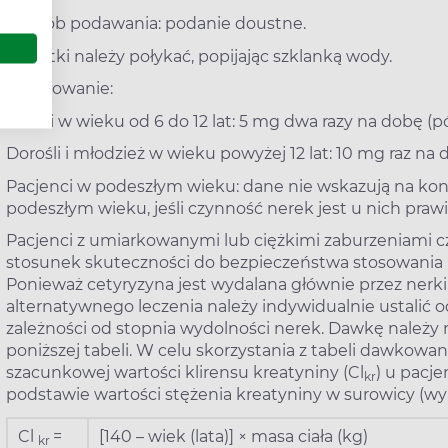
Sposób podawania: podanie doustne.
Tabletki należy połykać, popijając szklanką wody.
Dawkowanie:
Dzieci w wieku od 6 do 12 lat: 5 mg dwa razy na dobę (pó
Dorośli i młodzież w wieku powyżej 12 lat: 10 mg raz na d
Pacjenci w podeszłym wieku: dane nie wskazują na ko
podeszłym wieku, jeśli czynność nerek jest u nich praw
Pacjenci z umiarkowanymi lub ciężkimi zaburzeniami c
stosunek skuteczności do bezpieczeństwa stosowania 
Ponieważ cetyryzyna jest wydalana głównie przez nerk
alternatywnego leczenia należy indywidualnie ustali
zależności od stopnia wydolności nerek. Dawkę należ
poniższej tabeli. W celu skorzystania z tabeli dawkow
szacunkowej wartości klirensu kreatyniny (Cl
) u pacje
kr
podstawie wartości stężenia kreatyniny w surowicy (wy
Cl
=
[140 – wiek (lata)] × masa ciała (kg)
kr