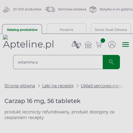
20 000 produktów
Darmowa dostawa
Wysyłka w 24 godziny
Katalog produktów
Poradnik
Serwis Świat Zdrowia
sztuk
Strona główna
Leki na receptę
Układ sercowo-naczynio
Carzap 16 mg, 56 tabletek
produkt leczniczy refundowany, produkt dostępny za
okazaniem recepty