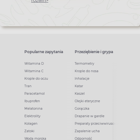
newslettera
rozwiń>
Popularne zapytania
Przeziębienie i grypa
Witamina D
Termometry
Witamina C
Krople do nosa
Krople do oczu
Inhalacje
Tran
Katar
Paracetamol
Kaszel
Ibuprofen
Olejki eteryczne
Melatonina
Gorączka
Elektrolity
Drapanie w gardle
Kolagen
Preparaty przeciwwirusowe
Zatoki
Zapalenie ucha
Woda morska
Odporność