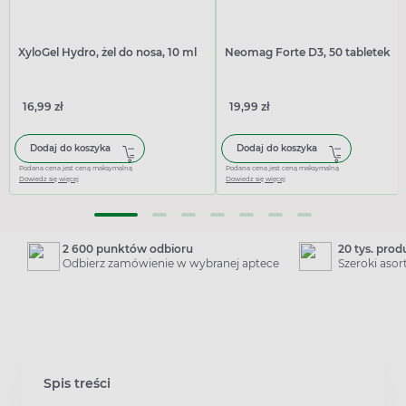
XyloGel Hydro, żel do nosa, 10 ml
Neomag Forte D3, 50 tabletek
16,99 zł
19,99 zł
Dodaj do koszyka
Dodaj do koszyka
Podana cena jest ceną maksymalną
Podana cena jest ceną maksymalną
Dowiedz się więcej
Dowiedz się więcej
2 600 punktów odbioru
20 tys. pro
Odbierz zamówienie w wybranej aptece
Szeroki aso
Spis treści