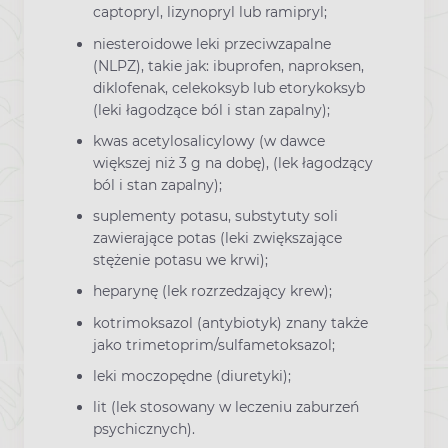
captopryl, lizynopryl lub ramipryl;
niesteroidowe leki przeciwzapalne
(NLPZ), takie jak: ibuprofen, naproksen,
diklofenak, celekoksyb lub etorykoksyb
(leki łagodzące ból i stan zapalny);
kwas acetylosalicylowy (w dawce
większej niż 3 g na dobę), (lek łagodzący
ból i stan zapalny);
suplementy potasu, substytuty soli
zawierające potas (leki zwiększające
stężenie potasu we krwi);
heparynę (lek rozrzedzający krew);
kotrimoksazol (antybiotyk) znany także
jako trimetoprim/sulfametoksazol;
leki moczopędne (diuretyki);
lit (lek stosowany w leczeniu zaburzeń
psychicznych).