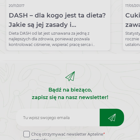
20/11/2017
17/05/20
DASH – dla kogo jest ta dieta?
Cuki
Jakie są jej zasady i
dozwolone produkty?
Dieta DASH od lat jest uznawana za jedną z
Statyst
najlepszych dla zdrowia, ponieważ pozwala
rocznie
kontrolować ciśnienie, wspierać pracę serca i
ustalon
utrzymywać prawidłową wagę.
Bądź na bieżąco,
zapisz się na nasz newsletter!
Zapisz
do
Chcę otrzymywać newsletter Apteline
*