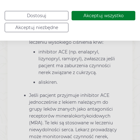
stosować po 3. miesiącu ciąży, ponieważ
stosowany w tym okresie może poważnie
Dostosuj
Akceptuj wszystko
zaszkodzić dziecku.
Akceptuj niezbędne
Jeśli pacjent przyjmuje którykolwiek z
poniższych leków stosowanych w
leczeniu wysokiego ciśnienia krwi:
inhibitor ACE (np. enalapryl,
lizynopryl, ramipryl), zwłaszcza jeśli
pacjent ma zaburzenia czynności
nerek związane z cukrzycą.
aliskiren.
Jeśli pacjent przyjmuje inhibitor ACE
jednocześnie z lekiem należącym do
grupy leków znanych jako antagoniści
receptorów mineralokortykoidowych
(MRA). Te leki są stosowane w leczeniu
niewydolności serca. Lekarz prowadzący
może monitorować czynność nerek,