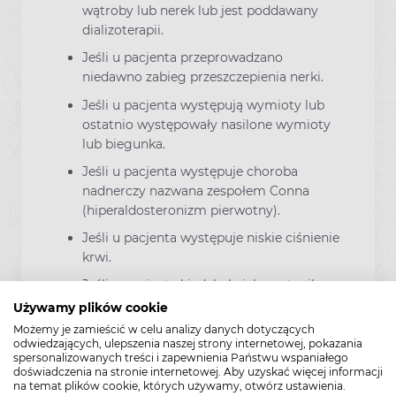
wątroby lub nerek lub jest poddawany
dializoterapii.
Jeśli u pacjenta przeprowadzano
niedawno zabieg przeszczepienia nerki.
Jeśli u pacjenta występują wymioty lub
ostatnio występowały nasilone wymioty
lub biegunka.
Jeśli u pacjenta występuje choroba
nadnerczy nazwana zespołem Conna
(hiperaldosteronizm pierwotny).
Jeśli u pacjenta występuje niskie ciśnienie
krwi.
Jeśli u pacjenta kiedykolwiek wystąpił
udar.
Używamy plików cookie
Możemy je zamieścić w celu analizy danych dotyczących
Należy poinformować swojego lekarza o
odwiedzających, ulepszenia naszej strony internetowej, pokazania
podejrzeniu (lub planowaniu) ciąży. Nie
spersonalizowanych treści i zapewnienia Państwu wspaniałego
zaleca się stosowania leku Carzap we
doświadczenia na stronie internetowej. Aby uzyskać więcej informacji
na temat plików cookie, których używamy, otwórz ustawienia.
wczesnym okresie ciąży i nie wolno go