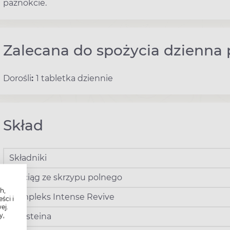
paznokcie.
Zalecana do spożycia dzienna 
Dorośli
:
1 tabletka dziennie
Skład
Składniki
Wyciąg ze skrzypu polnego
h,
Kompleks Intense Revive
ści i
ej.
y,
L-cysteina