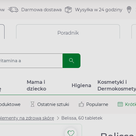
ów
Darmowa dostawa
Wysyłka w 24 godziny
Poradnik
a
Mama i
Kosmetyki i
Higiena
ę
dziecko
Dermokosmety
roduktowe
Ostatnie sztuki
Popularne
Krótk
lementy na zdrową skórę
Belissa, 60 tabletek