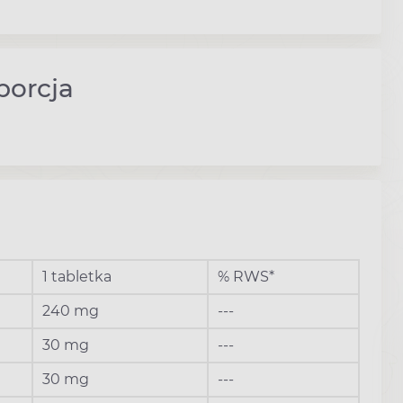
porcja
1 tabletka
% RWS*
240 mg
---
30 mg
---
30 mg
---