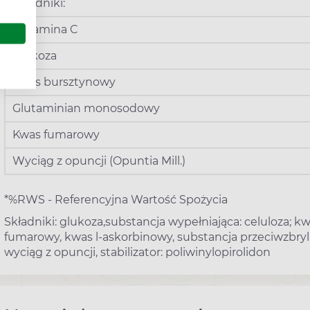
Składniki:
Witamina C
Glukoza
Kwas bursztynowy
Glutaminian monosodowy
Kwas fumarowy
Wyciąg z opuncji (Opuntia Mill.)
*%RWS - Referencyjna Wartość Spożycia
Składniki: glukoza,substancja wypełniająca: celuloza;
fumarowy, kwas l-askorbinowy, substancja przeciwzbr
wyciąg z opuncji, stabilizator: poliwinylopirolidon