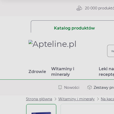
20 000 produkt
Katalog produktów
Witaminy i
Leki n
Zdrowie
minerały
recept
Nowości
Zestawy p
Strona główna
Witaminy i minerały
Na kac