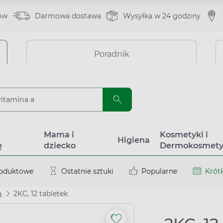
ów
Darmowa dostawa
Wysyłka w 24 godziny
Poradnik
a
Mama i
Kosmetyki i
Higiena
ę
dziecko
Dermokosmety
roduktowe
Ostatnie sztuki
Popularne
Krótk
a
2KC, 12 tabletek