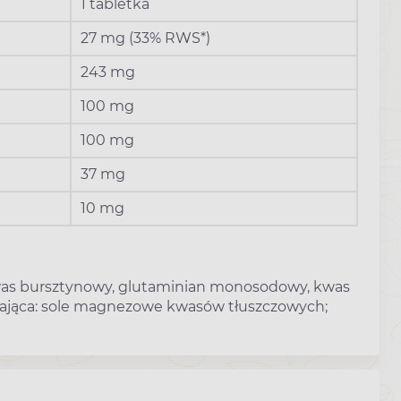
1 tabletka
27 mg (33% RWS*)
243 mg
100 mg
100 mg
37 mg
10 mg
 kwas bursztynowy, glutaminian monosodowy, kwas
ylająca: sole magnezowe kwasów tłuszczowych;