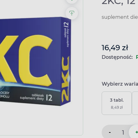
2KC, 12
suplement die
16,49 zł
Dostępność:
Wybierz wari
3 tabl.
8,49 zł
-