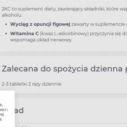
2KC to suplement diety, zawierający składniki, które w
alkoholu.
Wyciąg z opuncji figowej
zawarty w suplemencie 
Witamina C
(kwas L-askorbinowy) przyczynia się d
wspomaga układ nerwowy.
Zalecana do spożycia dzienna 
2-3 tabletki 2 razy dziennie
h,
Skład
ści i
ej.
y,