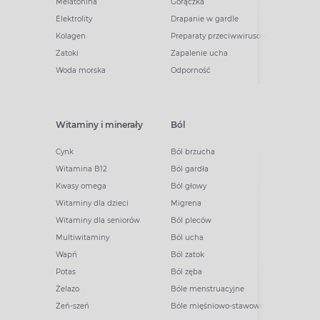
Melatonina
Gorączka
Elektrolity
Drapanie w gardle
Kolagen
Preparaty przeciwwirusowe
Zatoki
Zapalenie ucha
Woda morska
Odporność
Witaminy i minerały
Ból
Cynk
Ból brzucha
Witamina B12
Ból gardła
Kwasy omega
Ból głowy
Witaminy dla dzieci
Migrena
Witaminy dla seniorów
Ból pleców
Multiwitaminy
Ból ucha
Wapń
Ból zatok
Potas
Ból zęba
Żelazo
Bóle menstruacyjne
Żeń-szeń
Bóle mięśniowo-stawowe