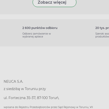
Zobacz więcej
2 600 punktów odbioru
20 tys. 
Odbierz zamówienie w
Szeroki as
wybranej aptece
produktów
NEUCA S.A.
z siedzibą w Toruniu przy
ul. Forteczna 35-37, 87-100 Toruń,
wpisana do Rejestru Przedsiębiorców przez Sąd Rejonowy w Toruniu, VII