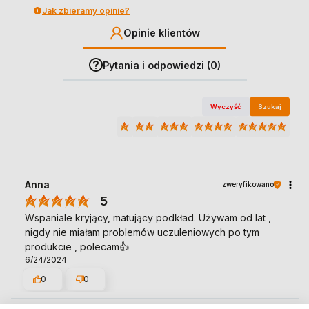
Jak zbieramy opinie?
Opinie klientów
Pytania i odpowiedzi (0)
Wyczyść
Szukaj
Anna
zweryfikowano
5
Wspaniale kryjący, matujący podkład. Używam od lat ,
nigdy nie miałam problemów uczuleniowych po tym
produkcie , polecam👍️
6/24/2024
0
0