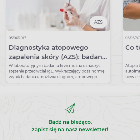
AZS
05/06/2017
05/06/20
Diagnostyka atopowego
Co t
zapalenia skóry (AZS): badania
laboratoryjne
W laboratoryjnym badaniu krwi można oznaczyć
Atopia 
stężenie przeciwciał IgE. Wykraczający poza normę
autoimm
wynik badania umożliwia diagnozę atopowego
niewielk
zapalenia skóry.
są neut
Bądź na bieżąco,
zapisz się na nasz newsletter!