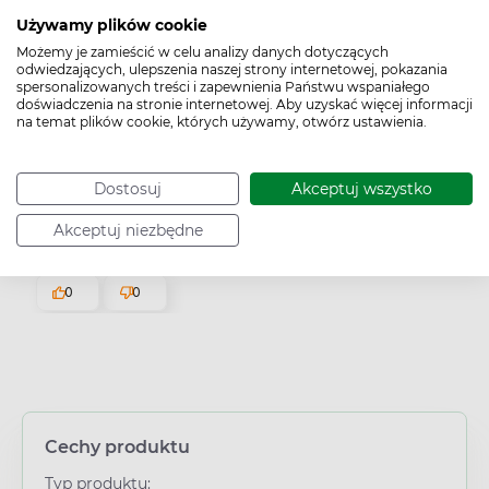
Marzena
zweryfikowano
Używamy plików cookie
5
Możemy je zamieścić w celu analizy danych dotyczących
odwiedzających, ulepszenia naszej strony internetowej, pokazania
Ocena klienta:
Doskonale
spersonalizowanych treści i zapewnienia Państwu wspaniałego
11/5/2025
doświadczenia na stronie internetowej. Aby uzyskać więcej informacji
na temat plików cookie, których używamy, otwórz ustawienia.
0
0
Magdalena
Dostosuj
Akceptuj wszystko
zweryfikowano
5
Akceptuj niezbędne
Ocena klienta:
Doskonale
12/30/2024
0
0
Cechy produktu
Typ produktu: