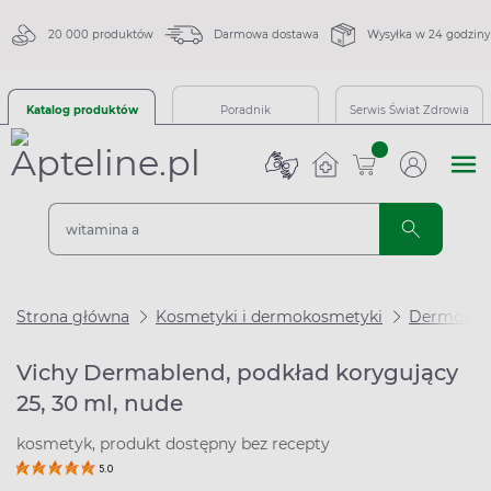
20 000 produktów
Darmowa dostawa
Wysyłka w 24 godziny
Katalog produktów
Poradnik
Serwis Świat Zdrowia
sztuk
Strona główna
Kosmetyki i dermokosmetyki
Dermokos
Vichy Dermablend, podkład korygujący
25, 30 ml, nude
kosmetyk, produkt dostępny bez recepty
5.0