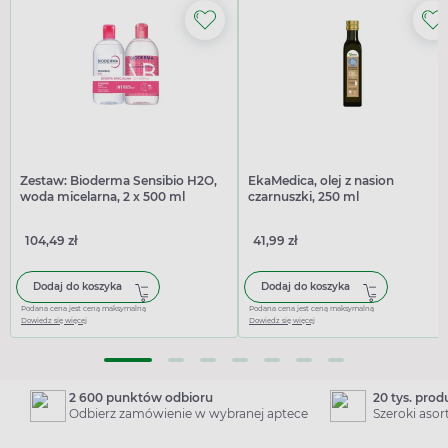
Zestaw: Bioderma Sensibio H2O,
EkaMedica, olej z nasion
woda micelarna, 2 x 500 ml
czarnuszki, 250 ml
104,49 zł
41,99 zł
Dodaj do koszyka
Dodaj do koszyka
Podana cena jest ceną maksymalną
Podana cena jest ceną maksymalną
Dowiedz się więcej
Dowiedz się więcej
2 600 punktów odbioru
20 tys. pro
Odbierz zamówienie w wybranej aptece
Szeroki aso