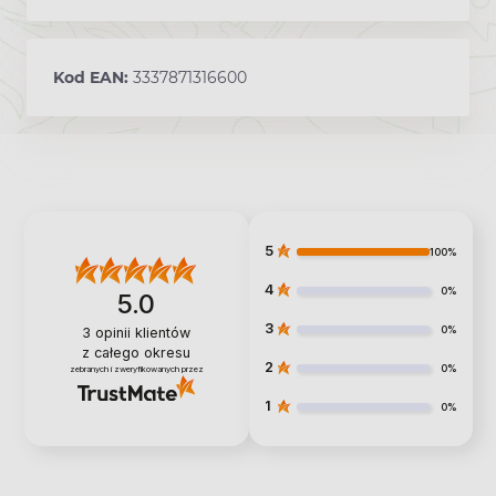
Kod EAN:
3337871316600
5
100%
4
0%
5.0
3
0%
3
opinii klientów
z całego okresu
2
0%
zebranych i zweryfikowanych przez
1
0%