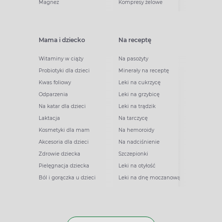
Magnez
Kompresy żelowe
Mama i dziecko
Na receptę
Witaminy w ciąży
Na pasożyty
Probiotyki dla dzieci
Minerały na receptę
Kwas foliowy
Leki na cukrzycę
Odparzenia
Leki na grzybicę
Na katar dla dzieci
Leki na trądzik
Laktacja
Na tarczycę
Kosmetyki dla mam
Na hemoroidy
Akcesoria dla dzieci
Na nadciśnienie
Zdrowie dziecka
Szczepionki
Pielęgnacja dziecka
Leki na otyłość
Ból i gorączka u dzieci
Leki na dnę moczanową