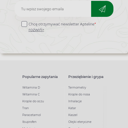
Zapisz
do
Chcę otrzymywać newsletter Apteline
*
newslettera
rozwiń>
Popularne zapytania
Przeziębienie i grypa
Witamina D
Termometry
Witamina C
Krople do nosa
Krople do oczu
Inhalacje
Tran
Katar
Paracetamol
Kaszel
Ibuprofen
Olejki eteryczne