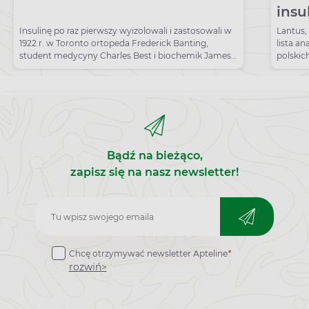
insu
czym
Insulinę po raz pierwszy wyizolowali i zastosowali w
Lantus, 
1922 r. w Toronto ortopeda Frederick Banting,
lista a
Lan
student medycyny Charles Best i biochemik James
polskic
Collip.
Bądź na bieżąco,
zapisz się na nasz newsletter!
Zapisz
do
Chcę otrzymywać newsletter Apteline
*
newslettera
rozwiń>