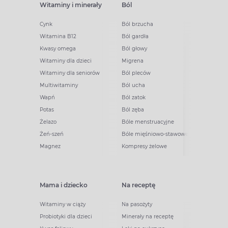
Witaminy i minerały
Ból
Cynk
Ból brzucha
Witamina B12
Ból gardła
Kwasy omega
Ból głowy
Witaminy dla dzieci
Migrena
Witaminy dla seniorów
Ból pleców
Multiwitaminy
Ból ucha
Wapń
Ból zatok
Potas
Ból zęba
Żelazo
Bóle menstruacyjne
Żeń-szeń
Bóle mięśniowo-stawowe
Magnez
Kompresy żelowe
Mama i dziecko
Na receptę
Witaminy w ciąży
Na pasożyty
Probiotyki dla dzieci
Minerały na receptę