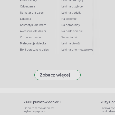
Kwas foliowy
Leki na cukrzycę
Odparzenia
Leki na grzybicę
Na katar dla dzieci
Leki na trądzik
Laktacja
Na tarczycę
Kosmetyki dla mam
Na hemoroidy
Akcesoria dla dzieci
Na nadciśnienie
Zdrowie dziecka
Szczepionki
Pielęgnacja dziecka
Leki na otyłość
Ból i gorączka u dzieci
Leki na dnę moczanową
Zobacz więcej
2 600 punktów odbioru
20 tys. 
Odbierz zamówienie w
Szeroki as
wybranej aptece
produktów