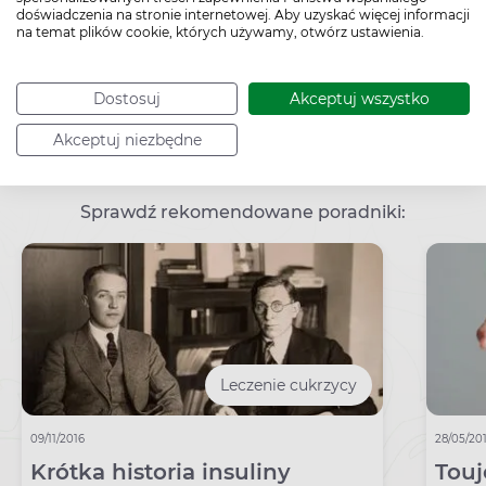
doświadczenia na stronie internetowej. Aby uzyskać więcej informacji
na temat plików cookie, których używamy, otwórz ustawienia.
Dostosuj
Akceptuj wszystko
Akceptuj niezbędne
Sprawdź rekomendowane poradniki:
Leczenie cukrzycy
09/11/2016
28/05/20
Krótka historia insuliny
Touj