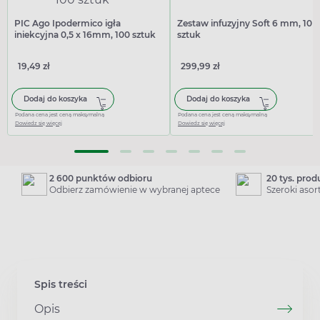
PIC Ago Ipodermico igła
Zestaw infuzyjny Soft 6 mm, 10
iniekcyjna 0,5 x 16mm, 100 sztuk
sztuk
19,49 zł
299,99 zł
Dodaj do koszyka
Dodaj do koszyka
Podana cena jest ceną maksymalną
Podana cena jest ceną maksymalną
Dowiedz się więcej
Dowiedz się więcej
2 600 punktów odbioru
20 tys. pro
Odbierz zamówienie w wybranej aptece
Szeroki aso
Spis treści
Opis