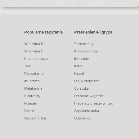
Popularne zapytania
Przeziębienie i grypa
Witamina D
Termometry
Witamina C
Krople do nosa
Krople do oczu
Inhalacje
Tran
Katar
Paracetamol
Kaszel
Ibuprofen
Olejki eteryczne
Melatonina
Gorączka
Elektrolity
Drapanie w gardle
Kolagen
Preparaty przeciwwirusowe
Zatoki
Zapalenie ucha
Woda morska
Odporność