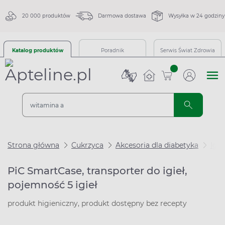
20 000 produktów
Darmowa dostawa
Wysyłka w 24 godziny
Katalog produktów
Poradnik
Serwis Świat Zdrowia
sztuk
Strona główna
Cukrzyca
Akcesoria dla diabetyka
Igł
PiC SmartCase, transporter do igieł,
pojemność 5 igieł
produkt higieniczny, produkt dostępny bez recepty