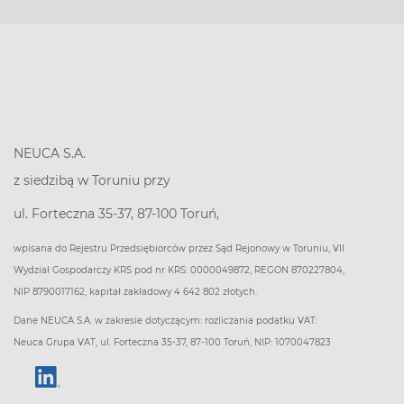
NEUCA S.A.
z siedzibą w Toruniu przy
ul. Forteczna 35-37, 87-100 Toruń,
wpisana do Rejestru Przedsiębiorców przez Sąd Rejonowy w Toruniu, VII
Wydział Gospodarczy KRS pod nr KRS: 0000049872, REGON 870227804,
NIP 8790017162, kapitał zakładowy 4 642 802 złotych.
Dane NEUCA S.A. w zakresie dotyczącym: rozliczania podatku VAT:
Neuca Grupa VAT, ul. Forteczna 35-37, 87-100 Toruń, NIP: 1070047823