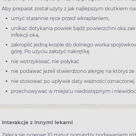
Aby preparat został uzyty z jak najlepszym skutkiem na
umyć starannie ręce przed wkraplaniem,
unikać dotykania powiek bądź powierzchni oka zakra
infekcji oka,
zakroplić jedną krople do dolnego worka spojówkow
górę. Po użyciu założyć nakrętkę.
nie wstrzykiwać, nie połykać
nie podawać jeżeli stwierdzono alergię na któryś z
nie stosować po upływie daty ważności oznaczon
przechowywać w miejscu niedostępnym i niewidocz
Interakcje z innymi lekami
Zaleca się przerwę 10 minut pomiędzy podawaniem róż