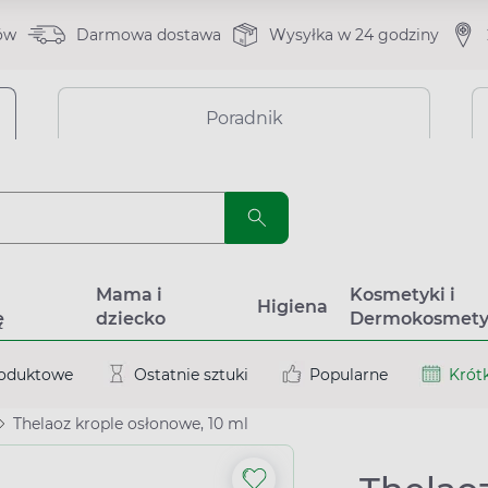
ów
Darmowa dostawa
Wysyłka w 24 godziny
Poradnik
a
Mama i
Kosmetyki i
Higiena
ę
dziecko
Dermokosmety
roduktowe
Ostatnie sztuki
Popularne
Krótk
Thelaoz krople osłonowe, 10 ml