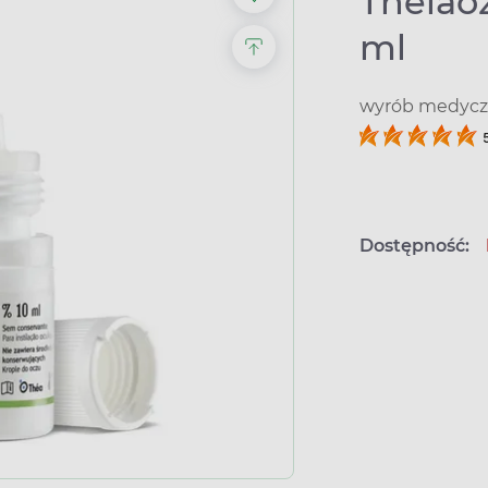
Thelaoz
ml
wyrób medyczn
Dostępność: