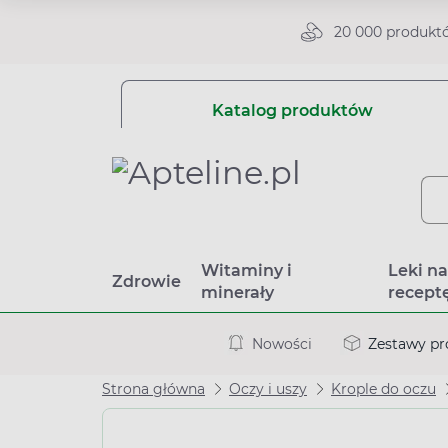
20 000 produkt
Katalog produktów
Witaminy i
Leki n
Zdrowie
minerały
recept
Nowości
Zestawy p
Strona główna
Oczy i uszy
Krople do oczu