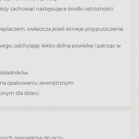
leży zachować następujące środki ostrożności:
placzem, zwłaszcza jeżeli istnieje przypuszczenie
ego, odchylając lekko dolną powiekę i patrząc w
e składników
ej na opakowaniu zewnętrznym
nym dla dzieci.
nych preparatów do oczu.