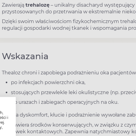
Zawierają
trehalozę
– unikalny disacharyd występujący 
przystosowanych do przetrwania w ekstremalnie niek
Dzięki swoim właściwościom fizykochemicznym trehal
regulacji gospodarki wodnej tkanek i wspomagania pro
Wskazania
Thealoz chroni i zapobiega podrażnieniu oka pacjentów
po infekcjach powierzchni oka,
stosujących przewlekle leki okulistyczne (np. przec
po urazach i zabiegach operacyjnych na oku.
h,
Usuwa dyskomfort, kłucie i podrażnienie wywołane zabu
ści i
ej.
Nie zawiera środków konserwujących, w związku z czy
y,
soczewek kontaktowych. Zapewnia natychmiastowy ko