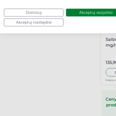
Dostosuj
Akceptuj wszystko
Akceptuj niezbędne
Salb
mg/m
wstr
135,9
Podana c
Ceny
prod