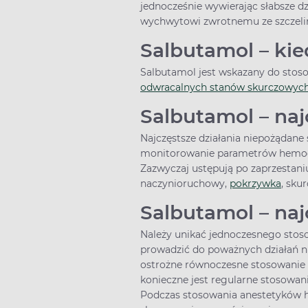
jednocześnie wywierając słabsze dz
wychwytowi zwrotnemu ze szczelin
Salbutamol – ki
Salbutamol jest wskazany do stosow
odwracalnych stanów skurczowyc
Salbutamol – naj
Najczęstsze działania niepożądan
monitorowanie parametrów hemodyna
Zazwyczaj ustępują po zaprzestani
naczynioruchowy,
pokrzywka
, sku
Salbutamol – naj
Należy unikać jednoczesnego stos
prowadzić do poważnych działań n
ostrożne równoczesne stosowanie 
konieczne jest regularne stosowani
Podczas stosowania anestetyków 