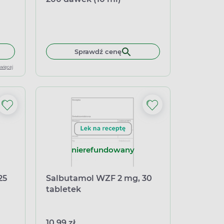
 200
łek miękkich
 do koszyka Ventolin 100 mcg/dawkę inhalacyjną, aerozol inhalac
Sprawdź cenę
 więcej
nierefundowany
25
Salbutamol WZF 2 mg, 30
tabletek
10,99 zł