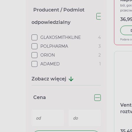
ból, gor
Producent / Podmiot
przeci
36,99
odpowiedzialny
GLAXOSMITHKLINE
4
Podana c
POLPHARMA
3
ORION
2
ADAMED
1
Zobacz więcej
Cena
Vent
rozt
amp
35,49