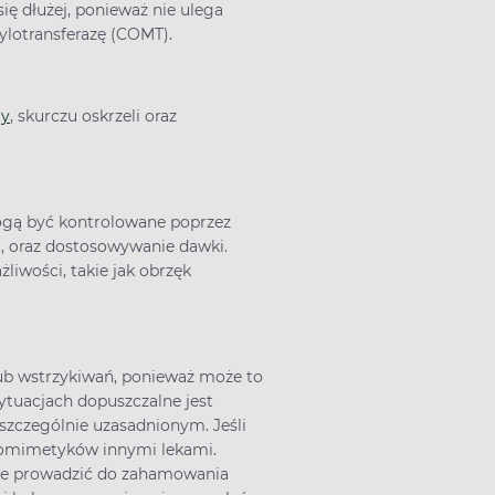
ię dłużej, ponieważ nie ulega
ylotransferazę (COMT).
my
, skurczu oskrzeli oraz
e
mogą być kontrolowane poprzez
a, oraz dostosowywanie dawki.
iwości, takie jak obrzęk
ub wstrzykiwań, ponieważ może to
tuacjach dopuszczalne jest
zczególnie uzasadnionym. Jeśli
renomimetyków innymi lekami.
że prowadzić do zahamowania