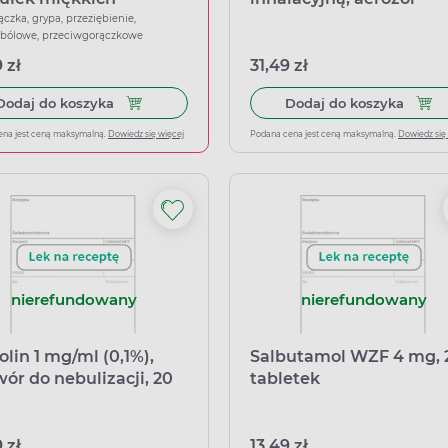
inhalacyjny, zawiesina,
ączka, grypa, przeziębienie,
wbólowe, przeciwgorączkowe
dawek
 zł
31,49 zł
Dodaj do koszyka Ibuprom Max Sprint, 40 kapsu
Dodaj
Dodaj do koszyka
Dodaj do koszyka
ena jest ceną maksymalną.
Dowiedz się więcej
Podana cena jest ceną maksymalną.
Dowiedz się
nierefundowany
nierefundowany
olin 1 mg/ml (0,1%),
Salbutamol WZF 4 mg, 
wór do nebulizacji, 20
tabletek
ułek
 zł
13,49 zł