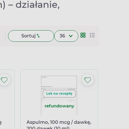
 – działanie,
Sortuj
36
refundowany
ę
Aspulmo, 100 mcg / dawkę,
200 dawek (10 ml)