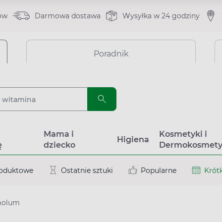
ów
Darmowa dostawa
Wysyłka w 24 godziny
Poradnik
a
Mama i
Kosmetyki i
Higiena
ę
dziecko
Dermokosmety
roduktowe
Ostatnie sztuki
Popularne
Krótk
molum