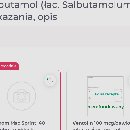
butamol (łac. Salbutamolum)
azania, opis
 tygodnia
nierefundowany
rom Max Sprint, 40
Ventolin 100 mcg/dawk
ułek miękkich
inhalacyjną, aerozol