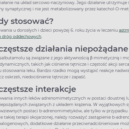
iałanie na układ sercowo-naczyniowy. Jego działanie utrzymuje s
y synaptycznej i nie jest metabolizowany przez katechol-O-met
edy stosować?
ania u dorosłych i dzieci powyżej 6. roku życia w leczeniu
ast
h dróg oddechowych
.
częstsze działania niepożądan
e salbutamolu są związane z jego aktywnością β-mimetyczną i 
micznych, takich jak ciśnienie tętnicze i częstość akcji serc
u stosowania leku. Bardzo rzadko mogą wystąpić reakcje nadwrażl
rcz oskrzeli, niedociśnienie tętnicze i zapaść.
częstsze interakcje
owania innych leków adrenomimetycznych w postaci doustnej l
iepożądanych związanych z układem krążenia. W wyjątkowych sy
wziewnych postaci b-adrenomimetyków, ale tylko w przypadku s
e takiej terapii skojarzonej, należy rozważyć zastąpienie b-ad
halogenowych, dodatkowe działanie przeciwnadciśnieniowe mo