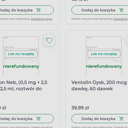
Dodaj do koszyka Ventolin 1 mg/ml (0,1%), roztwó
Dodaj
Dodaj do koszyka
Dodaj do koszyka
ena jest ceną maksymalną.
Dowiedz się więcej
Podana cena jest ceną maksymalną.
Dowiedz się
nierefundowany
nierefundowany
on Neb, (0,5 mg + 2,5
Ventolin Dysk, 200 mcg 
2,5 ml, roztwór do
dawkę, 60 dawek
lizacji, 20 ampułek
 zł
39,99 zł
Dodaj do koszyka Iprixon Neb, (0,5 mg + 2,5 mg)/
Dodaj
Dodaj do koszyka
Dodaj do koszyka
ena jest ceną maksymalną.
Dowiedz się więcej
Podana cena jest ceną maksymalną.
Dowiedz się