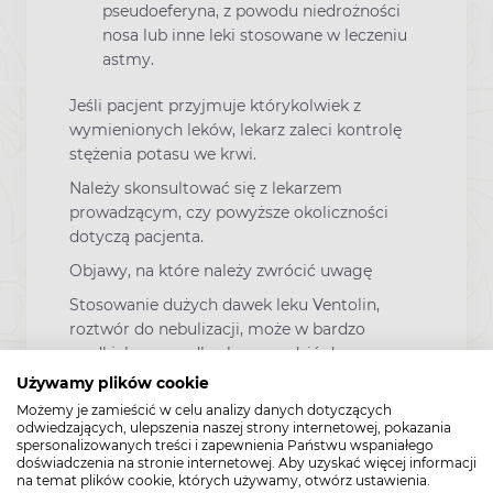
pseudoeferyna, z powodu niedrożności
nosa lub inne leki stosowane w leczeniu
astmy.
Jeśli pacjent przyjmuje którykolwiek z
wymienionych leków, lekarz zaleci kontrolę
stężenia potasu we krwi.
Należy skonsultować się z lekarzem
prowadzącym, czy powyższe okoliczności
dotyczą pacjenta.
Objawy, na które należy zwrócić uwagę
Stosowanie dużych dawek leku Ventolin,
roztwór do nebulizacji, może w bardzo
rzadkich przypadkach prowadzić do
wystąpienia stanu zwanego kwasicą
Używamy plików cookie
mleczanową.
Możemy je zamieścić w celu analizy danych dotyczących
odwiedzających, ulepszenia naszej strony internetowej, pokazania
Pacjent musi zwrócić uwagę na pewne
spersonalizowanych treści i zapewnienia Państwu wspaniałego
objawy podczas stosowania leku Ventolin,
doświadczenia na stronie internetowej. Aby uzyskać więcej informacji
na temat plików cookie, których używamy, otwórz ustawienia.
roztwór do nebulizacji, aby zmniejszyć ryzyko