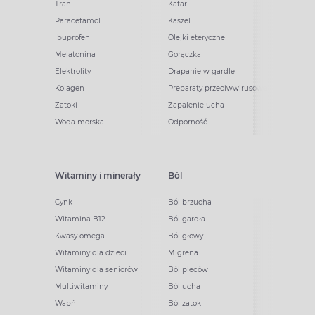
Tran
Katar
Paracetamol
Kaszel
Ibuprofen
Olejki eteryczne
Melatonina
Gorączka
Elektrolity
Drapanie w gardle
Kolagen
Preparaty przeciwwirusowe
Zatoki
Zapalenie ucha
Woda morska
Odporność
Witaminy i minerały
Ból
Cynk
Ból brzucha
Witamina B12
Ból gardła
Kwasy omega
Ból głowy
Witaminy dla dzieci
Migrena
Witaminy dla seniorów
Ból pleców
Multiwitaminy
Ból ucha
Wapń
Ból zatok