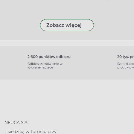
Zobacz więcej
2 600 punktów odbioru
20 tys. 
Odbierz zamówienie w
Szeroki as
wybranej aptece
produktów
NEUCA S.A.
z siedzibą w Toruniu przy