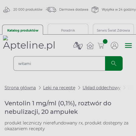
20 000 produktów
Darmowa dostawa
Wysyłka w 24 godziny
Katalog produktów
Poradnik
Serwis Świat Zdrowia
sztuk
Strona główna
Leki na receptę
Układ oddechowy
Lek
Ventolin 1 mg/ml (0,1%), roztwór do
nebulizacji, 20 ampułek
produkt leczniczy nierefundowany rx, produkt dostępny za
okazaniem recepty