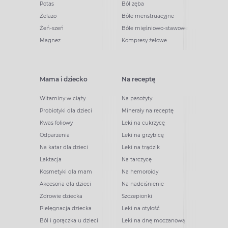
Potas
Ból zęba
Żelazo
Bóle menstruacyjne
Żeń-szeń
Bóle mięśniowo-stawowe
Magnez
Kompresy żelowe
Mama i dziecko
Na receptę
Witaminy w ciąży
Na pasożyty
Probiotyki dla dzieci
Minerały na receptę
Kwas foliowy
Leki na cukrzycę
Odparzenia
Leki na grzybicę
Na katar dla dzieci
Leki na trądzik
Laktacja
Na tarczycę
Kosmetyki dla mam
Na hemoroidy
Akcesoria dla dzieci
Na nadciśnienie
Zdrowie dziecka
Szczepionki
Pielęgnacja dziecka
Leki na otyłość
Ból i gorączka u dzieci
Leki na dnę moczanową