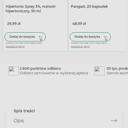
Hipertonic Spray 3%, roztwór
Pangast, 20 kapsułek
hipertoniczny, 50 ml
29,99 zł
48,99 zł
Dodaj do koszyka
Dodaj do koszyka
Podana cena jest ceną maksymalną
Podana cena jest ceną maksymalną
Dowiedz się więcej
Dowiedz się więcej
2 600 punktów odbioru
20 tys. pro
Odbierz zamówienie w wybranej aptece
Szeroki aso
Spis treści
Opis