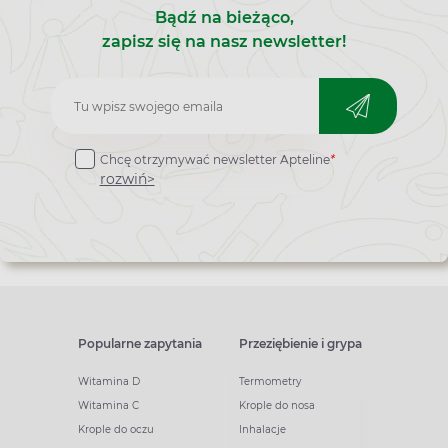
Bądź na bieżąco,
zapisz się na nasz newsletter!
Zapisz
do
Chcę otrzymywać newsletter Apteline
*
newslettera
rozwiń>
Popularne zapytania
Przeziębienie i grypa
Witamina D
Termometry
Witamina C
Krople do nosa
Krople do oczu
Inhalacje