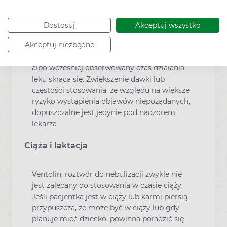
wystąpienia jakichkolwiek problemów.
Pacjenci leczeni w domu lekiem Ventolin,
Dostosuj
Akceptuj wszystko
roztwór do nebulizacji powinni niezwłocznie
Akceptuj niezbędne
zasięgnąć porady lekarza, jeżeli odpowiedź na
dotychczas stosowaną dawkę zmniejszyła się,
albo wcześniej obserwowany czas działania
leku skraca się. Zwiększenie dawki lub
częstości stosowania, ze względu na większe
ryzyko wystąpienia objawów niepożądanych,
dopuszczalne jest jedynie pod nadzorem
lekarza
Ciąża i laktacja
Ventolin, roztwór do nebulizacji zwykle nie
jest zalecany do stosowania w czasie ciąży.
Jeśli pacjentka jest w ciąży lub karmi piersią,
przypuszcza, że może być w ciąży lub gdy
planuje mieć dziecko, powinna poradzić się