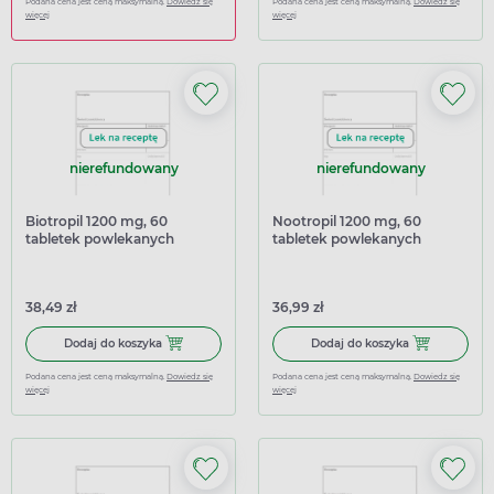
Podana cena jest ceną maksymalną.
Dowiedz się
Podana cena jest ceną maksymalną.
Dowiedz się
więcej
więcej
nierefundowany
nierefundowany
Biotropil 1200 mg, 60
Nootropil 1200 mg, 60
tabletek powlekanych
tabletek powlekanych
(import równoległy
Pharmapoint)
38,49 zł
36,99 zł
Dodaj do koszyka Biotropil 1200 mg, 60 tabletek powleka
Dodaj do kosz
Dodaj do koszyka
Dodaj do koszyka
Podana cena jest ceną maksymalną.
Dowiedz się
Podana cena jest ceną maksymalną.
Dowiedz się
więcej
więcej