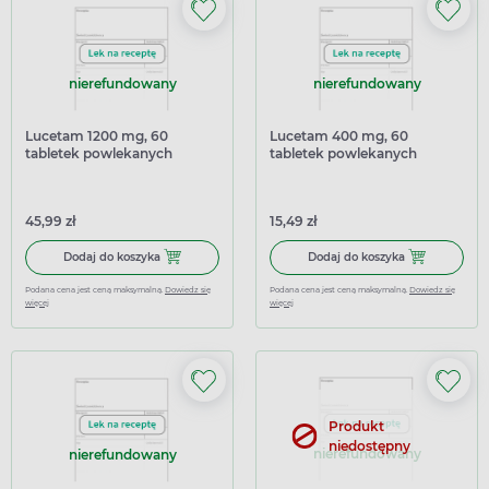
nierefundowany
nierefundowany
Lucetam 1200 mg, 60
Lucetam 400 mg, 60
tabletek powlekanych
tabletek powlekanych
(import równoległy
Pharmapoint)
45,99 zł
15,49 zł
Dodaj do koszyka Lucetam 1200 mg, 60 tabletek powleka
Dodaj do kosz
Dodaj do koszyka
Dodaj do koszyka
Podana cena jest ceną maksymalną.
Dowiedz się
Podana cena jest ceną maksymalną.
Dowiedz się
więcej
więcej
Produkt
niedostępny
nierefundowany
nierefundowany