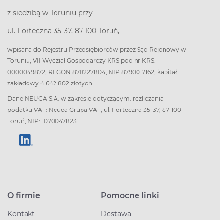
z siedzibą w Toruniu przy
ul. Forteczna 35-37, 87-100 Toruń,
wpisana do Rejestru Przedsiębiorców przez Sąd Rejonowy w
Toruniu, VII Wydział Gospodarczy KRS pod nr KRS:
0000049872, REGON 870227804, NIP 8790017162, kapitał
zakładowy 4 642 802 złotych.
Dane NEUCA S.A. w zakresie dotyczącym: rozliczania
podatku VAT: Neuca Grupa VAT, ul. Forteczna 35-37, 87-100
Toruń, NIP: 1070047823
O firmie
Pomocne linki
Kontakt
Dostawa