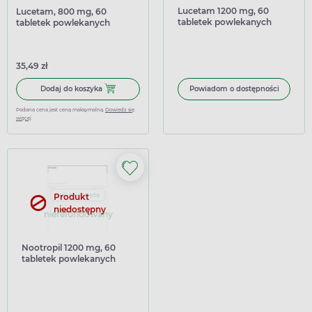
Lucetam 1200 mg, 60
Lucetam, 800 mg, 60
tabletek powlekanych
tabletek powlekanych
(import równoległy
Inpharm)
35,49 zł
Dodaj do koszyka Lucetam, 800 mg, 60 tabletek powleka
Dodaj do koszyka
Powiadom o dostępności
Podana cena jest ceną maksymalną.
Dowiedz się
więcej
Produkt
niedostępny
nierefundowany
Nootropil 1200 mg, 60
tabletek powlekanych
(import równoległy
Medezin)