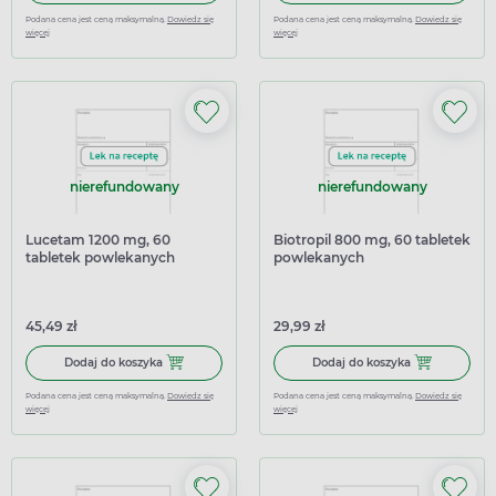
Podana cena jest ceną maksymalną.
Dowiedz się
Podana cena jest ceną maksymalną.
Dowiedz się
więcej
więcej
nierefundowany
nierefundowany
Lucetam 1200 mg, 60
Biotropil 800 mg, 60 tabletek
tabletek powlekanych
powlekanych
(import równoległy
Delfarma)
45,49 zł
29,99 zł
Dodaj do koszyka Lucetam 1200 mg, 60 tabletek powlekan
Dodaj do kosz
Dodaj do koszyka
Dodaj do koszyka
Podana cena jest ceną maksymalną.
Dowiedz się
Podana cena jest ceną maksymalną.
Dowiedz się
więcej
więcej