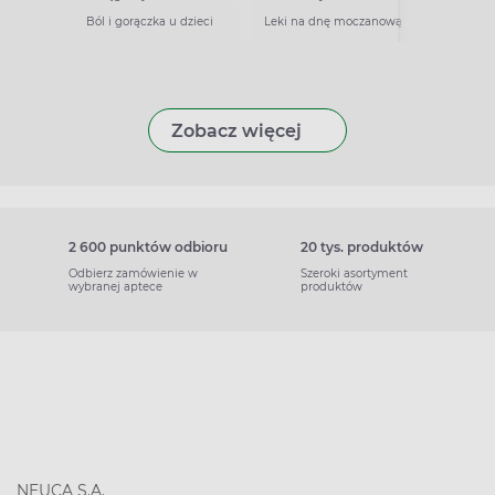
Ból i gorączka u dzieci
Leki na dnę moczanową
Zobacz więcej
2 600 punktów odbioru
20 tys. produktów
Odbierz zamówienie w
Szeroki asortyment
wybranej aptece
produktów
NEUCA S.A.