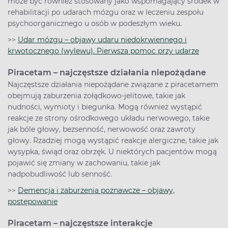
może być również stosowany jako wspomagający środek w
rehabilitacji po udarach mózgu oraz w leczeniu zespołu
psychoorganicznego u osób w podeszłym wieku.
>>
Udar mózgu – objawy udaru niedokrwiennego i
krwotocznego (wylewu). Pierwsza pomoc przy udarze
Piracetam – najczęstsze działania niepożądane
Najczęstsze działania niepożądane związane z piracetamem
obejmują zaburzenia żołądkowo-jelitowe, takie jak
nudności, wymioty i biegunka. Mogą również wystąpić
reakcje ze strony ośrodkowego układu nerwowego, takie
jak bóle głowy, bezsenność, nerwowość oraz zawroty
głowy. Rzadziej mogą wystąpić reakcje alergiczne, takie jak
wysypka, świąd oraz obrzęk. U niektórych pacjentów mogą
pojawić się zmiany w zachowaniu, takie jak
nadpobudliwość lub senność.
>>
Demencja i zaburzenia poznawcze – objawy,
postępowanie
Piracetam – najczęstsze interakcje