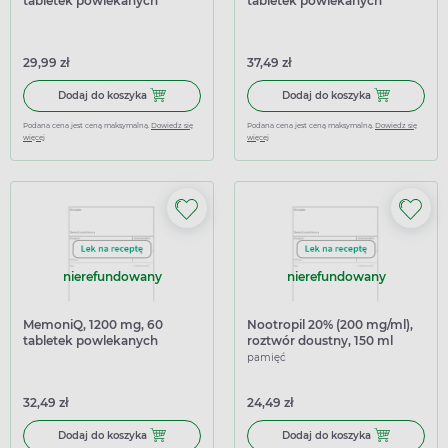
tabletek powlekanych
tabletek powlekanych
(import równoległy
Allpharm)
29,99 zł
37,49 zł
Dodaj do koszyka Memotropil 800 mg, 60 tabletek powle
Dodaj do koszy
Dodaj do koszyka
Dodaj do koszyka
Podana cena jest ceną maksymalną.
Dowiedz się
Podana cena jest ceną maksymalną.
Dowiedz się
więcej
więcej
nierefundowany
nierefundowany
MemoniQ, 1200 mg, 60
Nootropil 20% (200 mg/ml),
tabletek powlekanych
roztwór doustny, 150 ml
pamięć
32,49 zł
24,49 zł
Dodaj do koszyka MemoniQ, 1200 mg, 60 tabletek powle
Dodaj do koszy
Dodaj do koszyka
Dodaj do koszyka