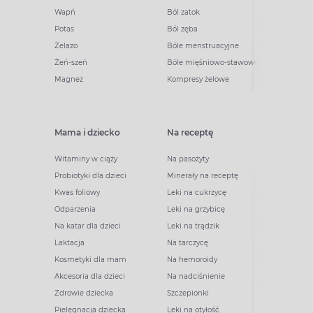
Wapń
Ból zatok
Potas
Ból zęba
Żelazo
Bóle menstruacyjne
Żeń-szeń
Bóle mięśniowo-stawowe
Magnez
Kompresy żelowe
Mama i dziecko
Na receptę
Witaminy w ciąży
Na pasożyty
Probiotyki dla dzieci
Minerały na receptę
Kwas foliowy
Leki na cukrzycę
Odparzenia
Leki na grzybicę
Na katar dla dzieci
Leki na trądzik
Laktacja
Na tarczycę
Kosmetyki dla mam
Na hemoroidy
Akcesoria dla dzieci
Na nadciśnienie
Zdrowie dziecka
Szczepionki
Pielęgnacja dziecka
Leki na otyłość