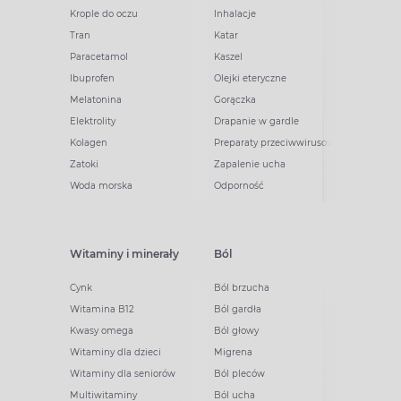
Krople do oczu
Inhalacje
Tran
Katar
Paracetamol
Kaszel
Ibuprofen
Olejki eteryczne
Melatonina
Gorączka
Elektrolity
Drapanie w gardle
Kolagen
Preparaty przeciwwirusowe
Zatoki
Zapalenie ucha
Woda morska
Odporność
Witaminy i minerały
Ból
Cynk
Ból brzucha
Witamina B12
Ból gardła
Kwasy omega
Ból głowy
Witaminy dla dzieci
Migrena
Witaminy dla seniorów
Ból pleców
Multiwitaminy
Ból ucha