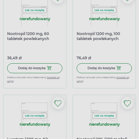
nierefundowany
nierefundowany
Nootropil 1200 mg, 60
Nootropil 1200 mg, 100
tabletek powlekanych
tabletek powlekanych
(import równoległy Inpharm)
36,49 zł
76,49 zł
Dodaj do koszyka Nootropil 1200 mg, 60 tabletek powlek
Dodaj do kosz
Dodaj do koszyka
Dodaj do koszyka
Podana cena jest ceną maksymalną.
Dowiedz się
Podana cena jest ceną maksymalną.
Dowiedz się
więcej
więcej
nierefundowany
nierefundowany