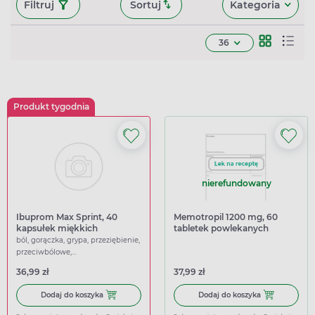
Filtruj
Sortuj
Kategoria
36
Produkt tygodnia
nierefundowany
Ibuprom Max Sprint, 40
Memotropil 1200 mg, 60
kapsułek miękkich
tabletek powlekanych
ból, gorączka, grypa, przeziębienie,
przeciwbólowe,
przeciwgorączkowe
36,99 zł
37,99 zł
Dodaj do koszyka Ibuprom Max Sprint, 40 kapsułek miękk
Dodaj do kosz
Dodaj do koszyka
Dodaj do koszyka