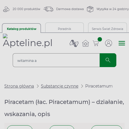
20 000 produktów
Darmowa dostawa
Wysyłka w 24 godziny
Katalog produktów
Poradnik
Serwis Świat Zdrowia
sztuk
Strona główna
Substancje czynne
Piracetamum
Piracetam (łac. Piracetamum) – działanie,
wskazania, opis