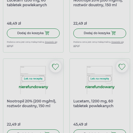
Lucetam 1200 mg, 60
Nootropil 20% (200 mg/ml),
tabletek powlekanych
roztwór doustny, 150 ml
(import równoległy Inpharm)
48,49 zł
22,49 zł
Dodaj do koszyka Lucetam 1200 mg, 60 tabletek powleka
Dodaj do koszy
Dodaj do koszyka
Dodaj do koszyka
Podana cena jest ceną maksymalną.
Dowiedz się
Podana cena jest ceną maksymalną.
Dowiedz się
więcej
więcej
nierefundowany
nierefundowany
Nootropil 20% (200 mg/ml),
Lucetam, 1200 mg, 60
roztwór doustny, 150 ml
tabletek powlekanych
(import równoległy
(import równoległy
Delfarma)
Delfarma)
22,49 zł
45,49 zł