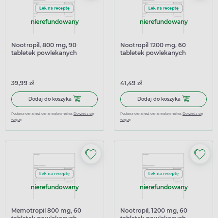
nierefundowany
nierefundowany
Nootropil, 800 mg, 90
Nootropil 1200 mg, 60
tabletek powlekanych
tabletek powlekanych
39,99 zł
41,49 zł
Dodaj do koszyka Nootropil, 800 mg, 90 tabletek powleka
Dodaj do kosz
Dodaj do koszyka
Dodaj do koszyka
Podana cena jest ceną maksymalną.
Dowiedz się
Podana cena jest ceną maksymalną.
Dowiedz się
więcej
więcej
nierefundowany
nierefundowany
Memotropil 800 mg, 60
Nootropil, 1200 mg, 60