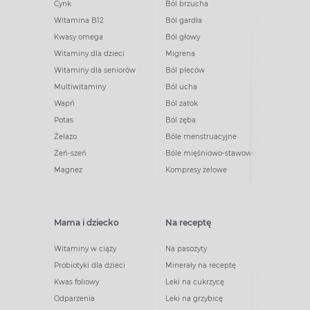
Cynk
Ból brzucha
Witamina B12
Ból gardła
Kwasy omega
Ból głowy
Witaminy dla dzieci
Migrena
Witaminy dla seniorów
Ból pleców
Multiwitaminy
Ból ucha
Wapń
Ból zatok
Potas
Ból zęba
Żelazo
Bóle menstruacyjne
Żeń-szeń
Bóle mięśniowo-stawowe
Magnez
Kompresy żelowe
Mama i dziecko
Na receptę
Witaminy w ciąży
Na pasożyty
Probiotyki dla dzieci
Minerały na receptę
Kwas foliowy
Leki na cukrzycę
Odparzenia
Leki na grzybicę