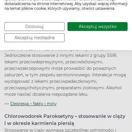
w porównaniu do grup kontrolnych przyjmujących
doświadczenia na stronie internetowej. Aby uzyskać więcej informacji
placebo.
na temat plików cookie, których używamy, otwórz ustawienia.
>>
Rodzaje depresji – czym się charakteryzują i jak je
leczyć?
Dostosuj
Akceptuj wszystko
Chlorowodorek Paroksetyny – najczęstsze
Akceptuj niezbędne
interakcje
Może wchodzić w liczne interakcje z innymi lekami.
Jednoczesne stosowanie z innymi lekami z grupy SSRI,
lekami przeciwdepresyjnymi, przeciwbólowymi,
przeciwzakrzepowymi może prowadzić do poważnych
zaburzeń, w tym zespołu serotoninowego. Interakcje mogą
występować z lekami przeciwpadaczkowymi,
przeciwpsychotycznymi, preparatami ziołowymi. Alkohol
może nasilać działania niepożądane leku.
>>
Depresja – fakty i mity
Chlorowodorek Paroksetyny – stosowanie w ciąży
i w okresie karmienia piersią
Stosowanie w ciąży wymaga szczególnej ostrożności i