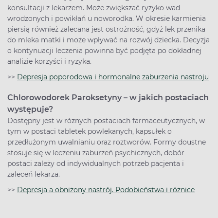
konsultacji z lekarzem. Może zwiększać ryzyko wad
wrodzonych i powikłań u noworodka. W okresie karmienia
piersią również zalecana jest ostrożność, gdyż lek przenika
do mleka matki i może wpływać na rozwój dziecka. Decyzja
o kontynuacji leczenia powinna być podjęta po dokładnej
analizie korzyści i ryzyka.
>>
Depresja poporodowa i hormonalne zaburzenia nastroju
Chlorowodorek Paroksetyny – w jakich postaciach
występuje?
Dostępny jest w różnych postaciach farmaceutycznych, w
tym w postaci tabletek powlekanych, kapsułek o
przedłużonym uwalnianiu oraz roztworów. Formy doustne
stosuje się w leczeniu zaburzeń psychicznych, dobór
postaci zależy od indywidualnych potrzeb pacjenta i
zaleceń lekarza.
>>
Depresja a obniżony nastrój. Podobieństwa i różnice