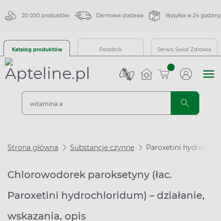
20 000 produktów
Darmowa dostawa
Wysyłka w 24 godziny
Katalog produktów
Poradnik
Serwis Świat Zdrowia
sztuk
Strona główna
Substancje czynne
Paroxetini hydrochlo
Chlorowodorek paroksetyny (łac.
Paroxetini hydrochloridum) – działanie,
wskazania, opis