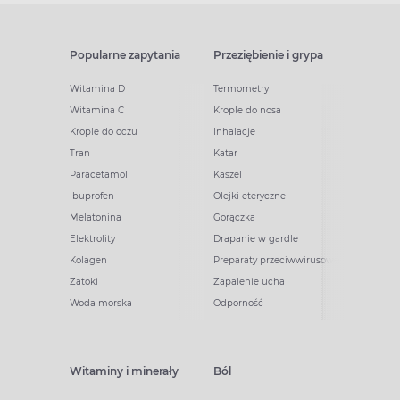
Popularne zapytania
Przeziębienie i grypa
Witamina D
Termometry
Witamina C
Krople do nosa
Krople do oczu
Inhalacje
Tran
Katar
Paracetamol
Kaszel
Ibuprofen
Olejki eteryczne
Melatonina
Gorączka
Elektrolity
Drapanie w gardle
Kolagen
Preparaty przeciwwirusowe
Zatoki
Zapalenie ucha
Woda morska
Odporność
Witaminy i minerały
Ból