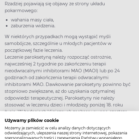
Rzadziej pojawiają się objawy ze strony układu
pokarmowego:
wahania masy ciała,
zaburzenia widzenia.
W niektórych przypadkach mogą wystąpić myśli
samobójcze, szczególnie u młodych pacjentów w
początkowej fazie leczenia.
Leczenie paroksetyną należy rozpocząć ostrożnie,
najwcześniej 2 tygodnie po zakończeniu terapii
nieodwracalnymi inhibitorami MAO (MAOI) lub po 24
godzinach od zakończenia terapii odwracalnymi
inhibitorami MAO. Dawkowanie paroksetyny powinno być
stopniowo zwiększane, aż do uzyskania optymalnej
odpowiedzi terapeutycznej. Paroksetyny nie należy
stosować w leczeniu dzieci i młodzieży poniżej 18. roku
życia. W badaniach klinicznych zaobserwowano częstsze
występowanie myśli i prób samobójczych oraz wrogości (w
Używamy plików cookie
tym agresji, zachowań buntowniczych i przejawów gniewu)
Możemy je zamieścić w celu analizy danych dotyczących
u dzieci i młodzieży leczonych lekami przeciwdepresyjnymi
odwiedzających, ulepszenia naszej strony internetowej, pokazania
spersonalizowanych treści i zapewnienia Państwu wspaniałego