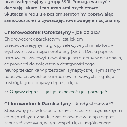
przeciwdepresyjny z grupy SSRI. Pomaga walczyć z
depresją, lękami i zaburzeniami psychicznymi.
Skutecznie reguluje poziom serotoniny, poprawiając
samopoczucie i przywracając równowagę emocjonalną.
Chlorowodorek Paroksetyny – jak działa?
Chlorowodorek paroksetyny jest lekiem
przeciwdepresyjnym z grupy selektywnych inhibitorów
wychwytu zwrotnego serotoniny (SSRI). Działa poprzez
hamowanie wychwytu zwrotnego serotoniny w neuronach,
co prowadzi do zwiększenia dostępności tego
neuroprzekaźnika w przestrzeni synaptycznej. Tym samym
poprawia przewodzenie impulsów nerwowych, reguluje
nastrój, łagodzi objawy depresji i lęku.
>>
Objawy depresji – jak je rozpoznać i jak pomagać
Chlorowodorek Paroksetyny – kiedy stosować?
Stosowany jest w leczeniu różnych zaburzeń psychicznych i
emocjonalnych. Znajduje zastosowanie w terapii depresji,
zaburzeń lękowych, w tym zespołu lęku uogólnionego,