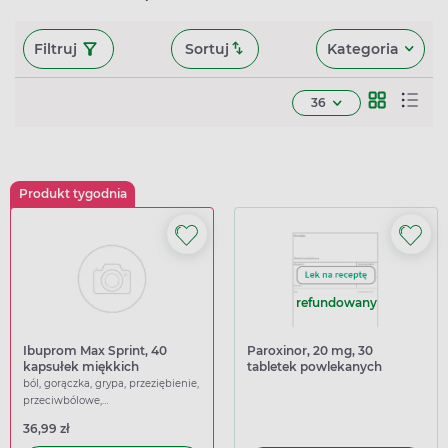
Filtruj
Sortuj
Kategoria
36
Produkt tygodnia
refundowany
Ibuprom Max Sprint, 40
Paroxinor, 20 mg, 30
kapsułek miękkich
tabletek powlekanych
ból, gorączka, grypa, przeziębienie,
przeciwbólowe,
przeciwgorączkowe
36,99 zł