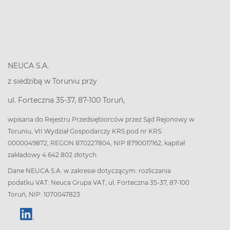
NEUCA S.A.
z siedzibą w Toruniu przy
ul. Forteczna 35-37, 87-100 Toruń,
wpisana do Rejestru Przedsiębiorców przez Sąd Rejonowy w
Toruniu, VII Wydział Gospodarczy KRS pod nr KRS:
0000049872, REGON 870227804, NIP 8790017162, kapitał
zakładowy 4 642 802 złotych.
Dane NEUCA S.A. w zakresie dotyczącym: rozliczania
podatku VAT: Neuca Grupa VAT, ul. Forteczna 35-37, 87-100
Toruń, NIP: 1070047823