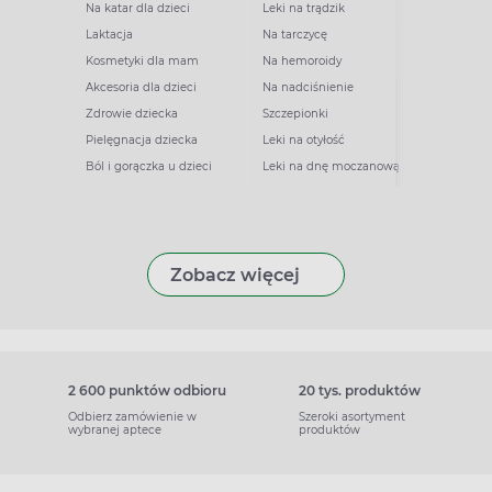
Na katar dla dzieci
Leki na trądzik
Laktacja
Na tarczycę
Kosmetyki dla mam
Na hemoroidy
Akcesoria dla dzieci
Na nadciśnienie
Zdrowie dziecka
Szczepionki
Pielęgnacja dziecka
Leki na otyłość
Ból i gorączka u dzieci
Leki na dnę moczanową
Zobacz więcej
2 600 punktów odbioru
20 tys. produktów
Odbierz zamówienie w
Szeroki asortyment
wybranej aptece
produktów