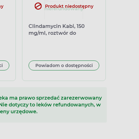
ny
Produkt niedostępny
nierefundowany
Clindamycin Kabi, 150
mg/ml, roztwór do
wstrzykiwań/ koncentrat
do sporządzania roztworu
do infuzji, 5 ampułek
ci
Powiadom o dostępności
teka ma prawo sprzedać zarezerwowany
 Nie dotyczy to leków refundowanych, w
ceny urzędowe.