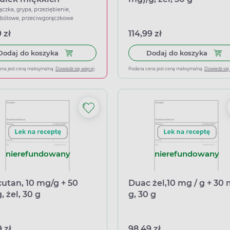
ączka, grypa, przeziębienie,
wbólowe, przeciwgorączkowe
 zł
114,99 zł
Dodaj do koszyka Ibuprom Max Sprint, 40 kapsu
Dodaj
Dodaj do koszyka
Dodaj do koszyka
ena jest ceną maksymalną.
Dowiedz się więcej
Podana cena jest ceną maksymalną.
Dowiedz się
nierefundowany
nierefundowany
utan, 10 mg/g + 50
Duac żel,10 mg / g + 30 
 żel, 30 g
g, 30 g
 zł
98,49 zł