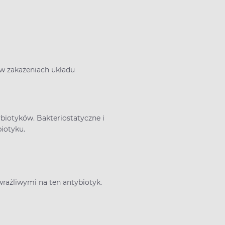
 w zakażeniach układu
ybiotyków. Bakteriostatyczne i
iotyku.
ażliwymi na ten antybiotyk.