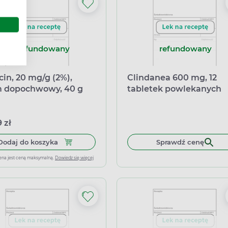
nierefundowany
refundowany
cin, 20 mg/g (2%),
Clindanea 600 mg, 12
 dopochwowy, 40 g
tabletek powlekanych
ort równoległy
arm)
 zł
Dodaj do koszyka Dalacin, 20 mg/g (2%), krem 
Dodaj do koszyka
Sprawdź cenę
ena jest ceną maksymalną.
Dowiedz się więcej