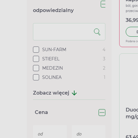
ból, gor
odpowiedzialny
przeci
36,99
Podana c
SUN-FARM
4
STIEFEL
3
MEDEZIN
2
SOLINEA
1
Zobacz więcej
Duoc
Cena
mg/g,
63,49