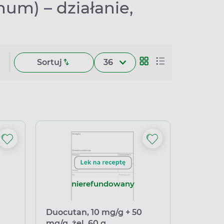
um) – działanie,
Sortuj
36
nierefundowany
Duocutan, 10 mg/g + 50
mg/g, żel, 60 g