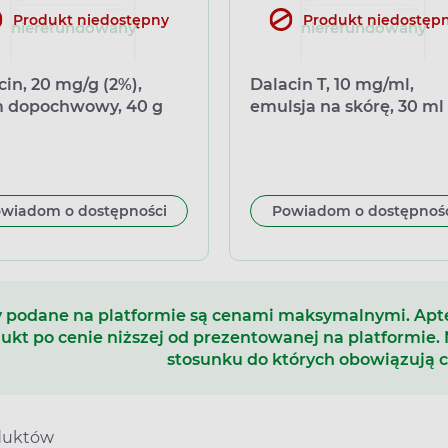
Produkt niedostępny
Produkt niedostęp
nierefundowany
nierefundowany
cin, 20 mg/g (2%),
Dalacin T, 10 mg/ml,
 dopochwowy, 40 g
emulsja na skórę, 30 ml
ort równoległy
(import równoległy
zin)
Delfarma)
wiadom o dostępności
Powiadom o dostępnoś
 podane na platformie są cenami maksymalnymi. Ap
ukt po cenie niższej od prezentowanej na platformie.
stosunku do których obowiązują 
duktów