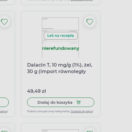
nierefundowany
Dalacin T, 10 mg/g (1%), żel,
30 g (import równoległy
Medezin)
49,49 zł
żel, 30 g
 do koszyka Duocutan, 10 mg/g + 30 mg/g, żel, 60 g
Dodaj do koszyka Dalacin T, 1
Dodaj do koszyka
 więcej
Podana cena jest ceną maksymalną.
Dowiedz się więcej