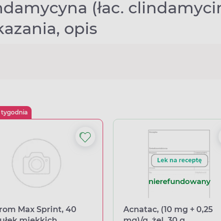
ndamycyna (łac. clindamycin
azania, opis
 tygodnia
nierefundowany
rom Max Sprint, 40
Acnatac, (10 mg + 0,25
ułek miękkich
mg)/g, żel, 30 g