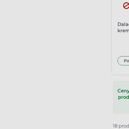
Dala
krem
(imp
Mede
Po
Ceny
prod
18 pro