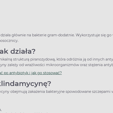
 działa głównie na bakterie gram-dodatnie. Wykorzystuje się go
osocznicy.
ak działa?
ikalną strukturą piranozydową, która odróżnia ją od innych ant
cyny zależy od wrażliwości mikroorganizmów oraz stężenia antyb
ać po antybiotyk i jak go stosować?
klindamycynę?
cyny obejmują zakażenia bakteryjne spowodowane szczepami wr
,