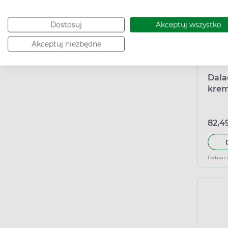
Dostosuj
Akceptuj wszystko
Akceptuj niezbędne
Dala
krem
(imp
Inph
82,49
Podana c