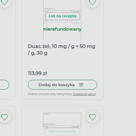
nierefundowany
Duac żel, 10 mg / g + 50 mg
/ g, 30 g
113,99 zł
dopochwowy, 40 g (import równoległy Inpharm)
Dodaj do koszyka Duac żel, 1
Dodaj do koszyka
Podana cena jest ceną maksymalną.
Dowiedz się więcej