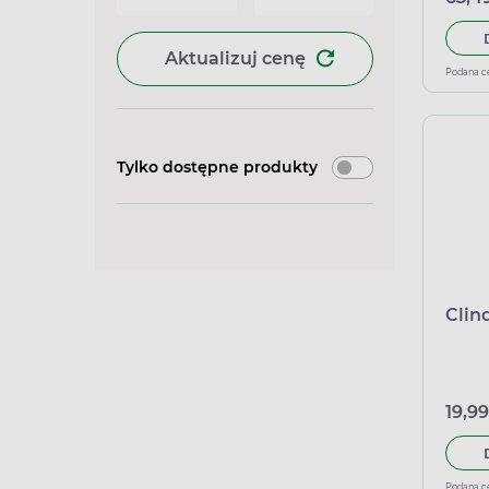
Aktualizuj cenę
Podana c
Tylko dostępne produkty
Clind
19,99
Podana c