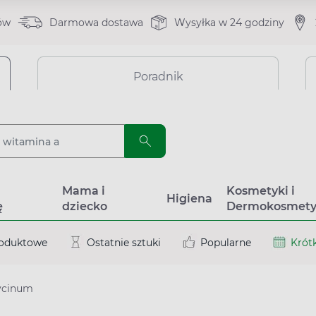
ów
Darmowa dostawa
Wysyłka w 24 godziny
Poradnik
a
Mama i
Kosmetyki i
Higiena
ę
dziecko
Dermokosmety
roduktowe
Ostatnie sztuki
Popularne
Krótk
ycinum