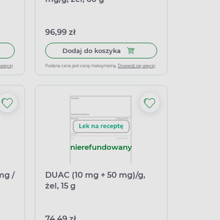
96,99 zł
łek miękkich
 do koszyka Acnatac, (10 mg + 0,25 mg)/g, żel, 30 g
Dodaj do koszyka Duocutan, 1
Dodaj do koszyka
 więcej
Podana cena jest ceną maksymalną.
Dowiedz się więcej
nierefundowany
mg /
DUAC (10 mg + 50 mg)/g,
żel, 15 g
74,49 zł