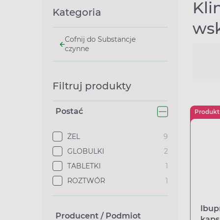
Kli
Kategoria
wsk
Cofnij do Substancje
czynne
Filtruj produkty
Postać
Produkt
ŻEL
9
GLOBULKI
2
TABLETKI
1
ROZTWÓR
1
Ibup
Producent / Podmiot
kaps