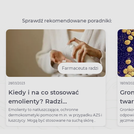
Sprawdź rekomendowane poradniki:
Farmaceuta radzi
28/03/2023
18/09/20
Kiedy i na co stosować
Gron
emolienty? Radzi
twar
farmaceutka
zaka
Emolienty to natłuszczające, ochronne
Gronkow
dermokosmetyki pomocne m.in. w przypadku AZS i
odpowia
wyl
łuszczycy. Mogą być stosowane na suchą skórę
jęczmie
twarzy, włosy, ręce i ciało.
zapalen