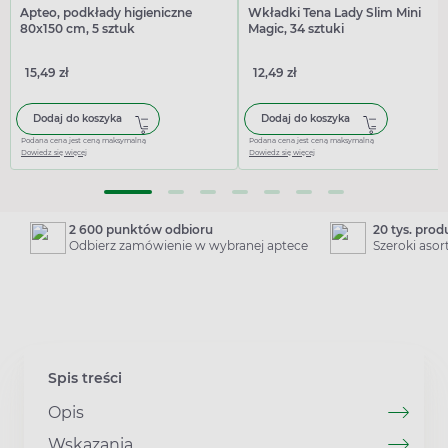
Apteo, podkłady higieniczne
Wkładki Tena Lady Slim Mini
80x150 cm, 5 sztuk
Magic, 34 sztuki
15,49 zł
12,49 zł
Dodaj do koszyka
Dodaj do koszyka
Podana cena jest ceną maksymalną
Podana cena jest ceną maksymalną
Dowiedz się więcej
Dowiedz się więcej
2 600 punktów odbioru
20 tys. pro
Odbierz zamówienie w wybranej aptece
Szeroki aso
Spis treści
Opis
Wskazania