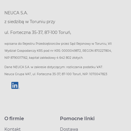
NEUCA S.A.
z siedzibą w Toruniu przy
ul. Forteczna 35-37, 87-100 Toruń,
wpisana do Rejestru Przedsiębiorców przez Sąd Rejonowy w Toruniu, VII
Wydział Gospodarczy KRS pod nr KRS: 0000049872, REGON 870227804,
NIP 8790017162, kapitał zakładowy 4 642 802 złotych.
Dane NEUCA S.A. w zakresie dotyczącym: rozliczania podatku VAT:
Neuca Grupa VAT, ul. Forteczna 35-37, 87-100 Toruń, NIP: 1070047823
O firmie
Pomocne linki
Kontakt
Dostawa