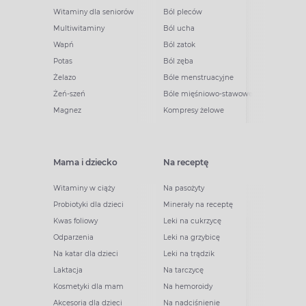
Witaminy dla seniorów
Ból pleców
Multiwitaminy
Ból ucha
Wapń
Ból zatok
Potas
Ból zęba
Żelazo
Bóle menstruacyjne
Żeń-szeń
Bóle mięśniowo-stawowe
Magnez
Kompresy żelowe
Mama i dziecko
Na receptę
Witaminy w ciąży
Na pasożyty
Probiotyki dla dzieci
Minerały na receptę
Kwas foliowy
Leki na cukrzycę
Odparzenia
Leki na grzybicę
Na katar dla dzieci
Leki na trądzik
Laktacja
Na tarczycę
Kosmetyki dla mam
Na hemoroidy
Akcesoria dla dzieci
Na nadciśnienie