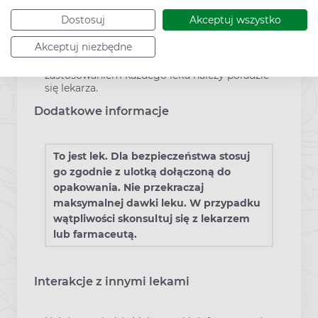
Dostosuj
Akceptuj wszystko
Ciąża i laktacja
Akceptuj niezbędne
W przypadku ciąży i karmienia piersią przed
zastosowaniem każdego leku należy poradzić
się lekarza.
Dodatkowe informacje
To jest lek. Dla bezpieczeństwa stosuj
go zgodnie z ulotką dołączoną do
opakowania. Nie przekraczaj
maksymalnej dawki leku. W przypadku
wątpliwości skonsultuj się z lekarzem
lub farmaceutą.
Interakcje z innymi lekami