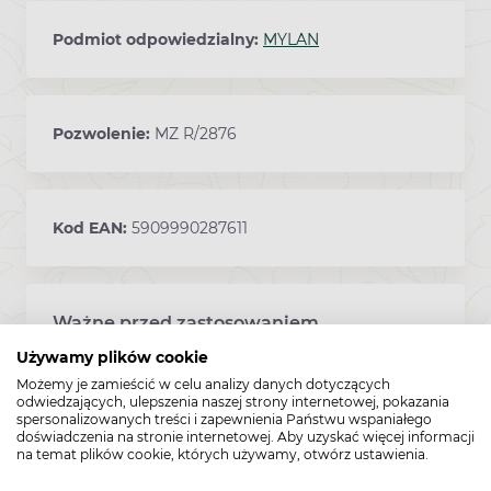
Podmiot odpowiedzialny:
MYLAN
Pozwolenie:
MZ R/2876
Kod EAN:
5909990287611
Ważne przed zastosowaniem
Ostrzeżenia
Używamy plików cookie
Możemy je zamieścić w celu analizy danych dotyczących
odwiedzających, ulepszenia naszej strony internetowej, pokazania
W przypadku ran zakażonych (obecność
spersonalizowanych treści i zapewnienia Państwu wspaniałego
wydzieliny ropnej w obrębie zmiany na
doświadczenia na stronie internetowej. Aby uzyskać więcej informacji
na temat plików cookie, których używamy, otwórz ustawienia.
skórze) lek Solcoseryl powinien być
stosowany po konsultacji z lekarzem.