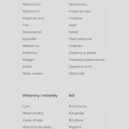
Witamina D
Termometry
Witamina C
Krople do nosa
Krople do oczu
Inhalacje
Tran
Katar
Paracetamol
Kaszel
Ibuprofen
Olejki eteryczne
Melatonina
Gorączka
Elektrolity
Drapanie w gardle
Kolagen
Preparaty przeciwwirusowe
Zatoki
Zapalenie ucha
Woda morska
Odporność
Witaminy i minerały
Ból
Cynk
Ból brzucha
Witamina B12
Ból gardła
Kwasy omega
Ból głowy
Witaminy dla dzieci
Migrena