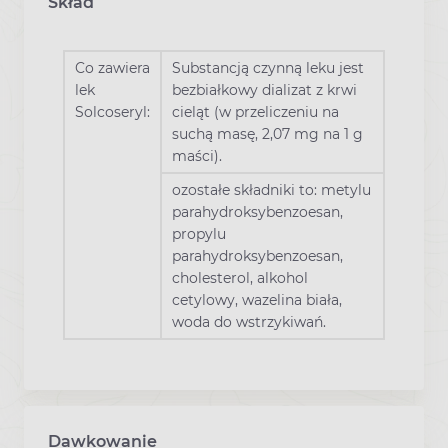
Skład
Co zawiera
Substancją czynną leku jest
lek
bezbiałkowy dializat z krwi
Solcoseryl:
cieląt (w przeliczeniu na
suchą masę, 2,07 mg na 1 g
maści).
ozostałe składniki to: metylu
parahydroksybenzoesan,
propylu
parahydroksybenzoesan,
cholesterol, alkohol
cetylowy, wazelina biała,
woda do wstrzykiwań.
Dawkowanie