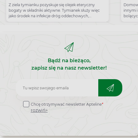
Tymianek na ból zatok
Z ziela tymianku pozyskuje się olejek eteryczny
Domowe
bogaty w składniki aktywne. Tymianek służy więc
innymi 
jako środek na infekcje dróg oddechowych,
bolącyc
rozrzedza katar.
Bądź na bieżąco,
zapisz się na nasz newsletter!
Zapisz
do
Chcę otrzymywać newsletter Apteline
*
newslettera
rozwiń>