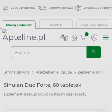
20 000 produktów
Darmowa dostawa
Wysyłka w 24 godziny
Katalog produktów
Poradnik
Serwis Świat Zdrowia
sztuk
Strona główna
Przeziębienie i grypa
Zapalenie zatok
Sinulan Duo Forte, 60 tabletek
suplement diety, produkt dostępny bez recepty