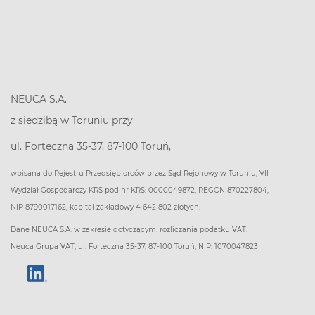
NEUCA S.A.
z siedzibą w Toruniu przy
ul. Forteczna 35-37, 87-100 Toruń,
wpisana do Rejestru Przedsiębiorców przez Sąd Rejonowy w Toruniu, VII
Wydział Gospodarczy KRS pod nr KRS: 0000049872, REGON 870227804,
NIP 8790017162, kapitał zakładowy 4 642 802 złotych.
Dane NEUCA S.A. w zakresie dotyczącym: rozliczania podatku VAT:
Neuca Grupa VAT, ul. Forteczna 35-37, 87-100 Toruń, NIP: 1070047823