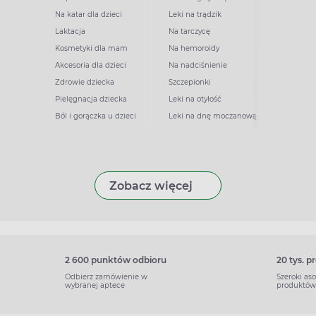
Na katar dla dzieci
Leki na trądzik
Laktacja
Na tarczycę
Kosmetyki dla mam
Na hemoroidy
Akcesoria dla dzieci
Na nadciśnienie
Zdrowie dziecka
Szczepionki
Pielęgnacja dziecka
Leki na otyłość
Ból i gorączka u dzieci
Leki na dnę moczanową
Zobacz więcej
2 600 punktów odbioru
20 tys. 
Odbierz zamówienie w
Szeroki as
wybranej aptece
produktów