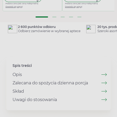
Podana cena jest ceną maksymalną
Podana cena jest ceną maksymalną
Dowiedz się więcej
Dowiedz się więcej
2 600 punktów odbioru
20 tys. pro
Odbierz zamówienie w wybranej aptece
Szeroki aso
Spis treści
Opis
Zalecana do spożycia dzienna porcja
Skład
Uwagi do stosowania