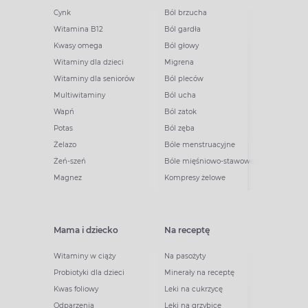
Cynk
Ból brzucha
Witamina B12
Ból gardła
Kwasy omega
Ból głowy
Witaminy dla dzieci
Migrena
Witaminy dla seniorów
Ból pleców
Multiwitaminy
Ból ucha
Wapń
Ból zatok
Potas
Ból zęba
Żelazo
Bóle menstruacyjne
Żeń-szeń
Bóle mięśniowo-stawowe
Magnez
Kompresy żelowe
Mama i dziecko
Na receptę
Witaminy w ciąży
Na pasożyty
Probiotyki dla dzieci
Minerały na receptę
Kwas foliowy
Leki na cukrzycę
Odparzenia
Leki na grzybicę