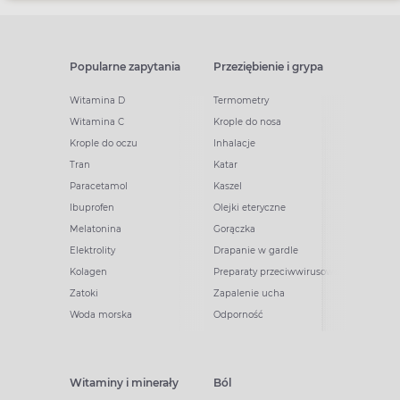
Popularne zapytania
Przeziębienie i grypa
Witamina D
Termometry
Witamina C
Krople do nosa
Krople do oczu
Inhalacje
Tran
Katar
Paracetamol
Kaszel
Ibuprofen
Olejki eteryczne
Melatonina
Gorączka
Elektrolity
Drapanie w gardle
Kolagen
Preparaty przeciwwirusowe
Zatoki
Zapalenie ucha
Woda morska
Odporność
Witaminy i minerały
Ból