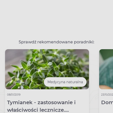
Sprawdź rekomendowane poradniki:
Medycyna naturalna
08/01/2019
23/10/20
Tymianek - zastosowanie i
Dom
właściwości lecznicze.