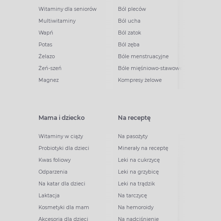
Witaminy dla seniorów
Ból pleców
Multiwitaminy
Ból ucha
Wapń
Ból zatok
Potas
Ból zęba
Żelazo
Bóle menstruacyjne
Żeń-szeń
Bóle mięśniowo-stawowe
Magnez
Kompresy żelowe
Mama i dziecko
Na receptę
Witaminy w ciąży
Na pasożyty
Probiotyki dla dzieci
Minerały na receptę
Kwas foliowy
Leki na cukrzycę
Odparzenia
Leki na grzybicę
Na katar dla dzieci
Leki na trądzik
Laktacja
Na tarczycę
Kosmetyki dla mam
Na hemoroidy
Akcesoria dla dzieci
Na nadciśnienie