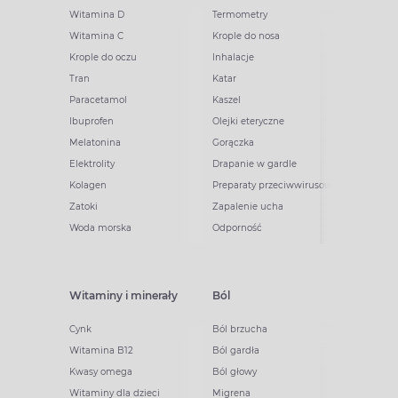
Witamina D
Termometry
Witamina C
Krople do nosa
Krople do oczu
Inhalacje
Tran
Katar
Paracetamol
Kaszel
Ibuprofen
Olejki eteryczne
Melatonina
Gorączka
Elektrolity
Drapanie w gardle
Kolagen
Preparaty przeciwwirusowe
Zatoki
Zapalenie ucha
Woda morska
Odporność
Witaminy i minerały
Ból
Cynk
Ból brzucha
Witamina B12
Ból gardła
Kwasy omega
Ból głowy
Witaminy dla dzieci
Migrena