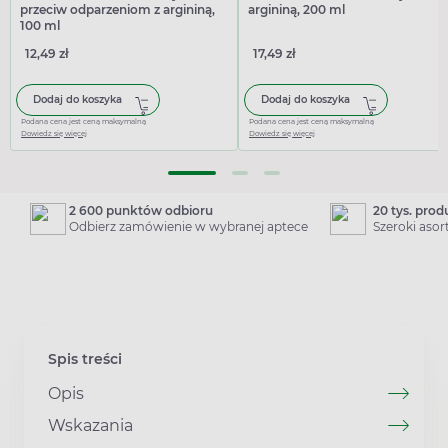
przeciw odparzeniom z argininą,
argininą, 200 ml
100 ml
12,49 zł
17,49 zł
Dodaj do koszyka
Dodaj do koszyka
Podana cena jest ceną maksymalną
Podana cena jest ceną maksymalną
Dowiedz się więcej
Dowiedz się więcej
2 600 punktów odbioru
20 tys. pro
Odbierz zamówienie w wybranej aptece
Szeroki aso
Spis treści
Opis
Wskazania