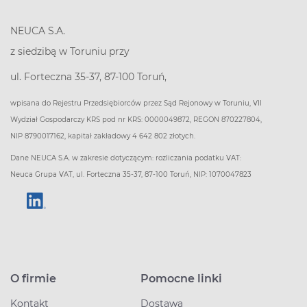
NEUCA S.A.
z siedzibą w Toruniu przy
ul. Forteczna 35-37, 87-100 Toruń,
wpisana do Rejestru Przedsiębiorców przez Sąd Rejonowy w Toruniu, VII
Wydział Gospodarczy KRS pod nr KRS: 0000049872, REGON 870227804,
NIP 8790017162, kapitał zakładowy 4 642 802 złotych.
Dane NEUCA S.A. w zakresie dotyczącym: rozliczania podatku VAT:
Neuca Grupa VAT, ul. Forteczna 35-37, 87-100 Toruń, NIP: 1070047823
O firmie
Pomocne linki
Kontakt
Dostawa