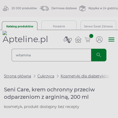
20 000 produktów
Darmowa dostawa
Wysyłka w 24 godziny
Katalog produktów
Poradnik
Serwis Świat Zdrowia
sztuk
Strona główna
Cukrzyca
Kosmetyki dla diabetyków
S
Seni Care, krem ochronny przeciw
odparzeniom z argininą, 200 ml
kosmetyk, produkt dostępny bez recepty