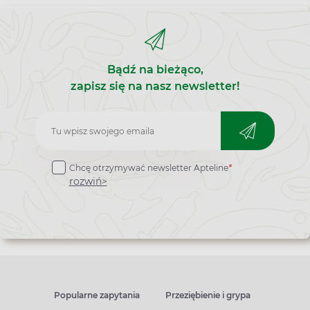
Bądź na bieżąco,
zapisz się na nasz newsletter!
Zapisz
do
Chcę otrzymywać newsletter Apteline
*
newslettera
rozwiń>
Popularne zapytania
Przeziębienie i grypa