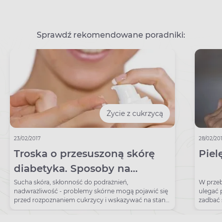
Sprawdź rekomendowane poradniki:
Życie z cukrzycą
23/02/2017
28/02/20
Troska o przesuszoną skórę
Piel
diabetyka. Sposoby na
nawilżenie i odżywienie skóry
Sucha skóra, skłonność do podrażnień,
W przeb
nadwrażliwość - problemy skórne mogą pojawić się
ulegać 
przed rozpoznaniem cukrzycy i wskazywać na stan
zadbać 
przedcukrzycowy.
dłoni.