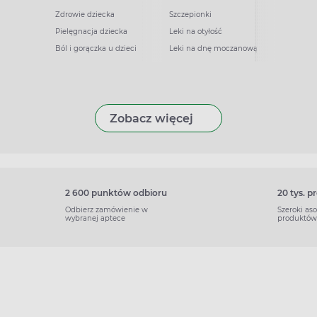
Zdrowie dziecka
Szczepionki
Pielęgnacja dziecka
Leki na otyłość
Ból i gorączka u dzieci
Leki na dnę moczanową
Zobacz więcej
2 600 punktów odbioru
20 tys. 
Odbierz zamówienie w
Szeroki as
wybranej aptece
produktów