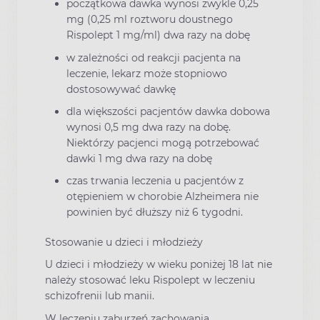
początkowa dawka wynosi zwykle 0,25
mg (0,25 ml roztworu doustnego
Rispolept 1 mg/ml) dwa razy na dobę
w zależności od reakcji pacjenta na
leczenie, lekarz może stopniowo
dostosowywać dawkę
dla większości pacjentów dawka dobowa
wynosi 0,5 mg dwa razy na dobę.
Niektórzy pacjenci mogą potrzebować
dawki 1 mg dwa razy na dobę
czas trwania leczenia u pacjentów z
otępieniem w chorobie Alzheimera nie
powinien być dłuższy niż 6 tygodni.
Stosowanie u dzieci i młodzieży
U dzieci i młodzieży w wieku poniżej 18 lat nie
należy stosować leku Rispolept w leczeniu
schizofrenii lub manii.
W leczeniu zaburzeń zachowania