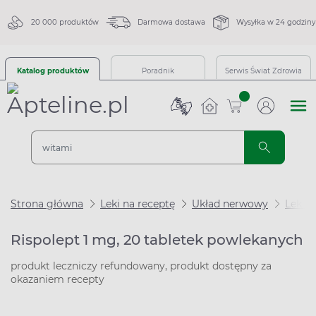
20 000 produktów
Darmowa dostawa
Wysyłka w 24 godziny
Katalog produktów
Poradnik
Serwis Świat Zdrowia
sztuk
Strona główna
Leki na receptę
Układ nerwowy
Leki 
Rispolept 1 mg, 20 tabletek powlekanych
produkt leczniczy refundowany, produkt dostępny za
okazaniem recepty