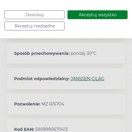
Zawartość
Dostosuj
Akceptuj wszystko
Akceptuj niezbędne
20 tabletek powlekanych
Sposób przechowywania:
poniżej 30°C
Podmiot odpowiedzialny:
JANSSEN-CILAG
Pozwolenie:
MZ R/6704
Kod EAN:
5909990670413