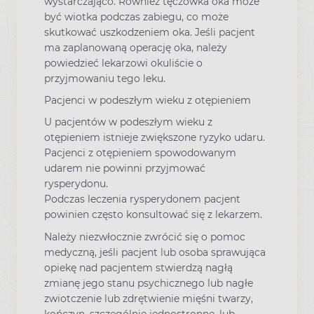
wystarczająco. Również tęczówka oka może
być wiotka podczas zabiegu, co może
skutkować uszkodzeniem oka. Jeśli pacjent
ma zaplanowaną operację oka, należy
powiedzieć lekarzowi okuliście o
przyjmowaniu tego leku.
Pacjenci w podeszłym wieku z otępieniem
U pacjentów w podeszłym wieku z
otępieniem istnieje zwiększone ryzyko udaru.
Pacjenci z otępieniem spowodowanym
udarem nie powinni przyjmować
rysperydonu.
Podczas leczenia rysperydonem pacjent
powinien często konsultować się z lekarzem.
Należy niezwłocznie zwrócić się o pomoc
medyczną, jeśli pacjent lub osoba sprawująca
opiekę nad pacjentem stwierdzą nagłą
zmianę jego stanu psychicznego lub nagłe
zwiotczenie lub zdrętwienie mięśni twarzy,
kończyn, szczególnie jednostronne, lub