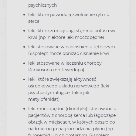
psychicznych
leki, które powodują zwolnienie rytmu
serca
leki, które zmniejszają stężenie potasu we
krwi (np. niektóre leki moczopędne)
leki stosowane w nadciśnieniu tętniczym.
Rispolept może obniżać ciśnienie krwi
leki stosowane w leczeniu choroby
Parkinsona (np. lewodopa)
leki, które zwiększają aktywność
ośrodkowego układu nerwowego (leki
psychostymulujące, takie jak
metylofenidat)
leki moczopędne (diuretyki), stosowane u
pacjentów z chorobą serca lub łagodzące
obrzęk w miejscach, w których doszło do
nadmiernego nagromadzenia płynu (np.
furosemid lub chlorotiazyd). Rispolept