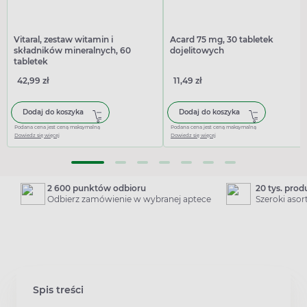
Vitaral, zestaw witamin i
Acard 75 mg, 30 tabletek
składników mineralnych, 60
dojelitowych
tabletek
42,99 zł
11,49 zł
Dodaj do koszyka
Dodaj do koszyka
Podana cena jest ceną maksymalną
Podana cena jest ceną maksymalną
Dowiedz się więcej
Dowiedz się więcej
2 600 punktów odbioru
20 tys. pro
Odbierz zamówienie w wybranej aptece
Szeroki aso
Spis treści