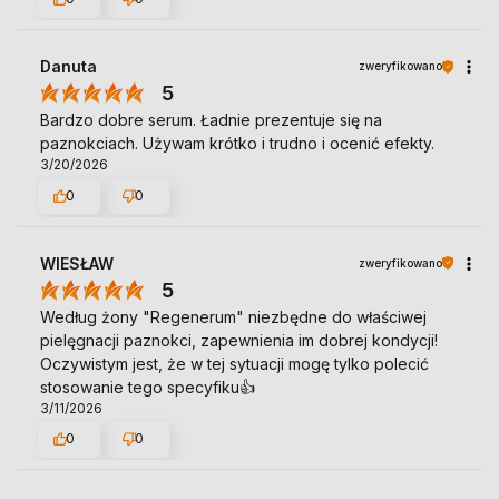
Danuta
zweryfikowano
5
Bardzo dobre serum. Ładnie prezentuje się na
paznokciach. Używam krótko i trudno i ocenić efekty.
3/20/2026
0
0
WIESŁAW
zweryfikowano
5
Według żony "Regenerum" niezbędne do właściwej
pielęgnacji paznokci, zapewnienia im dobrej kondycji!
Oczywistym jest, że w tej sytuacji mogę tylko polecić
stosowanie tego specyfiku👍️
3/11/2026
0
0