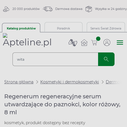
20 000 produktów
Darmowa dostawa
Wysyłka w 24 godziny
Katalog produktów
Poradnik
Serwis Świat Zdrowia
sztuk
Strona główna
Kosmetyki i dermokosmetyki
Dermokos
Regenerum regeneracyjne serum
utwardzające do paznokci, kolor różowy,
8 ml
kosmetyk, produkt dostępny bez recepty