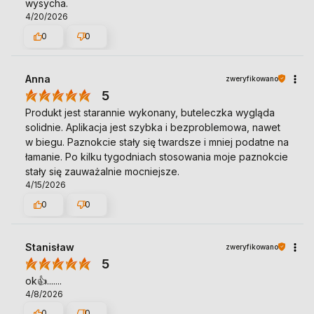
wysycha.
4/20/2026
0
0
Anna
zweryfikowano
5
Produkt jest starannie wykonany, buteleczka wygląda
solidnie. Aplikacja jest szybka i bezproblemowa, nawet
w biegu. Paznokcie stały się twardsze i mniej podatne na
łamanie. Po kilku tygodniach stosowania moje paznokcie
stały się zauważalnie mocniejsze.
4/15/2026
0
0
Stanisław
zweryfikowano
5
ok👍️.......
4/8/2026
0
0