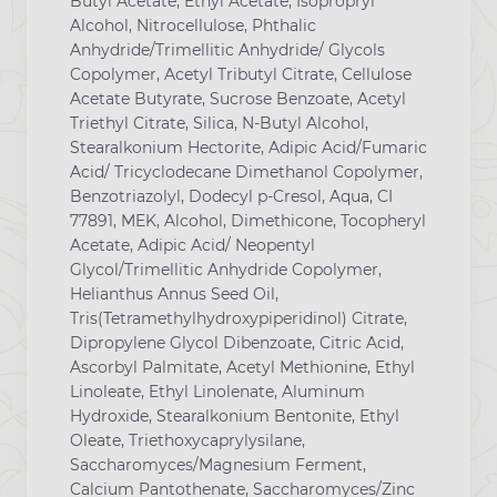
Butyl Acetate, Ethyl Acetate, Isopropryl
Alcohol, Nitrocellulose, Phthalic
Anhydride/Trimellitic Anhydride/ Glycols
Copolymer, Acetyl Tributyl Citrate, Cellulose
Acetate Butyrate, Sucrose Benzoate, Acetyl
Triethyl Citrate, Silica, N-Butyl Alcohol,
Stearalkonium Hectorite, Adipic Acid/Fumaric
Acid/ Tricyclodecane Dimethanol Copolymer,
Benzotriazolyl, Dodecyl p-Cresol, Aqua, CI
77891, MEK, Alcohol, Dimethicone, Tocopheryl
Acetate, Adipic Acid/ Neopentyl
Glycol/Trimellitic Anhydride Copolymer,
Helianthus Annus Seed Oil,
Tris(Tetramethylhydroxypiperidinol) Citrate,
Dipropylene Glycol Dibenzoate, Citric Acid,
Ascorbyl Palmitate, Acetyl Methionine, Ethyl
Linoleate, Ethyl Linolenate, Aluminum
Hydroxide, Stearalkonium Bentonite, Ethyl
Oleate, Triethoxycaprylysilane,
Saccharomyces/Magnesium Ferment,
Calcium Pantothenate, Saccharomyces/Zinc