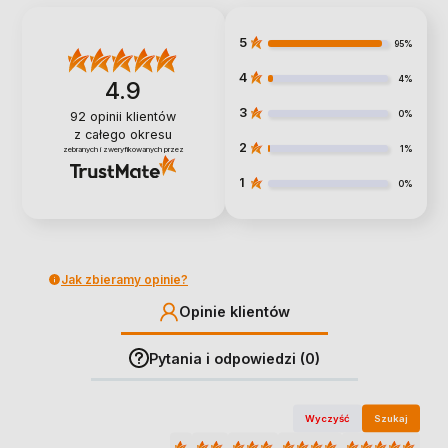
5
95%
4
4%
4.9
3
0%
92
opinii klientów
z całego okresu
2
1%
zebranych i zweryfikowanych przez
1
0%
Jak zbieramy opinie?
Opinie klientów
Pytania i odpowiedzi (0)
Wyczyść
Szukaj