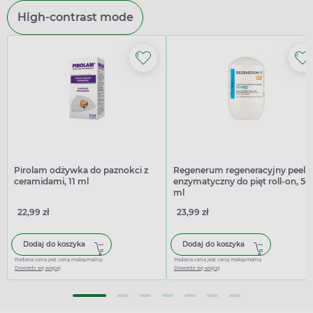
High-contrast mode
Pirolam odżywka do paznokci z
Regenerum regeneracyjny peeli
ceramidami, 11 ml
enzymatyczny do pięt roll-on, 50
ml
22,99 zł
23,99 zł
Dodaj do koszyka
Dodaj do koszyka
Podana cena jest ceną maksymalną
Podana cena jest ceną maksymalną
Dowiedz się więcej
Dowiedz się więcej