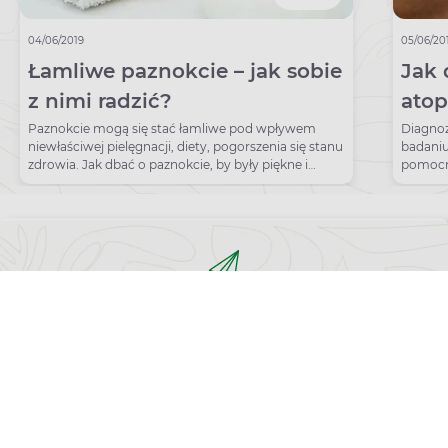
04/06/2019
05/06/20
Łamliwe paznokcie – jak sobie
Jak 
z nimi radzić?
atop
Kryt
Paznokcie mogą się stać łamliwe pod wpływem
Diagnoz
niewłaściwej pielęgnacji, diety, pogorszenia się stanu
badaniu
zdrowia. Jak dbać o paznokcie, by były piękne i
pomocne
zdrowe?
Hanifina
Bądź na bieżąco,
zapisz się na nasz newsletter!
Zapisz
do