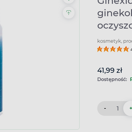
Ginexid
gineko
oczyszc
kosmetyk, pro
41,99 zł
Dostępność:
-