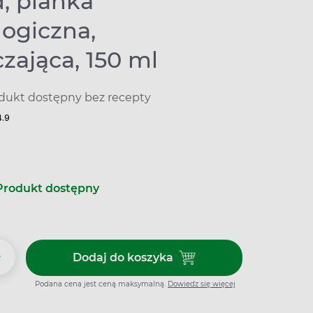
, pianka
logiczna,
zająca, 150 ml
dukt dostępny bez recepty
4.9
Produkt dostępny
+
Dodaj do koszyka
Dodaj do koszyka Ginexid, pian
Podana cena jest ceną maksymalną.
Dowiedz się więcej