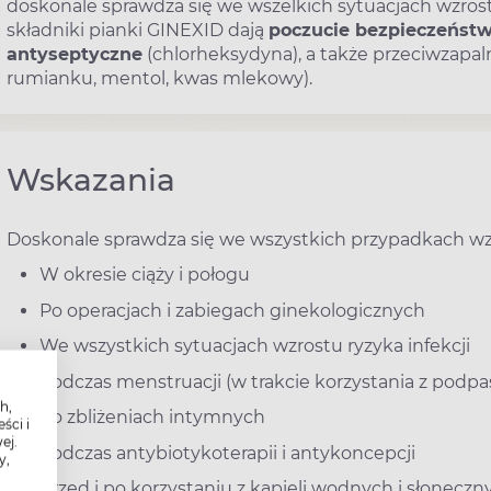
doskonale sprawdza się we wszelkich sytuacjach wzrostu
składniki pianki GINEXID dają
poczucie bezpieczeństwa
antyseptyczne
(chlorheksydyna), a także przeciwzapaln
rumianku, mentol, kwas mlekowy).
Wskazania
Doskonale sprawdza się we wszystkich przypadkach wzro
W okresie ciąży i połogu
Po operacjach i zabiegach ginekologicznych
We wszystkich sytuacjach wzrostu ryzyka infekcji
Podczas menstruacji (w trakcie korzystania z pod
h,
Po zbliżeniach intymnych
ści i
ej.
Podczas antybiotykoterapii i antykoncepcji
y,
Przed i po korzystaniu z kąpieli wodnych i słonecznyc