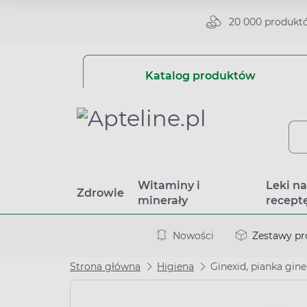
20 000 produkt
Katalog produktów
Witaminy i
Leki n
Zdrowie
minerały
recept
Nowości
Zestawy p
Strona główna
Higiena
Ginexid, pianka gine