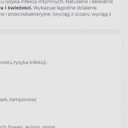
 ryzyka infekcji intymnych. Naturalne i delikatne
 i świeżości.
Wykazuje łagodne działanie
e i przeciwbakteryjne. (wyciąg z oczaru, wyciąg z
stu ryzyka infekcji :
pasek, tamponów)
h (basen, jezioro, plaża)