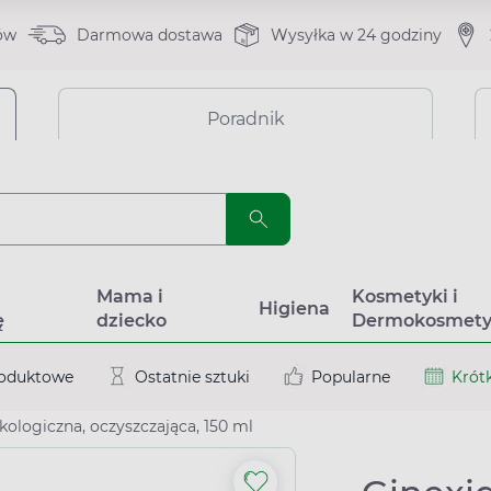
ów
Darmowa dostawa
Wysyłka w 24 godziny
Poradnik
a
Mama i
Kosmetyki i
Higiena
ę
dziecko
Dermokosmety
roduktowe
Ostatnie sztuki
Popularne
Krótk
kologiczna, oczyszczająca, 150 ml