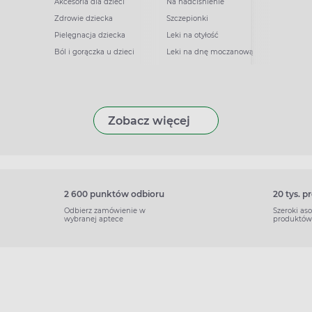
Akcesoria dla dzieci
Na nadciśnienie
Zdrowie dziecka
Szczepionki
Pielęgnacja dziecka
Leki na otyłość
Ból i gorączka u dzieci
Leki na dnę moczanową
Zobacz więcej
2 600 punktów odbioru
20 tys. 
Odbierz zamówienie w
Szeroki as
wybranej aptece
produktów