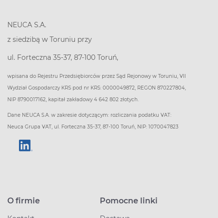
NEUCA S.A.
z siedzibą w Toruniu przy
ul. Forteczna 35-37, 87-100 Toruń,
wpisana do Rejestru Przedsiębiorców przez Sąd Rejonowy w Toruniu, VII
Wydział Gospodarczy KRS pod nr KRS: 0000049872, REGON 870227804,
NIP 8790017162, kapitał zakładowy 4 642 802 złotych.
Dane NEUCA S.A. w zakresie dotyczącym: rozliczania podatku VAT:
Neuca Grupa VAT, ul. Forteczna 35-37, 87-100 Toruń, NIP: 1070047823
O firmie
Pomocne linki