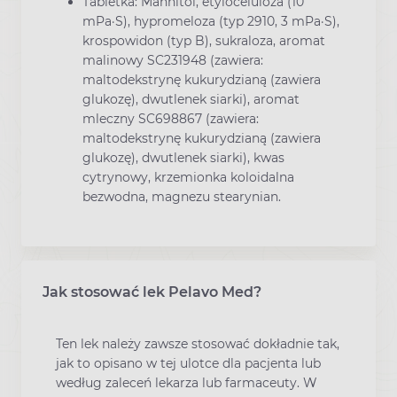
Tabletka: Mannitol, etyloceluloza (10
mPa·S), hypromeloza (typ 2910, 3 mPa·S),
krospowidon (typ B), sukraloza, aromat
malinowy SC231948 (zawiera:
maltodekstrynę kukurydzianą (zawiera
glukozę), dwutlenek siarki), aromat
mleczny SC698867 (zawiera:
maltodekstrynę kukurydzianą (zawiera
glukozę), dwutlenek siarki), kwas
cytrynowy, krzemionka koloidalna
bezwodna, magnezu stearynian.
Jak stosować lek Pelavo Med?
Ten lek należy zawsze stosować dokładnie tak,
jak to opisano w tej ulotce dla pacjenta lub
według zaleceń lekarza lub farmaceuty. W