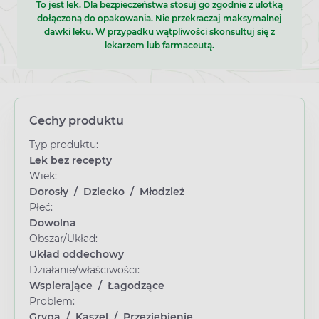
To jest lek. Dla bezpieczeństwa stosuj go zgodnie z ulotką
dołączoną do opakowania. Nie przekraczaj maksymalnej
dawki leku. W przypadku wątpliwości skonsultuj się z
lekarzem lub farmaceutą.
Cechy produktu
Typ produktu:
Lek bez recepty
Wiek:
Dorosły
/
Dziecko
/
Młodzież
Płeć:
Dowolna
Obszar/Układ:
Układ oddechowy
Działanie/właściwości:
Wspierające
/
Łagodzące
Problem:
Grypa
/
Kaszel
/
Przeziębienie