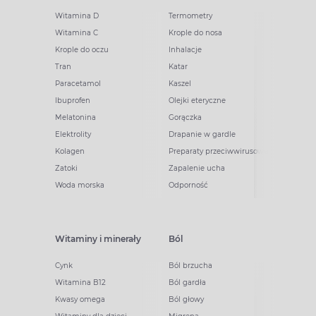
Witamina D
Termometry
Witamina C
Krople do nosa
Krople do oczu
Inhalacje
Tran
Katar
Paracetamol
Kaszel
Ibuprofen
Olejki eteryczne
Melatonina
Gorączka
Elektrolity
Drapanie w gardle
Kolagen
Preparaty przeciwwirusowe
Zatoki
Zapalenie ucha
Woda morska
Odporność
Witaminy i minerały
Ból
Cynk
Ból brzucha
Witamina B12
Ból gardła
Kwasy omega
Ból głowy