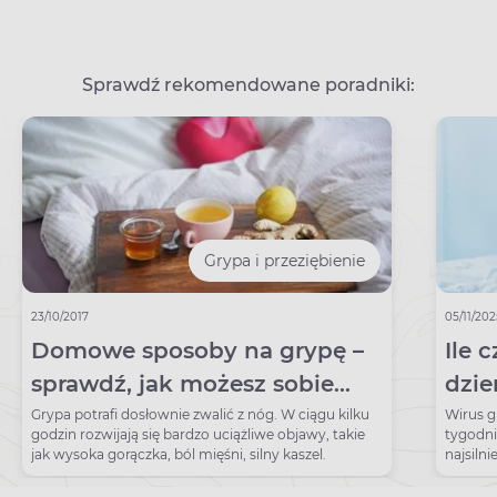
Sprawdź rekomendowane poradniki:
Grypa i przeziębienie
23/10/2017
05/11/20
Domowe sposoby na grypę –
Ile 
sprawdź, jak możesz sobie
dzie
pomóc
dłu
Grypa potrafi dosłownie zwalić z nóg. W ciągu kilku
Wirus g
godzin rozwijają się bardzo uciążliwe objawy, takie
tygodni
jak wysoka gorączka, ból mięśni, silny kaszel.
najsilni