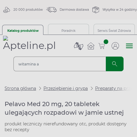
20 000 produktów
Darmowa dostawa
Wysyłka w 24 godziny
Katalog produktów
Poradnik
Serwis Świat Zdrowia
sztuk
Strona główna
Przeziębienie i grypa
Preparaty na przezi
Pelavo Med 20 mg, 20 tabletek
ulegających rozpadowi w jamie ustnej
produkt leczniczy nierefundowany otc, produkt dostępny
bez recepty