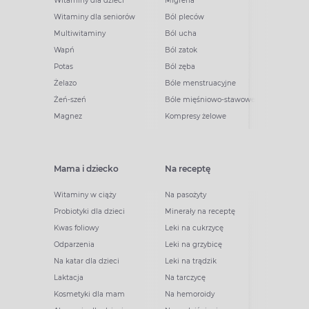
Witaminy dla dzieci
Migrena
Witaminy dla seniorów
Ból pleców
Multiwitaminy
Ból ucha
Wapń
Ból zatok
Potas
Ból zęba
Żelazo
Bóle menstruacyjne
Żeń-szeń
Bóle mięśniowo-stawowe
Magnez
Kompresy żelowe
Mama i dziecko
Na receptę
Witaminy w ciąży
Na pasożyty
Probiotyki dla dzieci
Minerały na receptę
Kwas foliowy
Leki na cukrzycę
Odparzenia
Leki na grzybicę
Na katar dla dzieci
Leki na trądzik
Laktacja
Na tarczycę
Kosmetyki dla mam
Na hemoroidy