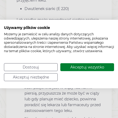
przyjęciem leku.
Dwutlenek siarki (E 220)
Lek rzadko może powodować ciężkie reakcje
nadwrażliwości i skurcz oskrzeli.
Używamy plików cookie
Sód
Możemy je zamieścić w celu analizy danych dotyczących
odwiedzających, ulepszenia naszej strony internetowej, pokazania
spersonalizowanych treści i zapewnienia Państwu wspaniałego
Lek zawiera mniej niż 1 mmol (23 mg) sodu na
doświadczenia na stronie internetowej. Aby uzyskać więcej informacji
tabletkę, to znaczy lek uznaje się za „wolny od
na temat plików cookie, których używamy, otwórz ustawienia.
sodu”.
Dostosuj
Akceptuj wszystko
Pelavo Med a ciąża, karmienie piersią i
płodność
Akceptuj niezbędne
Jeśli pacjentka jest w ciąży lub karmi
piersią, przypuszcza że może być w ciąży
lub gdy planuje mieć dziecko, powinna
poradzić się lekarza lub farmaceuty przed
zastosowaniem tego leku.