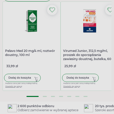
Pelavo Med 20 mg/4 ml, roztwór
Virumed Junior, 312,5 mg/ml,
doustny, 100 ml
proszek do sporządzania
zawiesiny doustnej, butelka, 60 
33,99 zł
25,99 zł
Dodaj do koszyka
Dodaj do koszyka
Podana cena jest ceną maksymalną
Podana cena jest ceną maksymalną
Dowiedz się więcej
Dowiedz się więcej
2 600 punktów odbioru
20 tys. pro
Odbierz zamówienie w wybranej aptece
Szeroki aso