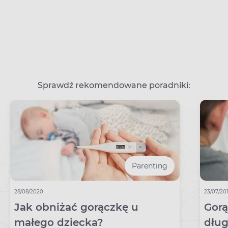
Sprawdź rekomendowane poradniki:
Parenting
28/08/2020
23/07/20
Jak obniżać gorączkę u
Gorą
małego dziecka?
dług