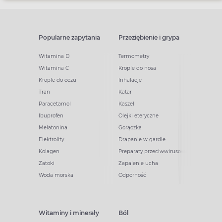
Popularne zapytania
Przeziębienie i grypa
Witamina D
Termometry
Witamina C
Krople do nosa
Krople do oczu
Inhalacje
Tran
Katar
Paracetamol
Kaszel
Ibuprofen
Olejki eteryczne
Melatonina
Gorączka
Elektrolity
Drapanie w gardle
Kolagen
Preparaty przeciwwirusowe
Zatoki
Zapalenie ucha
Woda morska
Odporność
Witaminy i minerały
Ból