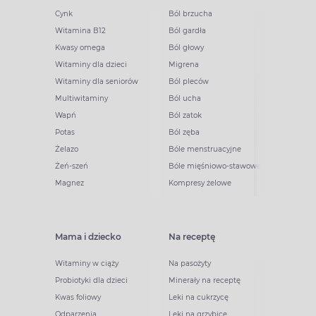
Cynk
Ból brzucha
Witamina B12
Ból gardła
Kwasy omega
Ból głowy
Witaminy dla dzieci
Migrena
Witaminy dla seniorów
Ból pleców
Multiwitaminy
Ból ucha
Wapń
Ból zatok
Potas
Ból zęba
Żelazo
Bóle menstruacyjne
Żeń-szeń
Bóle mięśniowo-stawowe
Magnez
Kompresy żelowe
Mama i dziecko
Na receptę
Witaminy w ciąży
Na pasożyty
Probiotyki dla dzieci
Minerały na receptę
Kwas foliowy
Leki na cukrzycę
Odparzenia
Leki na grzybicę