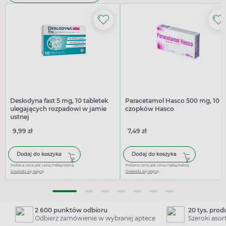
Deslodyna fast 5 mg, 10 tabletek
Paracetamol Hasco 500 mg, 10
ulegających rozpadowi w jamie
czopków Hasco
ustnej
9,99 zł
7,49 zł
Dodaj do koszyka
Dodaj do koszyka
Podana cena jest ceną maksymalną
Podana cena jest ceną maksymalną
Dowiedz się więcej
Dowiedz się więcej
2 600 punktów odbioru
20 tys. pro
Odbierz zamówienie w wybranej aptece
Szeroki aso