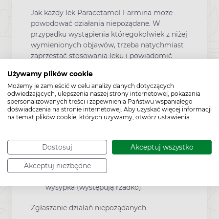
Jak każdy lek Paracetamol Farmina może
powodować działania niepożądane. W
przypadku wystąpienia któregokolwiek z niżej
wymienionych objawów, trzeba natychmiast
zaprzestać stosowania leku i powiadomić
lekarza:
Używamy plików cookie
zmiany w obrazie morfologicznym krwi
Możemy je zamieścić w celu analizy danych dotyczących
w zakresie zmniejszenia ilości płytek krwi
odwiedzających, ulepszenia naszej strony internetowej, pokazania
spersonalizowanych treści i zapewnienia Państwu wspaniałego
(występują bardzo rzadko),
doświadczenia na stronie internetowej. Aby uzyskać więcej informacji
na temat plików cookie, których używamy, otwórz ustawienia.
niewydolność nerek, albo wątroby
(występuje bardzo rzadko po
długotrwałym stosowaniu dużych
Dostosuj
Akceptuj wszystko
dawek),
reakcje uczuleniowe, zwłaszcza skórne
Akceptuj niezbędne
takie jak: pokrzywka, rumień, świąd, lub
wysypka (występują rzadko).
Zgłaszanie działań niepożądanych