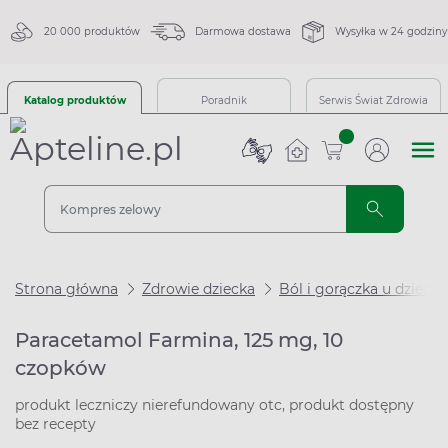
20 000 produktów
Darmowa dostawa
Wysyłka w 24 godziny
Katalog produktów
Poradnik
Serwis Świat Zdrowia
sztuk
Strona główna
Zdrowie dziecka
Ból i gorączka u dzieci
Paracetamol Farmina, 125 mg, 10
czopków
produkt leczniczy nierefundowany otc, produkt dostępny
bez recepty