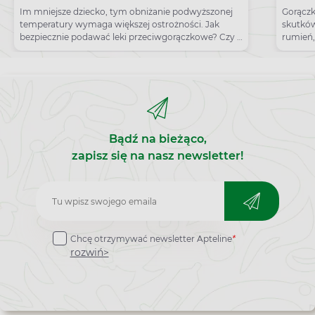
Im mniejsze dziecko, tym obniżanie podwyższonej
Gorączk
temperatury wymaga większej ostrożności. Jak
skutkó
bezpiecznie podawać leki przeciwgorączkowe? Czy u
rumień,
dzieci można stosować jednocześnie ibuprofen i
szczepi
paracetamol?
Bądź na bieżąco,
zapisz się na nasz newsletter!
Zapisz
do
Chcę otrzymywać newsletter Apteline
*
newslettera
rozwiń>