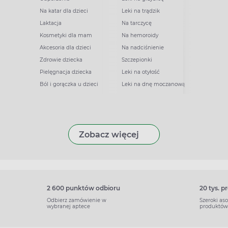
Na katar dla dzieci
Leki na trądzik
Laktacja
Na tarczycę
Kosmetyki dla mam
Na hemoroidy
Akcesoria dla dzieci
Na nadciśnienie
Zdrowie dziecka
Szczepionki
Pielęgnacja dziecka
Leki na otyłość
Ból i gorączka u dzieci
Leki na dnę moczanową
Zobacz więcej
2 600 punktów odbioru
20 tys. 
Odbierz zamówienie w
Szeroki as
wybranej aptece
produktów