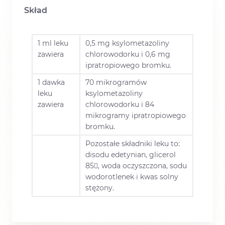
Skład
1 ml leku
0,5 mg ksylometazoliny
zawiera
chlorowodorku i 0,6 mg
ipratropiowego bromku.
1 dawka
70 mikrogramów
leku
ksylometazoliny
zawiera
chlorowodorku i 84
mikrogramy ipratropiowego
bromku.
Pozostałe składniki leku to:
disodu edetynian, glicerol
85, woda oczyszczona, sodu
wodorotlenek i kwas solny
stężony.