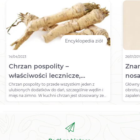
Encyklopedia ziół
14/04/2023
26/01/20
Chrzan pospolity –
Znan
właściwości lecznicze,
nosa
działanie, zastosowanie
Chrzan pospolity to przede wszystkim jeden z
Główny 
ulubionych dodatków do dań, szczególnie wędlin i
obrotu 
mięs na zimno. W kuchni chrzan jest stosowany ze
zapalen
względu na swój charakterystyczny aromat. Okazuje
XyloSpr
się jednak, że roślina ta od wieków wykorzystywana
jest w medycynie naturalnej – jako substancja
wzmacniająca odporność, poprawiająca trawienie
oraz działająca profilaktycznie przeciwko rozwojowi
raka. Jakie właściwości ma jeszcze chrzan? Do czego
można go zastosować? Jak z niego skorzystać?