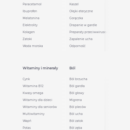
Paracetamol
Kaszel
Ibuprofen
Olejki eteryczne
Melatonina
Gorączka
Elektrolity
Drapanie w gardle
Kolagen
Preparaty przeciwwirusowe
Zatoki
Zapalenie ucha
Woda morska
Odporność
Witaminy i minerały
Ból
Cynk
Ból brzucha
Witamina B12
Ból gardła
Kwasy omega
Ból głowy
Witaminy dla dzieci
Migrena
Witaminy dla seniorów
Ból pleców
Multiwitaminy
Ból ucha
Wapń
Ból zatok
Potas
Ból zęba