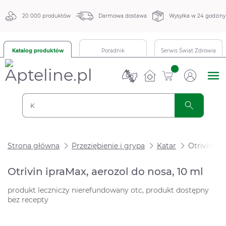
20 000 produktów
Darmowa dostawa
Wysyłka w 24 godziny
Katalog produktów
Poradnik
Serwis Świat Zdrowia
sztuk
Strona główna
Przeziębienie i grypa
Katar
Otrivin ip
Otrivin ipraMax, aerozol do nosa, 10 ml
produkt leczniczy nierefundowany otc, produkt dostępny
bez recepty