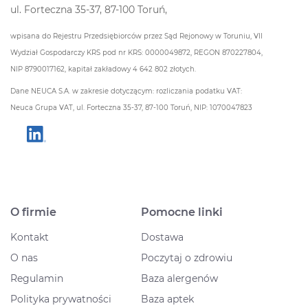
ul. Forteczna 35-37, 87-100 Toruń,
wpisana do Rejestru Przedsiębiorców przez Sąd Rejonowy w Toruniu, VII
Wydział Gospodarczy KRS pod nr KRS: 0000049872, REGON 870227804,
NIP 8790017162, kapitał zakładowy 4 642 802 złotych.
Dane NEUCA S.A. w zakresie dotyczącym: rozliczania podatku VAT:
Neuca Grupa VAT, ul. Forteczna 35-37, 87-100 Toruń, NIP: 1070047823
O firmie
Pomocne linki
Kontakt
Dostawa
O nas
Poczytaj o zdrowiu
Regulamin
Baza alergenów
Polityka prywatności
Baza aptek