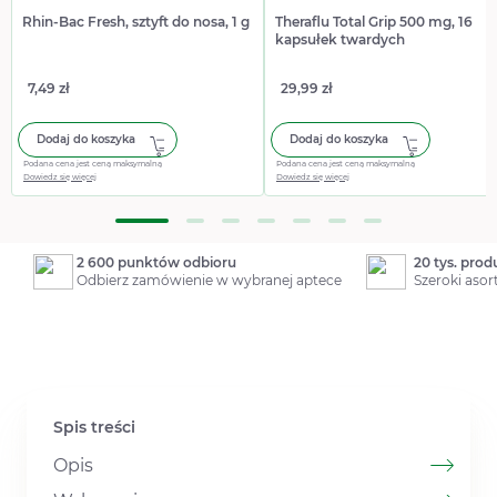
Rhin-Bac Fresh, sztyft do nosa, 1 g
Theraflu Total Grip 500 mg, 16
kapsułek twardych
7,49 zł
29,99 zł
Dodaj do koszyka
Dodaj do koszyka
Podana cena jest ceną maksymalną
Podana cena jest ceną maksymalną
Dowiedz się więcej
Dowiedz się więcej
2 600 punktów odbioru
20 tys. pro
Odbierz zamówienie w wybranej aptece
Szeroki aso
Spis treści
Opis