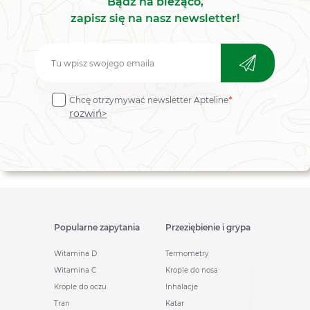
Bądź na bieżąco,
Sprawdź, co musisz wiedzieć!
zapisz się na nasz newsletter!
Zapisz
do
Chcę otrzymywać newsletter Apteline
*
newslettera
rozwiń>
Popularne zapytania
Przeziębienie i grypa
Witamina D
Termometry
Witamina C
Krople do nosa
Krople do oczu
Inhalacje
Tran
Katar