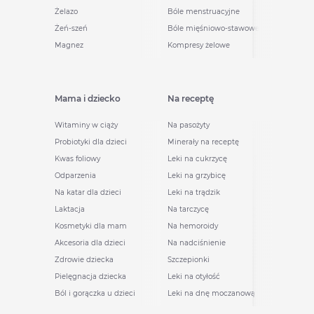
Żelazo
Bóle menstruacyjne
Żeń-szeń
Bóle mięśniowo-stawowe
Magnez
Kompresy żelowe
Mama i dziecko
Na receptę
Witaminy w ciąży
Na pasożyty
Probiotyki dla dzieci
Minerały na receptę
Kwas foliowy
Leki na cukrzycę
Odparzenia
Leki na grzybicę
Na katar dla dzieci
Leki na trądzik
Laktacja
Na tarczycę
Kosmetyki dla mam
Na hemoroidy
Akcesoria dla dzieci
Na nadciśnienie
Zdrowie dziecka
Szczepionki
Pielęgnacja dziecka
Leki na otyłość
Ból i gorączka u dzieci
Leki na dnę moczanową