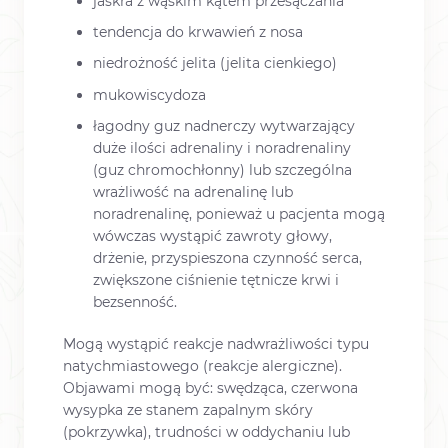
jaskra z wąskim kątem przesączania
tendencja do krwawień z nosa
niedrożność jelita (jelita cienkiego)
mukowiscydoza
łagodny guz nadnerczy wytwarzający
duże ilości adrenaliny i noradrenaliny
(guz chromochłonny) lub szczególna
wrażliwość na adrenalinę lub
noradrenalinę, ponieważ u pacjenta mogą
wówczas wystąpić zawroty głowy,
drżenie, przyspieszona czynność serca,
zwiększone ciśnienie tętnicze krwi i
bezsenność.
Mogą wystąpić reakcje nadwrażliwości typu
natychmiastowego (reakcje alergiczne).
Objawami mogą być: swędząca, czerwona
wysypka ze stanem zapalnym skóry
(pokrzywka), trudności w oddychaniu lub