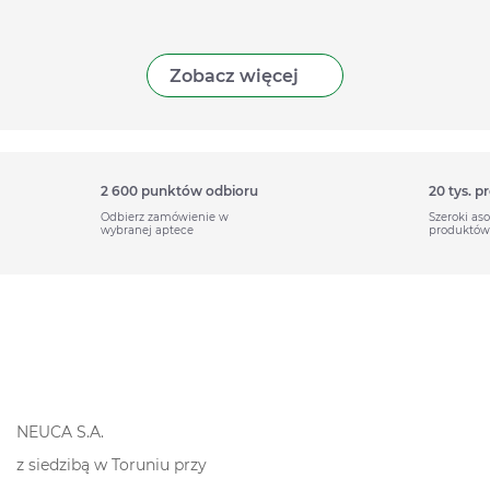
Zobacz więcej
2 600 punktów odbioru
20 tys. 
Odbierz zamówienie w
Szeroki as
wybranej aptece
produktów
NEUCA S.A.
z siedzibą w Toruniu przy