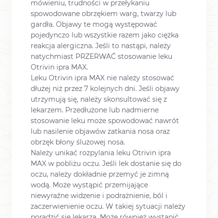
mówieniu, trudności w przełykaniu
spowodowane obrzękiem warg, twarzy lub
gardła. Objawy te mogą występować
pojedynczo lub wszystkie razem jako ciężka
reakcja alergiczna. Jeśli to nastąpi, należy
natychmiast PRZERWAĆ stosowanie leku
Otrivin ipra MAX.
Leku Otrivin ipra MAX nie należy stosować
dłużej niż przez 7 kolejnych dni. Jeśli objawy
utrzymują się, należy skonsultować się z
lekarzem. Przedłużone lub nadmierne
stosowanie leku może spowodować nawrót
lub nasilenie objawów zatkania nosa oraz
obrzęk błony śluzowej nosa.
Należy unikać rozpylania leku Otrivin ipra
MAX w pobliżu oczu. Jeśli lek dostanie się do
oczu, należy dokładnie przemyć je zimną
wodą. Może wystąpić przemijające
niewyraźne widzenie i podrażnienie, ból i
zaczerwienienie oczu. W takiej sytuacji należy
poradzić się lekarza. Może również wystąpić