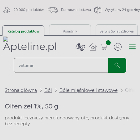
20 000 produktów
Darmowa dostawa
Wysyłka w 24 godziny
Katalog produktów
Poradnik
Serwis Świat Zdrowia
sztuk
Strona główna
Ból
Bóle mięśniowe i stawowe
Olfen ż
Olfen żel 1%, 50 g
produkt leczniczy nierefundowany otc, produkt dostępny
bez recepty