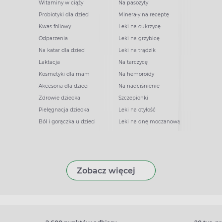
Witaminy w ciąży
Na pasożyty
Probiotyki dla dzieci
Minerały na receptę
Kwas foliowy
Leki na cukrzycę
Odparzenia
Leki na grzybicę
Na katar dla dzieci
Leki na trądzik
Laktacja
Na tarczycę
Kosmetyki dla mam
Na hemoroidy
Akcesoria dla dzieci
Na nadciśnienie
Zdrowie dziecka
Szczepionki
Pielęgnacja dziecka
Leki na otyłość
Ból i gorączka u dzieci
Leki na dnę moczanową
Zobacz więcej