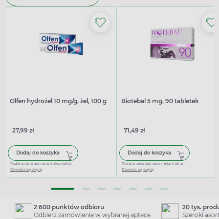
Olfen hydrożel 10 mg/g, żel, 100 g
Biotebal 5 mg, 90 tabletek
27,99 zł
71,49 zł
Dodaj do koszyka
Dodaj do koszyka
Podana cena jest ceną maksymalną
Podana cena jest ceną maksymalną
Dowiedz się więcej
Dowiedz się więcej
2 600 punktów odbioru
20 tys. pro
Odbierz zamówienie w wybranej aptece
Szeroki aso