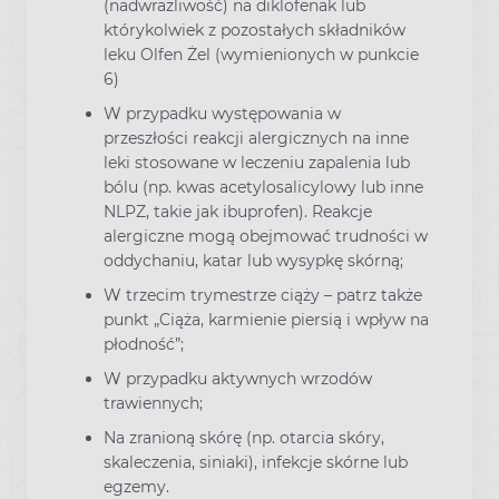
(nadwrażliwość) na diklofenak lub
którykolwiek z pozostałych składników
leku Olfen Żel (wymienionych w punkcie
6)
W przypadku występowania w
przeszłości reakcji alergicznych na inne
leki stosowane w leczeniu zapalenia lub
bólu (np. kwas acetylosalicylowy lub inne
NLPZ, takie jak ibuprofen). Reakcje
alergiczne mogą obejmować trudności w
oddychaniu, katar lub wysypkę skórną;
W trzecim trymestrze ciąży – patrz także
punkt „Ciąża, karmienie piersią i wpływ na
płodność”;
W przypadku aktywnych wrzodów
trawiennych;
Na zranioną skórę (np. otarcia skóry,
skaleczenia, siniaki), infekcje skórne lub
egzemy.