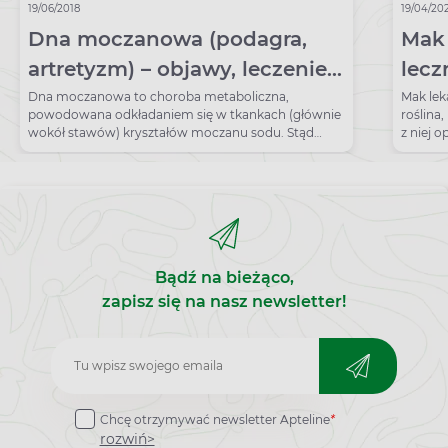
19/06/2018
19/04/20
Dna moczanowa (podagra,
Mak 
artretyzm) – objawy, leczenie.
lecz
Jaka dieta przy dnie
zast
Dna moczanowa to choroba metaboliczna,
Mak lek
powodowana odkładaniem się w tkankach (głównie
roślina
moczanowej?
wokół stawów) kryształów moczanu sodu. Stąd
z niej 
bolesne stany zapalne.
kontrow
przeciw
Ponadto
wiele c
przeciw
na wiel
Bądź na bieżąco,
zapisz się na nasz newsletter!
Zapisz
do
Chcę otrzymywać newsletter Apteline
*
newslettera
rozwiń>