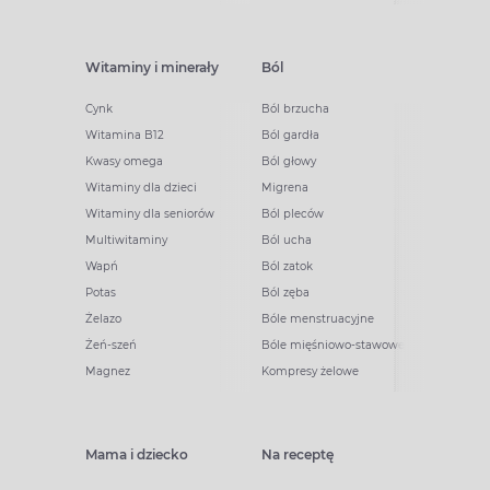
Witaminy i minerały
Ból
Cynk
Ból brzucha
Witamina B12
Ból gardła
Kwasy omega
Ból głowy
Witaminy dla dzieci
Migrena
Witaminy dla seniorów
Ból pleców
Multiwitaminy
Ból ucha
Wapń
Ból zatok
Potas
Ból zęba
Żelazo
Bóle menstruacyjne
Żeń-szeń
Bóle mięśniowo-stawowe
Magnez
Kompresy żelowe
Mama i dziecko
Na receptę