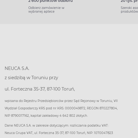
2 600 punktów odbioru
20 tys. 
Odbierz zamówienie w
Szeroki as
wybranej aptece
produktów
NEUCA S.A.
z siedzibą w Toruniu przy
ul. Forteczna 35-37, 87-100 Toruń,
wpisana do Rejestru Przedsiębiorców przez Sąd Rejonowy w Toruniu, VII
Wydział Gospodarczy KRS pod nr KRS: 0000049872, REGON 870227804,
NIP 8790017162, kapitał zakładowy 4 642 802 złotych.
Dane NEUCA S.A. w zakresie dotyczącym: rozliczania podatku VAT:
Neuca Grupa VAT, ul. Forteczna 35-37, 87-100 Toruń, NIP: 1070047823