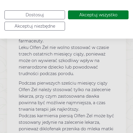
Ciąża i karmienie piersią
W ciąży i w okresie karmienia piersią lub gdy
Dostosuj
Akceptuj wszystko
istnieje podejrzenie, że kobieta jest w ciąży
Akceptuj niezbędne
lub gdy planuje ciążę, przed zastosowaniem
tego leku należy poradzić się lekarza lub
farmaceuty.
Leku Olfen Żel nie wolno stosować w czasie
trzech ostatnich miesięcy ciąży, ponieważ
może on wywierać szkodliwy wpływ na
nienarodzone dziecko lub powodować
trudności podczas porodu.
Podczas pierwszych sześciu miesięcy ciąży
Olfen Żel należy stosować tylko na zalecenie
lekarza, przy czym zastosowana dawka
powinna być możliwie najmniejsza, a czas
trwania terapii jak najkrótszy.
Podczas karmienia piersią Olfen Żel może być
stosowany jedynie na zalecenie lekarza,
ponieważ diklofenak przenika do mleka matki