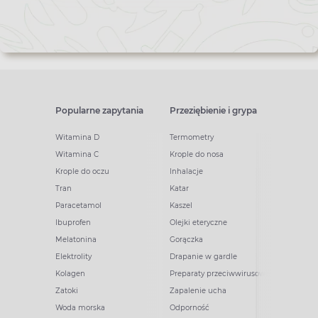
Popularne zapytania
Przeziębienie i grypa
Witamina D
Termometry
Witamina C
Krople do nosa
Krople do oczu
Inhalacje
Tran
Katar
Paracetamol
Kaszel
Ibuprofen
Olejki eteryczne
Melatonina
Gorączka
Elektrolity
Drapanie w gardle
Kolagen
Preparaty przeciwwirusowe
Zatoki
Zapalenie ucha
Woda morska
Odporność