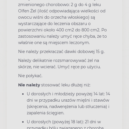
zmienionego chorobowo: 2 g do 4 g leku
Olfen Żel (ilość odpowiadająca wielkości od
owocu wiśni do orzecha włoskiego) są
wystarczające do leczenia obszaru o
powierzchni około 400 cm2 do 800 cm2. Po
zastosowaniu należy umyć ręce chyba, że to
właśnie one są miejscem leczonym.
Nie należy przekraczać dawki dobowej 15 g.
Należy delikatnie rozsmarowywać żel na
skórze, nie wcierać. Umyć ręce po użyciu.
Nie połykać.
Nie należy
stosować leku dłużej niż:
U dorosłych i młodzieży powyżej 14 lat: 14
dni w przypadku urazów mięśni i stawów
(skręcenia, nadwerężenia lub stłuczenia) i
zapalenia ścięgien.
U dorosłych (powyżej 18 lat): 21 dni w
przypadku bólu związanego z chorobą