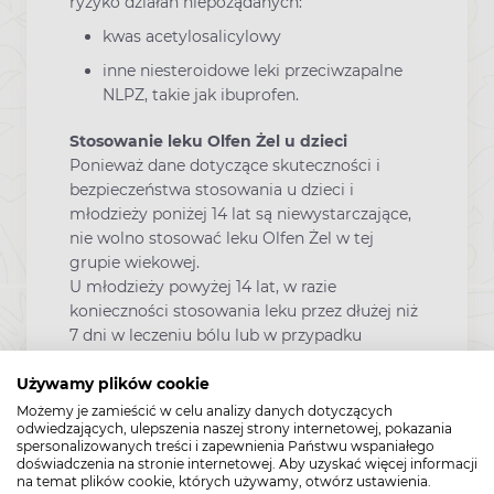
ryzyko działań niepożądanych:
kwas acetylosalicylowy
inne niesteroidowe leki przeciwzapalne
NLPZ, takie jak ibuprofen.
Stosowanie leku Olfen Żel u dzieci
Ponieważ dane dotyczące skuteczności i
bezpieczeństwa stosowania u dzieci i
młodzieży poniżej 14 lat są niewystarczające,
nie wolno stosować leku Olfen Żel w tej
grupie wiekowej.
U młodzieży powyżej 14 lat, w razie
konieczności stosowania leku przez dłużej niż
7 dni w leczeniu bólu lub w przypadku
pogorszenia się objawów, pacjent powinien
skontaktować się z lekarzem.
Używamy plików cookie
Możemy je zamieścić w celu analizy danych dotyczących
Ciąża i karmienie piersią i wpływ na
odwiedzających, ulepszenia naszej strony internetowej, pokazania
płodność
spersonalizowanych treści i zapewnienia Państwu wspaniałego
doświadczenia na stronie internetowej. Aby uzyskać więcej informacji
Przed zastosowaniem jakiegokolwiek leku
na temat plików cookie, których używamy, otwórz ustawienia.
należy poradzić się lekarza lub farmaceuty.