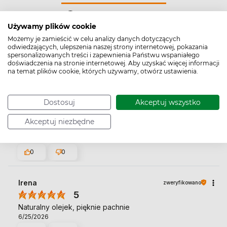
Pytania i odpowiedzi (0)
Używamy plików cookie
Możemy je zamieścić w celu analizy danych dotyczących
odwiedzających, ulepszenia naszej strony internetowej, pokazania
Wyczyść
Szukaj
spersonalizowanych treści i zapewnienia Państwu wspaniałego
doświadczenia na stronie internetowej. Aby uzyskać więcej informacji
na temat plików cookie, których używamy, otwórz ustawienia.
Dostosuj
Akceptuj wszystko
Paulina
zweryfikowano
5
Akceptuj niezbędne
Super, dostawa następnego dnia.
8/1/2026
0
0
Irena
zweryfikowano
5
Naturalny olejek, pięknie pachnie
6/25/2026