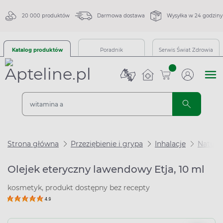
20 000 produktów
Darmowa dostawa
Wysyłka w 24 godziny
Katalog produktów
Poradnik
Serwis Świat Zdrowia
sztuk
Strona główna
Przeziębienie i grypa
Inhalacje
Natural
Olejek eteryczny lawendowy Etja, 10 ml
kosmetyk, produkt dostępny bez recepty
4.9