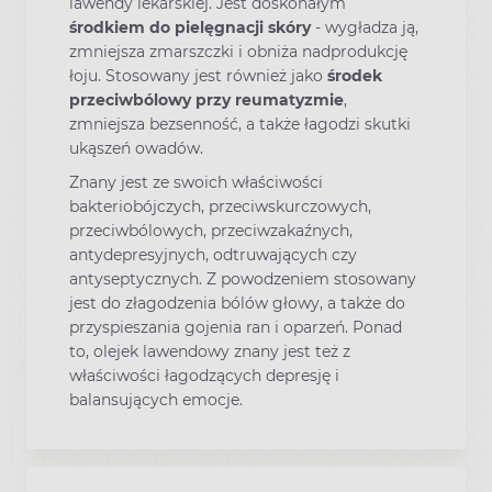
lawendy lekarskiej. Jest doskonałym
środkiem do pielęgnacji skóry
- wygładza ją,
zmniejsza zmarszczki i obniża nadprodukcję
łoju. Stosowany jest również jako
środek
przeciwbólowy przy reumatyzmie
,
zmniejsza bezsenność, a także łagodzi skutki
ukąszeń owadów.
Znany jest ze swoich właściwości
bakteriobójczych, przeciwskurczowych,
przeciwbólowych, przeciwzakaźnych,
antydepresyjnych, odtruwających czy
antyseptycznych. Z powodzeniem stosowany
jest do złagodzenia bólów głowy, a także do
przyspieszania gojenia ran i oparzeń. Ponad
to, olejek lawendowy znany jest też z
właściwości łagodzących depresję i
balansujących emocje.