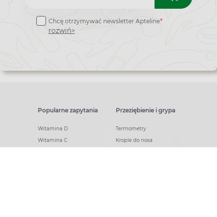
do
Chcę otrzymywać newsletter Apteline
*
newslettera
rozwiń>
Popularne zapytania
Przeziębienie i grypa
Witamina D
Termometry
Witamina C
Krople do nosa
Krople do oczu
Inhalacje
Tran
Katar
Paracetamol
Kaszel
Ibuprofen
Olejki eteryczne
Melatonina
Gorączka
Elektrolity
Drapanie w gardle