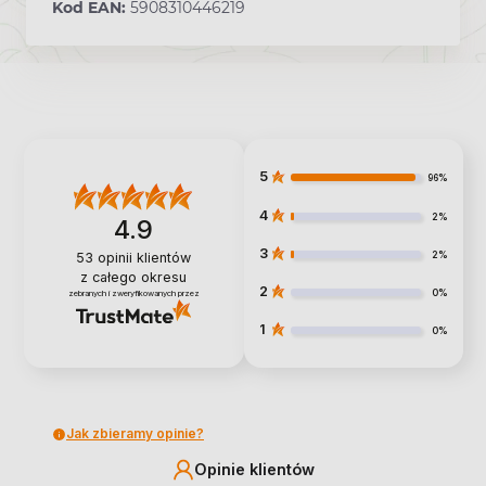
Kod EAN:
5908310446219
5
96%
4
2%
4.9
3
2%
53
opinii klientów
z całego okresu
2
0%
zebranych i zweryfikowanych przez
1
0%
Jak zbieramy opinie?
Opinie klientów