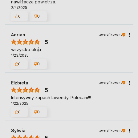
nawilżacza powietrza.
2/4/2025
0
0
Adrian
zweryfikowano
5
wszystko ok👍️
1/23/2025
0
0
Elżbieta
zweryfikowano
5
Intensywny zapach lawendy. Polecam!!!
1/22/2025
0
0
Sylwia
zweryfikowano
5