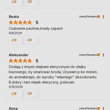
0
0
Beata
zweryfikowano
5
Cudownie pachnie,trwaly zapach
6/6/2026
0
0
Aleksander
zweryfikowano
5
Dodaję z innymi olejkami eterycznymi do olejku
bazowego, by smarować brodę. Używam p-ko molom,
do aromaterapii, do wyrobu "własnego" dezodorantu.
B.dobry i tani olejek eteryczny, polecam.
5/15/2026
0
0
Anna
zweryfikowano