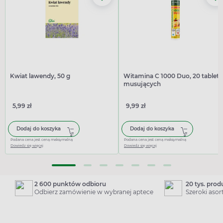
Kwiat lawendy, 50 g
Witamina C 1000 Duo, 20 tablet
musujących
5,99 zł
9,99 zł
Dodaj do koszyka
Dodaj do koszyka
Podana cena jest ceną maksymalną
Podana cena jest ceną maksymalną
Dowiedz się więcej
Dowiedz się więcej
2 600 punktów odbioru
20 tys. pro
Odbierz zamówienie w wybranej aptece
Szeroki aso