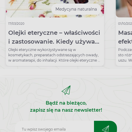
Medycyna naturalna
17/03/2020
01/10/20
Olejki eteryczne – właściwości
Masa
i zastosowanie. Kiedy używać
efek
olejku lawendowego, a kiedy
mas
Olejki eteryczne wykorzystywane są w
Podcza
kosmetykach, preparatach odstraszających owady,
sto róż
melisowego?
w aromaterapii, do inhalacji. Które olejki eteryczne są
uszu. W
najzdrowsze?
ma popr
warstw 
podskór
Bądź na bieżąco,
zapisz się na nasz newsletter!
Zapisz