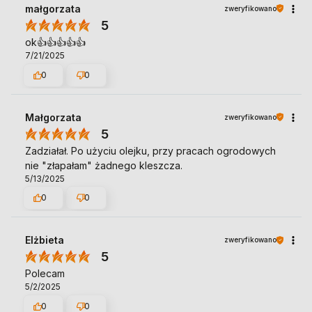
małgorzata
zweryfikowano
5
ok👍️👍️👍️👍️👍️
7/21/2025
0
0
Małgorzata
zweryfikowano
5
Zadziałał. Po użyciu olejku, przy pracach ogrodowych
nie "złapałam" żadnego kleszcza.
5/13/2025
0
0
Elżbieta
zweryfikowano
5
Polecam
5/2/2025
0
0