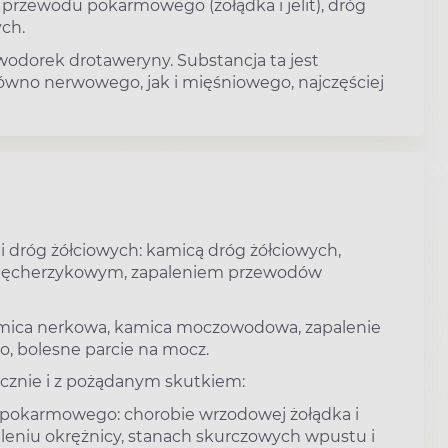
e przewodu pokarmowego (żołądka i jelit), dróg
ch.
wodorek drotaweryny. Substancja ta jest
ówno nerwowego, jak i mięśniowego, najczęściej
 dróg żółciowych: kamicą dróg żółciowych,
opęcherzykowym, zapaleniem przewodów
amica nerkowa, kamica moczowodowa, zapalenie
, bolesne parcie na mocz.
cznie i z pożądanym skutkiem:
pokarmowego: chorobie wrzodowej żołądka i
paleniu okrężnicy, stanach skurczowych wpustu i