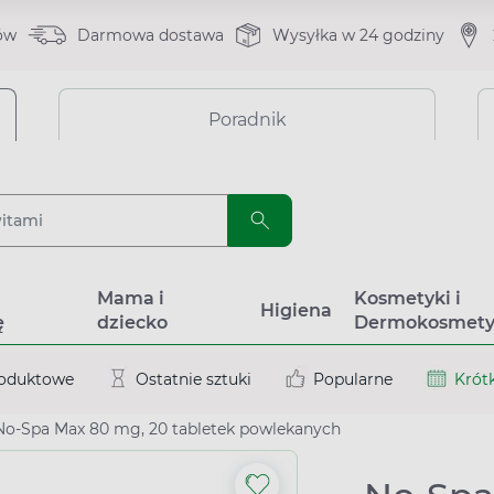
ów
Darmowa dostawa
Wysyłka w 24 godziny
Poradnik
a
Mama i
Kosmetyki i
Higiena
ę
dziecko
Dermokosmety
roduktowe
Ostatnie sztuki
Popularne
Krótk
No-Spa Max 80 mg, 20 tabletek powlekanych