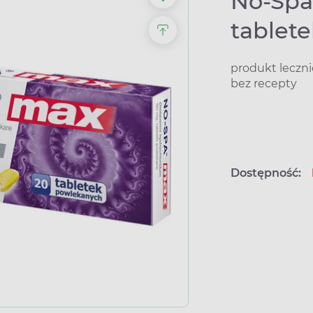
No-Spa
tablet
produkt leczn
bez recepty
Dostępność: