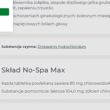
odźwiernika żołądka, zespole drażliwego jelita gru
jelit, zapaleniu trzustki;
w schorzeniach ginekologicznych: bolesnym miesi
w napięciowych bólach głowy.
Substancja czynna:
Drotaverini hydrochloridum
Skład No-Spa Max
Każda tabletka powlekana zawiera 80 mg chlorowodork
Substancje pomocnicze: laktoza 104,0 mg; żółcień chin