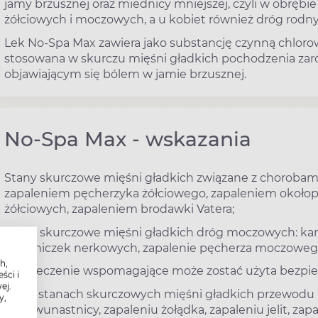
jamy brzusznej oraz miednicy mniejszej, czyli w obrębi
żółciowych i moczowych, a u kobiet również dróg rodny
Lek No-Spa Max zawiera jako substancję czynną chloro
stosowana w skurczu mięśni gładkich pochodzenia zar
objawiającym się bólem w jamie brzusznej.
No-Spa Max - wskazania
Stany skurczowe mięśni gładkich związane z chorobami
zapaleniem pęcherzyka żółciowego, zapaleniem okoł
żółciowych, zapaleniem brodawki Vatera;
Stany skurczowe mięśni gładkich dróg moczowych: k
miedniczek nerkowych, zapalenie pęcherza moczowego
h,
Jako leczenie wspomagające może zostać użyta bezpie
ści i
ej.
w stanach skurczowych mięśni gładkich przewodu 
y,
dwunastnicy, zapaleniu żołądka, zapaleniu jelit, za