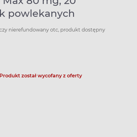
 Max 80 mg, 20
ek powlekanych
iczy nierefundowany otc, produkt dostępny
Produkt został wycofany z oferty