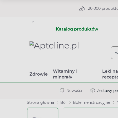
20 000 produkt
Katalog produktów
Witaminy i
Leki n
Zdrowie
minerały
recept
Nowości
Zestawy p
Strona główna
Ból
Bóle menstruacyjne