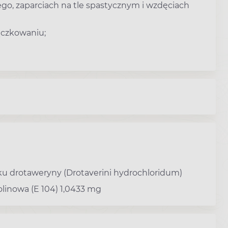
bego, zaparciach na tle spastycznym i wzdęciach
ączkowaniu;
u drotaweryny (Drotaverini hydrochloridum)
olinowa (E 104) 1,0433 mg