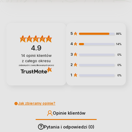
5
86%
4
14%
4.9
3
0%
14
opinii klientów
z całego okresu
2
0%
zebranych i zweryfikowanych przez
1
0%
Jak zbieramy opinie?
Opinie klientów
Pytania i odpowiedzi (0)