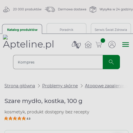
20 000 produktów
Darmowa dostawa
Wysyłka w 24 godziny
Katalog produktów
Poradnik
Serwis Świat Zdrowia
sztuk
Strona główna
Problemy skórne
Atopowe zapalenie skó
Szare mydło, kostka, 100 g
kosmetyk, produkt dostępny bez recepty
4.9