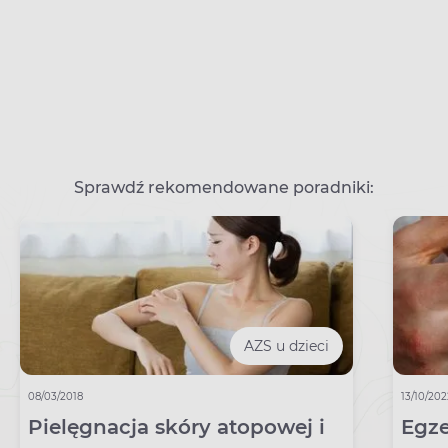
Sprawdź rekomendowane poradniki:
AZS u dzieci
08/03/2018
13/10/20
Pielęgnacja skóry atopowej i
Egze