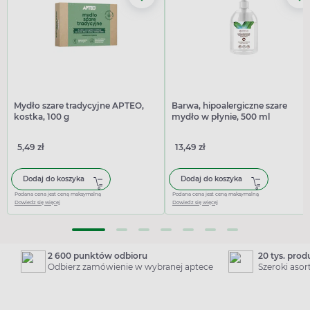
Mydło szare tradycyjne APTEO,
Barwa, hipoalergiczne szare
kostka, 100 g
mydło w płynie, 500 ml
5,49 zł
13,49 zł
Dodaj do koszyka
Dodaj do koszyka
Podana cena jest ceną maksymalną
Podana cena jest ceną maksymalną
Dowiedz się więcej
Dowiedz się więcej
2 600 punktów odbioru
20 tys. pro
Odbierz zamówienie w wybranej aptece
Szeroki aso