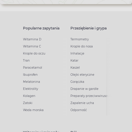
Popularne zapytania
Przeziębienie i grypa
Witamina D
Termometry
Witamina C
Krople do nosa
Krople do oczu
Inhalacje
Tran
Katar
Paracetamol
Kaszel
Ibuprofen
Olejki eteryczne
Melatonina
Gorączka
Elektrolity
Drapanie w gardle
Kolagen
Preparaty przeciwwirusowe
Zatoki
Zapalenie ucha
Woda morska
Odporność