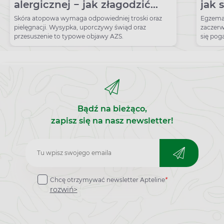
alergicznej − jak złagodzić
jak 
uciążliwe objawy?
Skóra atopowa wymaga odpowiedniej troski oraz
Egzema 
pielęgnacji. Wysypka, uporczywy świąd oraz
zaczerw
przesuszenie to typowe objawy AZS.
się pog
twarzy,
Bądź na bieżąco,
zapisz się na nasz newsletter!
Zapisz
do
Chcę otrzymywać newsletter Apteline
*
newslettera
rozwiń>