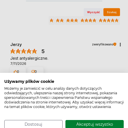
Wyczyść
Szukaj
Jerzy
zweryfikowano
5
Jest antyalergiczne.
7/11/2026
0
0
Używamy plików cookie
Możemy je zamieścić w celu analizy danych dotyczących
Hanna
zweryfikowano
odwiedzających, ulepszenia naszej strony internetowej, pokazania
5
spersonalizowanych treści i zapewnienia Państwu wspaniałego
doświadczenia na stronie internetowej. Aby uzyskać więcej informacji
Bardzo dobre mydło. Jestem alergikiem i ono bardzo mi
na temat plików cookie, których używamy, otwórz ustawienia.
służy. Mydło pieni się aż do końca, czego nie można
powiedzieć o niektórych innych.👍️
5/27/2026
Dostosuj
Akceptuj wszystko
0
0