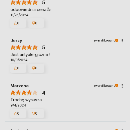
5
odpowiednia cena👍️
11/25/2024
0
0
Jerzy
zweryfikowano
5
Jest antyalergiczne !
10/9/2024
0
0
Marzena
zweryfikowano
4
Trochę wysusza
9/4/2024
0
0