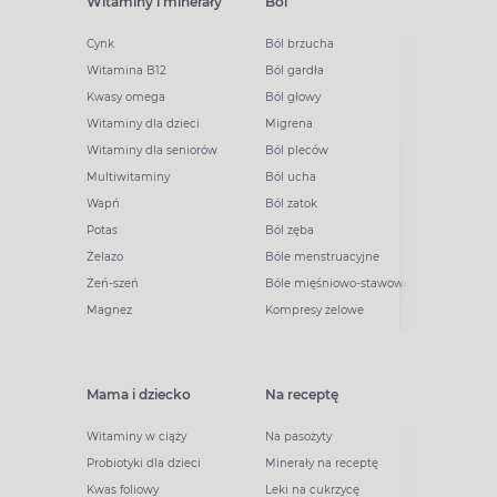
Witaminy i minerały
Ból
Cynk
Ból brzucha
Witamina B12
Ból gardła
Kwasy omega
Ból głowy
Witaminy dla dzieci
Migrena
Witaminy dla seniorów
Ból pleców
Multiwitaminy
Ból ucha
Wapń
Ból zatok
Potas
Ból zęba
Żelazo
Bóle menstruacyjne
Żeń-szeń
Bóle mięśniowo-stawowe
Magnez
Kompresy żelowe
Mama i dziecko
Na receptę
Witaminy w ciąży
Na pasożyty
Probiotyki dla dzieci
Minerały na receptę
Kwas foliowy
Leki na cukrzycę