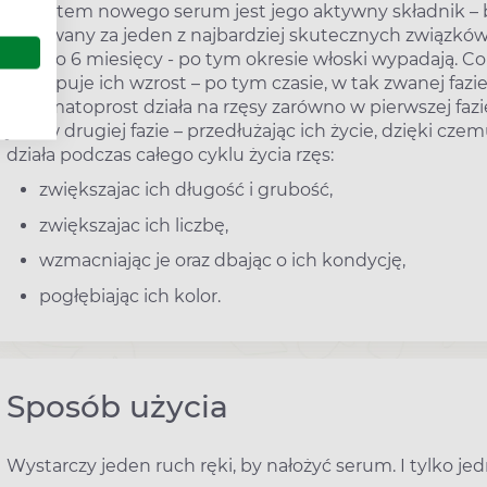
Sekretem nowego serum jest jego aktywny składnik – b
uznawany za jeden z najbardziej skutecznych związków, 
to 3 do 6 miesięcy - po tym okresie włoski wypadają. Co
następuje ich wzrost – po tym czasie, w tak zwanej fazie
że bimatoprost działa na rzęsy zarówno w pierwszej fazie
jak i w drugiej fazie – przedłużając ich życie, dzięki c
działa podczas całego cyklu życia rzęs:
zwiększajac ich długość i grubość,
zwiększajac ich liczbę,
wzmacniając je oraz dbając o ich kondycję,
pogłębiając ich kolor.
Sposób użycia
Wystarczy jeden ruch ręki, by nałożyć serum. I tylko je