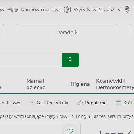
ów
Darmowa dostawa
Wysyłka w 24 godziny
Poradnik
a
Mama i
Kosmetyki i
Higiena
ę
dziecko
Dermokosmety
roduktowe
Ostatnie sztuki
Popularne
Krótk
paraty wzmacniające rzęsy i brwi
Long 4 Lashes, serum przysp