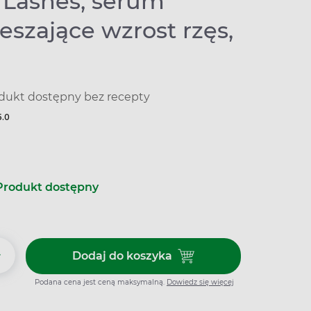
 Lashes, serum
eszające wzrost rzęs,
dukt dostępny bez recepty
5.0
Produkt dostępny
+
Dodaj do koszyka
Dodaj do koszyka Long 4 Lashes
Podana cena jest ceną maksymalną.
Dowiedz się więcej