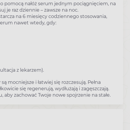
jego pomocą nałóż serum jednym pociągnięciem, na
suj je raz dziennie – zawsze na noc.
 starcza na 6 miesięcy codziennego stosowania,
 serum nawet wtedy, gdy:
ltacja z lekarzem).
ą mocniejsze i łatwiej się rozczesują. Pełna
łkowicie się regenerują, wydłużają i zagęszczają.
u, aby zachować Twoje nowe spojrzenie na stałe.