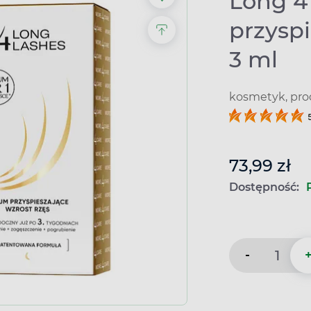
Long 4
przyspi
3 ml
kosmetyk, pro
73,99 zł
Dostępność:
-