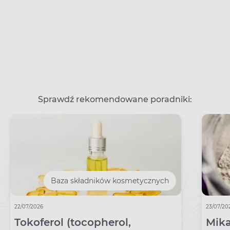
Sprawdź rekomendowane poradniki:
Baza składników kosmetycznych
22/07/2026
23/07/20
Tokoferol (tocopherol,
Mika