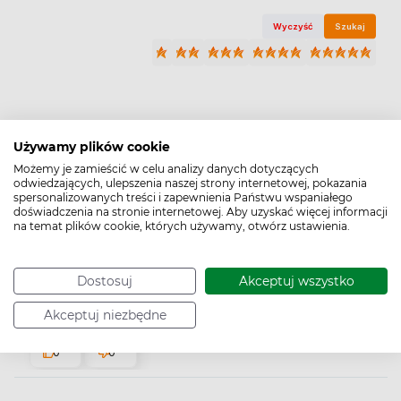
Wyczyść
Szukaj
Elżbieta
zweryfikowano
Używamy plików cookie
5
Możemy je zamieścić w celu analizy danych dotyczących
Ocena klienta:
Doskonale
odwiedzających, ulepszenia naszej strony internetowej, pokazania
6/30/2026
spersonalizowanych treści i zapewnienia Państwu wspaniałego
doświadczenia na stronie internetowej. Aby uzyskać więcej informacji
0
0
na temat plików cookie, których używamy, otwórz ustawienia.
Leszek
zweryfikowano
Dostosuj
Akceptuj wszystko
5
Ocena klienta:
Doskonale
Akceptuj niezbędne
10/21/2025
0
0