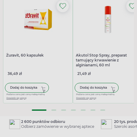
Żuravit, 60 kapsułek
Akutol Stop Spray, preparat
tamujący krwawienie z
alginianami, 60 ml
36,49 zł
21,49 zł
Dodaj do koszyka
Dodaj do koszyka
Podana cena jest ceną maksymalną
Podana cena jest ceną maksymalną
Dowiedz się więcej
Dowiedz się więcej
2 600 punktów odbioru
20 tys. pro
Odbierz zamówienie w wybranej aptece
Szeroki aso