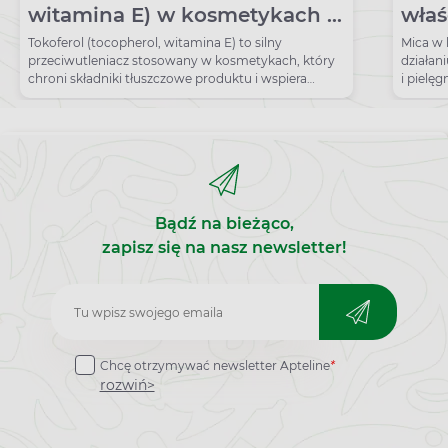
witamina E) w kosmetykach –
właś
właściwości i zastosowanie
min
Tokoferol (tocopherol, witamina E) to silny
Mica w 
przeciwutleniacz stosowany w kosmetykach, który
działan
chroni składniki tłuszczowe produktu i wspiera
i pielę
ochronę naskórka.
na skór
Bądź na bieżąco,
zapisz się na nasz newsletter!
Zapisz
do
Chcę otrzymywać newsletter Apteline
*
newslettera
rozwiń>