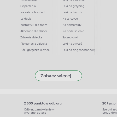
Odparzenia
Leki na grzybicę
Na katar dla dzieci
Leki na trądzik
Laktacja
Na tarczycę
Kosmetyki dla mam
Na hemoroidy
Akcesoria dla dzieci
Na nadciśnienie
Zdrowie dziecka
Szczepionki
Pielęgnacja dziecka
Leki na otyłość
Ból i gorączka u dzieci
Leki na dnę moczanową
Zobacz więcej
2 600 punktów odbioru
20 tys. 
Odbierz zamówienie w
Szeroki as
wybranej aptece
produktów