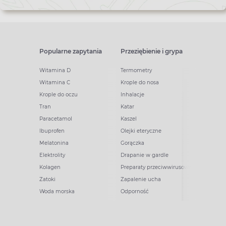
Popularne zapytania
Przeziębienie i grypa
Witamina D
Termometry
Witamina C
Krople do nosa
Krople do oczu
Inhalacje
Tran
Katar
Paracetamol
Kaszel
Ibuprofen
Olejki eteryczne
Melatonina
Gorączka
Elektrolity
Drapanie w gardle
Kolagen
Preparaty przeciwwirusowe
Zatoki
Zapalenie ucha
Woda morska
Odporność