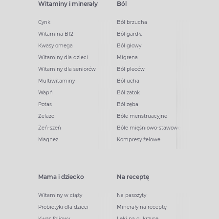
Witaminy i minerały
Ból
Cynk
Ból brzucha
Witamina B12
Ból gardła
Kwasy omega
Ból głowy
Witaminy dla dzieci
Migrena
Witaminy dla seniorów
Ból pleców
Multiwitaminy
Ból ucha
Wapń
Ból zatok
Potas
Ból zęba
Żelazo
Bóle menstruacyjne
Żeń-szeń
Bóle mięśniowo-stawowe
Magnez
Kompresy żelowe
Mama i dziecko
Na receptę
Witaminy w ciąży
Na pasożyty
Probiotyki dla dzieci
Minerały na receptę
Kwas foliowy
Leki na cukrzycę