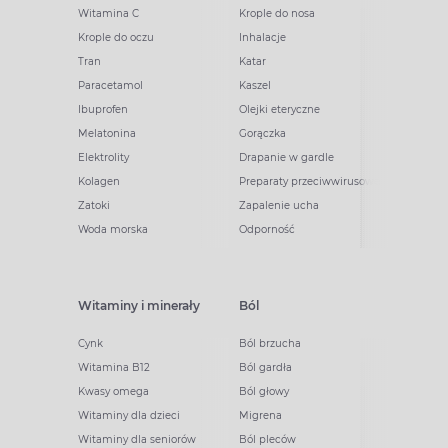
Witamina C
Krople do nosa
Krople do oczu
Inhalacje
Tran
Katar
Paracetamol
Kaszel
Ibuprofen
Olejki eteryczne
Melatonina
Gorączka
Elektrolity
Drapanie w gardle
Kolagen
Preparaty przeciwwirusowe
Zatoki
Zapalenie ucha
Woda morska
Odporność
Witaminy i minerały
Ból
Cynk
Ból brzucha
Witamina B12
Ból gardła
Kwasy omega
Ból głowy
Witaminy dla dzieci
Migrena
Witaminy dla seniorów
Ból pleców