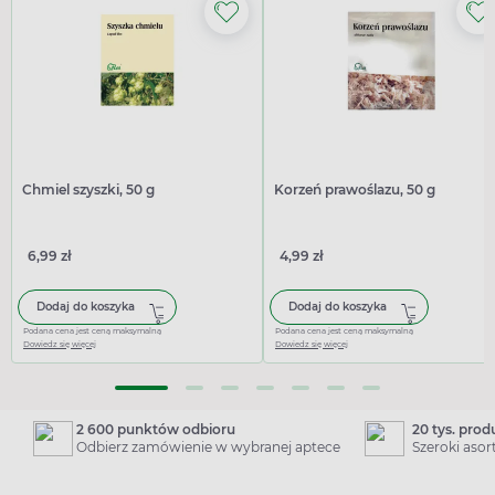
Chmiel szyszki, 50 g
Korzeń prawoślazu, 50 g
6,99 zł
4,99 zł
Dodaj do koszyka
Dodaj do koszyka
Podana cena jest ceną maksymalną
Podana cena jest ceną maksymalną
Dowiedz się więcej
Dowiedz się więcej
2 600 punktów odbioru
20 tys. pro
Odbierz zamówienie w wybranej aptece
Szeroki aso