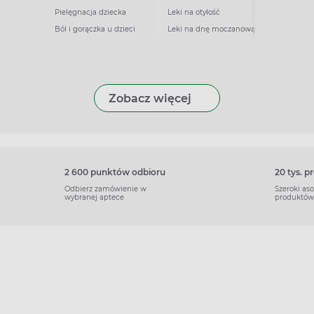
Pielęgnacja dziecka
Leki na otyłość
Ból i gorączka u dzieci
Leki na dnę moczanową
Zobacz więcej
2 600 punktów odbioru
20 tys. 
Odbierz zamówienie w
Szeroki as
wybranej aptece
produktów