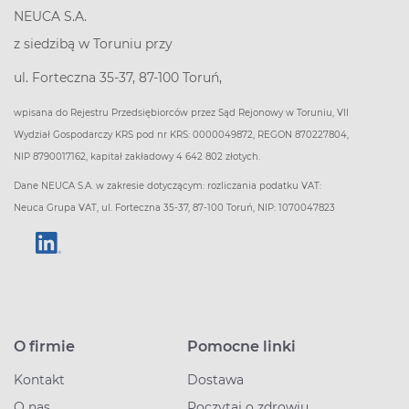
NEUCA S.A.
z siedzibą w Toruniu przy
ul. Forteczna 35-37, 87-100 Toruń,
wpisana do Rejestru Przedsiębiorców przez Sąd Rejonowy w Toruniu, VII
Wydział Gospodarczy KRS pod nr KRS: 0000049872, REGON 870227804,
NIP 8790017162, kapitał zakładowy 4 642 802 złotych.
Dane NEUCA S.A. w zakresie dotyczącym: rozliczania podatku VAT:
Neuca Grupa VAT, ul. Forteczna 35-37, 87-100 Toruń, NIP: 1070047823
O firmie
Pomocne linki
Kontakt
Dostawa
O nas
Poczytaj o zdrowiu