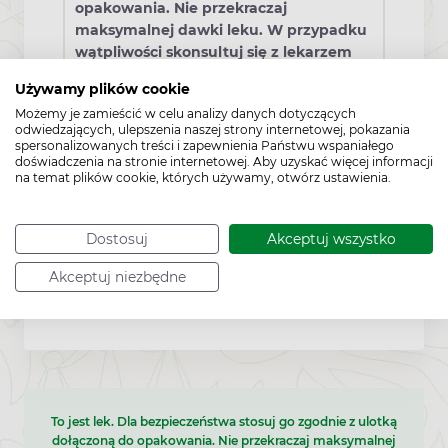
opakowania. Nie przekraczaj
maksymalnej dawki leku. W przypadku
wątpliwości skonsultuj się z lekarzem
lub farmaceutą.
Używamy plików cookie
Możemy je zamieścić w celu analizy danych dotyczących
odwiedzających, ulepszenia naszej strony internetowej, pokazania
Działania niepożądane
spersonalizowanych treści i zapewnienia Państwu wspaniałego
doświadczenia na stronie internetowej. Aby uzyskać więcej informacji
na temat plików cookie, których używamy, otwórz ustawienia.
Sporadycznie dolegliwości ze strony
przewodu pokarmowego.
Dostosuj
Akceptuj wszystko
W przypadku wystąpienia innych
objawów niepożądanych należy
Akceptuj niezbędne
poinformować o nich lekarza.
To jest lek. Dla bezpieczeństwa stosuj go zgodnie z ulotką
dołączoną do opakowania. Nie przekraczaj maksymalnej