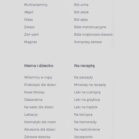
Multiwitaminy
Ból ucha
Wapń
Ból zatok
Potas
Ból zęba
Żelazo
Bóle menstruacyjne
Żeń-szeń
Bóle mięśniowo-stawowe
Magnez
Kompresy żelowe
Mama i dziecko
Na receptę
Witaminy w ciąży
Na pasożyty
Probiotyki dla dzieci
Minerały na receptę
Kwas foliowy
Leki na cukrzycę
Odparzenia
Leki na grzybicę
Na katar dla dzieci
Leki na trądzik
Laktacja
Na tarczycę
Kosmetyki dla mam
Na hemoroidy
Akcesoria dla dzieci
Na nadciśnienie
Zdrowie dziecka
Szczepionki