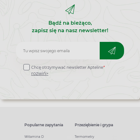
działania. Roślina największe zastosowanie znajduje
w leczeniu chorób przemiany materii. „Zioło
czyszczące krew” wykorzystywane jest w leczeniu
dny moczanowej, choroby reumatycznej i trądziku.
Bądź na bieżąco,
Poznaj właściwości lecznicze, działanie i
zastosowanie perzu właściwego.
zapisz się na nasz newsletter!
Zapisz
do
Chcę otrzymywać newsletter Apteline
*
newslettera
rozwiń>
Popularne zapytania
Przeziębienie i grypa
Witamina D
Termometry