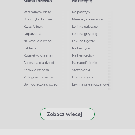
Mama i dziecko
Na receptę
Witaminy w ciąży
Na pasożyty
Probiotyki dla dzieci
Minerały na receptę
Kwas foliowy
Leki na cukrzycę
Odparzenia
Leki na grzybicę
Na katar dla dzieci
Leki na trądzik
Laktacja
Na tarczycę
Kosmetyki dla mam
Na hemoroidy
Akcesoria dla dzieci
Na nadciśnienie
Zdrowie dziecka
Szczepionki
Pielęgnacja dziecka
Leki na otyłość
Ból i gorączka u dzieci
Leki na dnę moczanową
Zobacz więcej