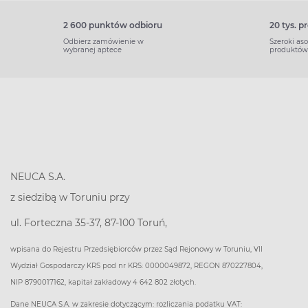
2 600 punktów odbioru
20 tys. 
Odbierz zamówienie w
Szeroki as
wybranej aptece
produktów
NEUCA S.A.
z siedzibą w Toruniu przy
ul. Forteczna 35-37, 87-100 Toruń,
wpisana do Rejestru Przedsiębiorców przez Sąd Rejonowy w Toruniu, VII
Wydział Gospodarczy KRS pod nr KRS: 0000049872, REGON 870227804,
NIP 8790017162, kapitał zakładowy 4 642 802 złotych.
Dane NEUCA S.A. w zakresie dotyczącym: rozliczania podatku VAT: