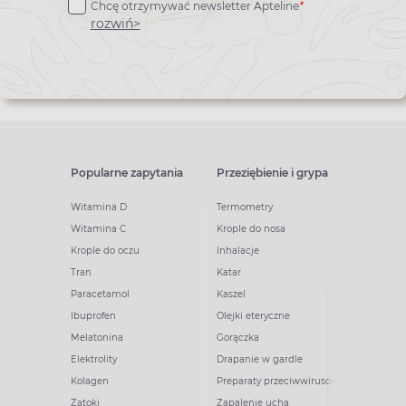
Chcę otrzymywać newsletter Apteline
*
newslettera
rozwiń>
Popularne zapytania
Przeziębienie i grypa
Witamina D
Termometry
Witamina C
Krople do nosa
Krople do oczu
Inhalacje
Tran
Katar
Paracetamol
Kaszel
Ibuprofen
Olejki eteryczne
Melatonina
Gorączka
Elektrolity
Drapanie w gardle
Kolagen
Preparaty przeciwwirusowe
Zatoki
Zapalenie ucha