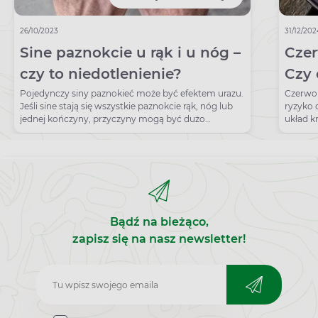
26/10/2023
31/12/20
Sine paznokcie u rąk i u nóg –
Czer
czy to niedotlenienie?
Czy 
zdr
Pojedynczy siny paznokieć może być efektem urazu.
Czerwon
Jeśli sine stają się wszystkie paznokcie rąk, nóg lub
ryzyko 
jednej kończyny, przyczyny mogą być dużo
układ k
groźniejsze.
Bądź na bieżąco,
zapisz się na nasz newsletter!
Zapisz
do