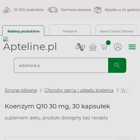
20 000 produktów
Darmowa dostawa
Wysyłka w 24 godziny
Katalog produktów
Poradnik
Serwis Świat Zdrowia
sztuk
Strona główna
Choroby serca i układu krążenia
Wzmocni
Koenzym Q10 30 mg, 30 kapsułek
suplement diety, produkt dostępny bez recepty