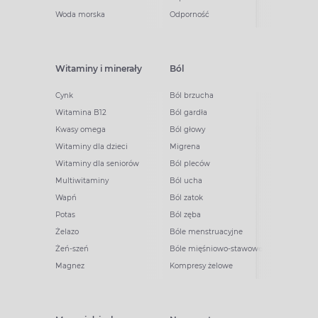
Woda morska
Odporność
Witaminy i minerały
Ból
Cynk
Ból brzucha
Witamina B12
Ból gardła
Kwasy omega
Ból głowy
Witaminy dla dzieci
Migrena
Witaminy dla seniorów
Ból pleców
Multiwitaminy
Ból ucha
Wapń
Ból zatok
Potas
Ból zęba
Żelazo
Bóle menstruacyjne
Żeń-szeń
Bóle mięśniowo-stawowe
Magnez
Kompresy żelowe