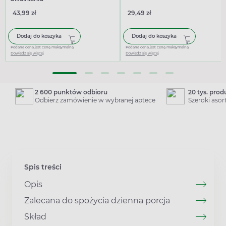
43,99 zł
29,49 zł
Dodaj do koszyka
Dodaj do koszyka
Podana cena jest ceną maksymalną
Podana cena jest ceną maksymalną
Dowiedz się więcej
Dowiedz się więcej
2 600 punktów odbioru
20 tys. pro
Odbierz zamówienie w wybranej aptece
Szeroki aso
Spis treści
Opis
Zalecana do spożycia dzienna porcja
Skład