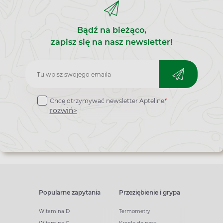
schorzeniach wątroby i dróg żółciowych.
Bądź na bieżąco,
zapisz się na nasz newsletter!
Zapisz
do
Chcę otrzymywać newsletter Apteline
*
newslettera
rozwiń>
Popularne zapytania
Przeziębienie i grypa
Witamina D
Termometry