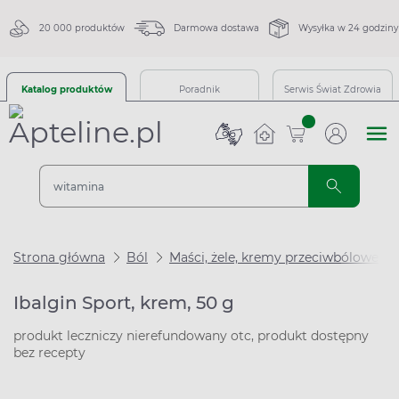
20 000 produktów
Darmowa dostawa
Wysyłka w 24 godziny
Katalog produktów
Poradnik
Serwis Świat Zdrowia
sztuk
Strona główna
Ból
Maści, żele, kremy przeciwbólowe
Ibalgin Sport, krem, 50 g
produkt leczniczy nierefundowany otc, produkt dostępny
bez recepty