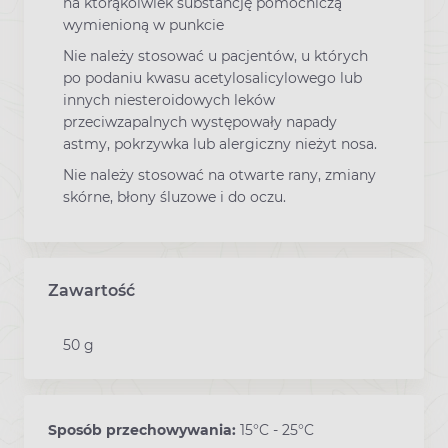
na którąkolwiek substancję pomocniczą
wymienioną w punkcie
Nie należy stosować u pacjentów, u których
po podaniu kwasu acetylosalicylowego lub
innych niesteroidowych leków
przeciwzapalnych występowały napady
astmy, pokrzywka lub alergiczny nieżyt nosa.
Nie należy stosować na otwarte rany, zmiany
skórne, błony śluzowe i do oczu.
Zawartość
50 g
Sposób przechowywania:
15°C - 25°C