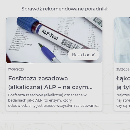
Sprawdź rekomendowane poradniki:
Baza badań
17/06/2023
31/12/20
Fosfataza zasadowa
Łąko
(alkaliczna) ALP – na czym
ją t
polega badanie? Normy,
rozp
Fosfataza zasadowa (alkaliczna) oznaczana w
Najczęś
badaniach jako ALP, to enzym, który
najłatwi
wskazania, przygotowanie
łąko
odpowiedzialny jest przede wszystkim za usuwanie
czy są n
pirofosforanów, czyli związków hamujących
prawidłowy wzrost kości. Oznaczanie ALP jest
pomocne w diagnostyce chorób kości, w tym
również nowotworów, a także niektórych