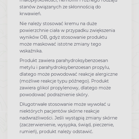
małopłytkowości, hemofilii i różnego rodzaju
stanów związanych ze skłonnością do
krwawień.
Nie należy stosować kremu na duże
powierzchnie ciała w przypadku zwiększenia
wyników OB, gdyż stosowanie produktu
może maskować istotne zmiany tego
wskaźnika.
Produkt zawiera parahydroksybenzoesan
metylu i parahydroksybenzoesan propylu,
dlatego może powodować reakcje alergiczne
(możliwe reakcje typu późnego). Produkt
zawiera glikol propylenowy, dlatego może
powodować podrażnienie skóry.
Długotrwałe stosowanie może wywołać u
niektórych pacjentów skórne reakcje
nadwrażliwości. Jeśli wystąpią zmiany skórne
(zaczerwienienie, wysypka, świąd, pieczenie,
rumień), produkt należy odstawić.