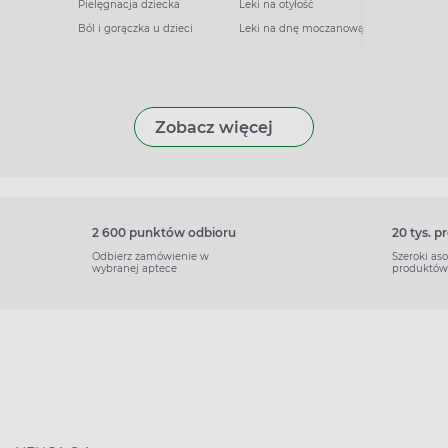
Pielęgnacja dziecka
Leki na otyłość
Ból i gorączka u dzieci
Leki na dnę moczanową
Zobacz więcej
2 600 punktów odbioru
20 tys. 
Odbierz zamówienie w
Szeroki as
wybranej aptece
produktów