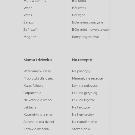
Multiwitaminy
Ból ucha
Wapń
Ból zatok
Potas
Ból zęba
Żelazo
Bóle menstruacyjne
Żeń-szeń
Bóle mięśniowo-stawowe
Magnez
Kompresy żelowe
Mama i dziecko
Na receptę
Witaminy w ciąży
Na pasożyty
Probiotyki dla dzieci
Minerały na receptę
Kwas foliowy
Leki na cukrzycę
Odparzenia
Leki na grzybicę
Na katar dla dzieci
Leki na trądzik
Laktacja
Na tarczycę
Kosmetyki dla mam
Na hemoroidy
Akcesoria dla dzieci
Na nadciśnienie
Zdrowie dziecka
Szczepionki