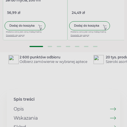
żel do mycia, 200 ml
56,99 zł
24,49 zł
Dodaj do koszyka
Dodaj do koszyka
Podana cena jest ceną maksymalną
Podana cena jest ceną maksymalną
Dowiedz się więcej
Dowiedz się więcej
2 600 punktów odbioru
20 tys. pro
Odbierz zamówienie w wybranej aptece
Szeroki aso
Spis treści
Opis
Wskazania