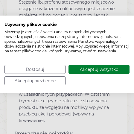
Stężenie ibuprofenu stosowanego miejscowo
osiągane w krążeniu układowym jest znacznie
mniejsze niż po podaniu doustnym, jednak
pacjenci z chorobami nerek, zaburzeniami
Używamy plików cookie
żołądka i jelit powinni poradzić się lekarza
Możemy je zamieścić w celu analizy danych dotyczących
przed zastosowaniem produktu.
odwiedzających, ulepszenia naszej strony internetowej, pokazania
spersonalizowanych treści i zapewnienia Państwu wspaniałego
Po każdorazowym zastosowaniu produktu
doświadczenia na stronie internetowej. Aby uzyskać więcej informacji
leczniczego należy umyć ręce.
na temat plików cookie, których używamy, otwórz ustawienia.
Ciąża i laktacja
Dostosuj
Akceptuj wszystko
W okresie ciąży lub laktacji produkt może być
Akceptuj niezbędne
stosowany tylko przez krótki czas, wyłącznie
w uzasadnionych przypadkach. W ostatnim
trymestrze ciąży nie zaleca się stosowania
produktu ze względu na możliwy wpływ na
przebieg akcji porodowej (wpływ na
krwawienie).
Prowadzenie pojazdów