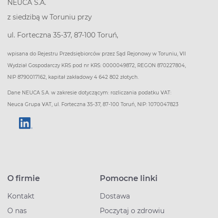
NEUCA S.A.
z siedzibą w Toruniu przy
ul. Forteczna 35-37, 87-100 Toruń,
wpisana do Rejestru Przedsiębiorców przez Sąd Rejonowy w Toruniu, VII
Wydział Gospodarczy KRS pod nr KRS: 0000049872, REGON 870227804,
NIP 8790017162, kapitał zakładowy 4 642 802 złotych.
Dane NEUCA S.A. w zakresie dotyczącym: rozliczania podatku VAT:
Neuca Grupa VAT, ul. Forteczna 35-37, 87-100 Toruń, NIP: 1070047823
O firmie
Pomocne linki
Kontakt
Dostawa
O nas
Poczytaj o zdrowiu