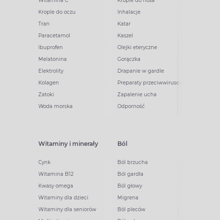
Witamina C
Krople do nosa
Krople do oczu
Inhalacje
Tran
Katar
Paracetamol
Kaszel
Ibuprofen
Olejki eteryczne
Melatonina
Gorączka
Elektrolity
Drapanie w gardle
Kolagen
Preparaty przeciwwirusowe
Zatoki
Zapalenie ucha
Woda morska
Odporność
Witaminy i minerały
Ból
Cynk
Ból brzucha
Witamina B12
Ból gardła
Kwasy omega
Ból głowy
Witaminy dla dzieci
Migrena
Witaminy dla seniorów
Ból pleców