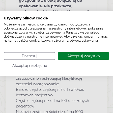
go zgodnie z ulotką dołączoną do
opakowania. Nie przekraczaj
maksymalnej dawki leku. W przypadku
wątpliwości skonsultuj się z lekarzem
Używamy plików cookie
lub farmaceutą.
Możemy je zamieścić w celu analizy danych dotyczących
odwiedzających, ulepszenia naszej strony internetowej, pokazania
spersonalizowanych treści i zapewnienia Państwu wspaniałego
doświadczenia na stronie internetowej. Aby uzyskać więcej informacji
Działania niepożądane
na temat plików cookie, których używamy, otwórz ustawienia.
Jak każdy lek, lek ten może powodować
Dostosuj
Akceptuj wszystko
działania niepożądane, chociaż nie u każdego
one wystąpią.
Akceptuj niezbędne
Do oceny działań niepożądanych
zastosowano następującą klasyfikację
częstości występowania:
Bardzo często: częściej niż u 1 na 10-ciu
leczonych pacjentów
Często: częściej niż u 1 na 100-u leczonych
pacjentów
Niezbyt często: częściej niż u 1 na 1000