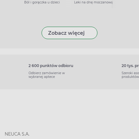
Ból i gorączka u dzieci
Leki na dnę moczanową
Zobacz więcej
2 600 punktów odbioru
20 tys. 
Odbierz zamówienie w
Szeroki as
wybranej aptece
produktów
NEUCA S.A.