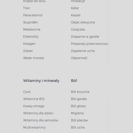
Krople do oczu
Inhalacje
Tran
Katar
Paracetamol
Kaszel
Ibuprofen
Olejki eteryczne
Melatonina
Gorączka
Elektrolity
Drapanie w gardle
Kolagen
Preparaty przeciwwirusowe
Zatoki
Zapalenie ucha
Woda morska
Odporność
Witaminy i minerały
Ból
Cynk
Ból brzucha
Witamina B12
Ból gardła
Kwasy omega
Ból głowy
Witaminy dla dzieci
Migrena
Witaminy dla seniorów
Ból pleców
Multiwitaminy
Ból ucha