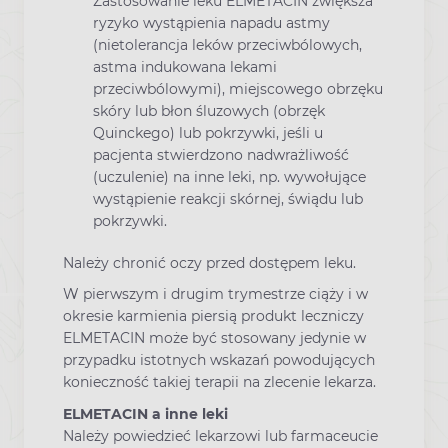
Zastosowanie leku ELMETACIN zwiększa
ryzyko wystąpienia napadu astmy
(nietolerancja leków przeciwbólowych,
astma indukowana lekami
przeciwbólowymi), miejscowego obrzęku
skóry lub błon śluzowych (obrzęk
Quinckego) lub pokrzywki, jeśli u
pacjenta stwierdzono nadwrażliwość
(uczulenie) na inne leki, np. wywołujące
wystąpienie reakcji skórnej, świądu lub
pokrzywki.
Należy chronić oczy przed dostępem leku.
W pierwszym i drugim trymestrze ciąży i w
okresie karmienia piersią produkt leczniczy
ELMETACIN może być stosowany jedynie w
przypadku istotnych wskazań powodujących
konieczność takiej terapii na zlecenie lekarza.
ELMETACIN a inne leki
Należy powiedzieć lekarzowi lub farmaceucie