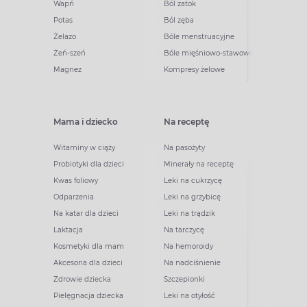
Wapń
Ból zatok
Potas
Ból zęba
Żelazo
Bóle menstruacyjne
Żeń-szeń
Bóle mięśniowo-stawowe
Magnez
Kompresy żelowe
Mama i dziecko
Na receptę
Witaminy w ciąży
Na pasożyty
Probiotyki dla dzieci
Minerały na receptę
Kwas foliowy
Leki na cukrzycę
Odparzenia
Leki na grzybicę
Na katar dla dzieci
Leki na trądzik
Laktacja
Na tarczycę
Kosmetyki dla mam
Na hemoroidy
Akcesoria dla dzieci
Na nadciśnienie
Zdrowie dziecka
Szczepionki
Pielęgnacja dziecka
Leki na otyłość