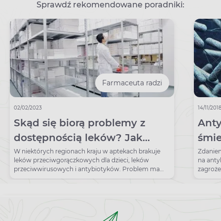
Sprawdź rekomendowane poradniki:
Farmaceuta radzi
02/02/2023
14/11/201
Skąd się biorą problemy z
Anty
dostępnością leków? Jak
śmie
sobie radzić, kiedy naszego
W niektórych regionach kraju w aptekach brakuje
Zdaniem
leków przeciwgorączkowych dla dzieci, leków
na anty
leku nie ma w aptece?
przeciwwirusowych i antybiotyków. Problem ma
zagrożeń
cały świat.