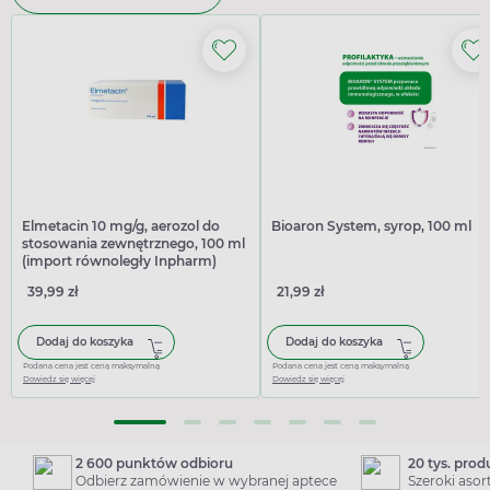
Elmetacin 10 mg/g, aerozol do
Bioaron System, syrop, 100 ml
stosowania zewnętrznego, 100 ml
(import równoległy Inpharm)
39,99 zł
21,99 zł
Dodaj do koszyka
Dodaj do koszyka
Podana cena jest ceną maksymalną
Podana cena jest ceną maksymalną
Dowiedz się więcej
Dowiedz się więcej
2 600 punktów odbioru
20 tys. pro
Odbierz zamówienie w wybranej aptece
Szeroki aso