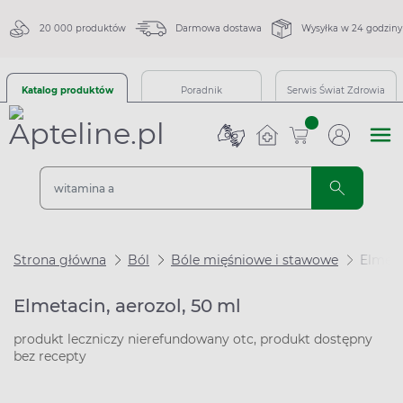
20 000 produktów
Darmowa dostawa
Wysyłka w 24 godziny
Katalog produktów
Poradnik
Serwis Świat Zdrowia
sztuk
Strona główna
Ból
Bóle mięśniowe i stawowe
Elmeta
Elmetacin, aerozol, 50 ml
produkt leczniczy nierefundowany otc, produkt dostępny
bez recepty