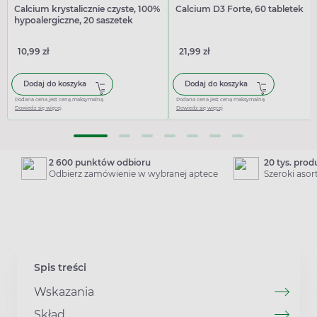
Calcium krystalicznie czyste, 100%
Calcium D3 Forte, 60 tabletek
hypoalergiczne, 20 saszetek
10,99 zł
21,99 zł
Dodaj do koszyka
Dodaj do koszyka
Podana cena jest ceną maksymalną
Podana cena jest ceną maksymalną
Dowiedz się więcej
Dowiedz się więcej
2 600 punktów odbioru
20 tys. pro
Odbierz zamówienie w wybranej aptece
Szeroki aso
Spis treści
Wskazania
Skład