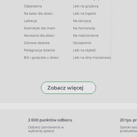
Odparzenia
Leki na grzybicę
Na katar dla dzieci
Leki na trądzik
Laktacja
Na tarczycę
Kosmetyki dla mam
Na hemoroidy
Akcesoria dla dzieci
Na nadciśnienie
Zdrowie dziecka
Szczepionki
Pielęgnacja dziecka
Leki na otyłość
Ból i gorączka u dzieci
Leki na dnę moczanową
Zobacz więcej
2 600 punktów odbioru
20 tys. 
Odbierz zamówienie w
Szeroki as
wybranej aptece
produktów