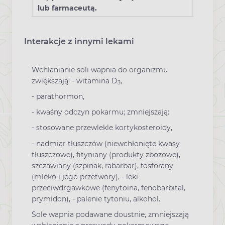
lub farmaceutą.
Interakcje z innymi lekami
Wchłanianie soli wapnia do organizmu
zwiększają: - witamina D
,
3
-
parathormon,
-
kwaśny odczyn pokarmu; zmniejszają:
-
stosowane przewlekle kortykosteroidy,
-
nadmiar tłuszczów (niewchłonięte kwasy
tłuszczowe), fityniany (produkty zbożowe),
szczawiany (szpinak, rabarbar), fosforany
(mleko i jego przetwory), - leki
przeciwdrgawkowe (fenytoina, fenobarbital,
prymidon), - palenie tytoniu, alkohol.
Sole wapnia podawane doustnie, zmniejszają