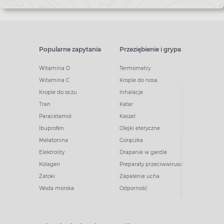
Popularne zapytania
Przeziębienie i grypa
Witamina D
Termometry
Witamina C
Krople do nosa
Krople do oczu
Inhalacje
Tran
Katar
Paracetamol
Kaszel
Ibuprofen
Olejki eteryczne
Melatonina
Gorączka
Elektrolity
Drapanie w gardle
Kolagen
Preparaty przeciwwirusowe
Zatoki
Zapalenie ucha
Woda morska
Odporność