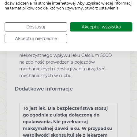
doświadczenia na stronie internetowej. Aby uzyskać więcej informacji
kobiecego, dlatego należy zachować
na temat plików cookie, których używamy, otwórz ustawienia.
ostrożność podczas stosowania u kobiet
karmiących piersią.
Dostosuj
Akceptuj wszystko
Prowadzenie pojazdów
Akceptuj niezbędne
Dotychczas nie zaobserwowano
niekorzystnego wpływu leku Calcium 500D
na zdolność prowadzenia pojazdów
mechanicznych i obsługiwania urządzeń
mechanicznych w ruchu.
Dodatkowe informacje
To jest lek. Dla bezpieczeństwa stosuj
go zgodnie z ulotką dołączoną do
opakowania. Nie przekraczaj
maksymalnej dawki leku. W przypadku
wątpliwości skonsultuj się z lekarzem