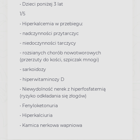
•
Dzieci poniżej 3 lat
1/5
•
Hiperkalcemia w przebiegu:
-
nadczynności przytarczyc
-
niedoczynności tarczycy
-
rozsianych chorób nowotworowych
(przerzuty do kości, szpiczak mnogi)
-
sarkoidozy
-
hiperwitaminozy D
•
Niewydolność nerek z hiperfosfatemią
(ryzyko odkładania się złogów)
•
Fenyloketonuria
•
Hiperkalciuria
•
Kamica nerkowa wapniowa