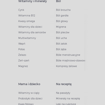
Witaminy i minerały
Ból
Cynk
Ból brzucha
Witamina B12
Ból gardła
Kwasy omega
Ból głowy
Witaminy dla dzieci
Migrena
Witaminy dla seniorów
Ból pleców
Multiwitaminy
Ból ucha
Wapń
Ból zatok
Potas
Ból zęba
Żelazo
Bóle menstruacyjne
Żeń-szeń
Bóle mięśniowo-stawowe
Magnez
Kompresy żelowe
Mama i dziecko
Na receptę
Witaminy w ciąży
Na pasożyty
Probiotyki dla dzieci
Minerały na receptę
Kwas foliowy
Leki na cukrzycę