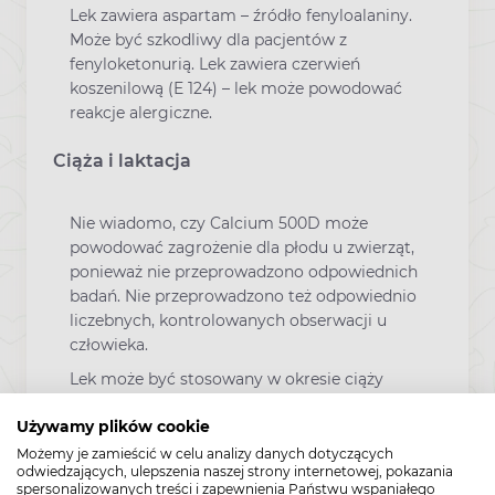
Lek zawiera aspartam – źródło fenyloalaniny.
Może być szkodliwy dla pacjentów z
fenyloketonurią. Lek zawiera czerwień
koszenilową (E 124) – lek może powodować
reakcje alergiczne.
Ciąża i laktacja
Nie wiadomo, czy Calcium 500D może
powodować zagrożenie dla płodu u zwierząt,
ponieważ nie przeprowadzono odpowiednich
badań. Nie przeprowadzono też odpowiednio
liczebnych, kontrolowanych obserwacji u
człowieka.
Lek może być stosowany w okresie ciąży
jedynie w przypadkach, gdy w opinii lekarza
Używamy plików cookie
korzyść dla matki przeważa nad
potencjalnym zagrożeniem dla płodu.
Możemy je zamieścić w celu analizy danych dotyczących
odwiedzających, ulepszenia naszej strony internetowej, pokazania
Witaminy C i D przenikają do mleka
spersonalizowanych treści i zapewnienia Państwu wspaniałego