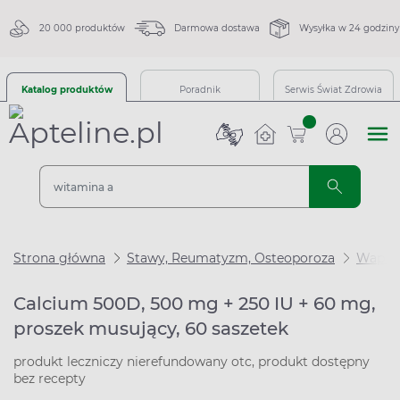
20 000 produktów
Darmowa dostawa
Wysyłka w 24 godziny
Katalog produktów
Poradnik
Serwis Świat Zdrowia
sztuk
Strona główna
Stawy, Reumatyzm, Osteoporoza
Wapń i
Calcium 500D, 500 mg + 250 IU + 60 mg,
proszek musujący, 60 saszetek
produkt leczniczy nierefundowany otc, produkt dostępny
bez recepty