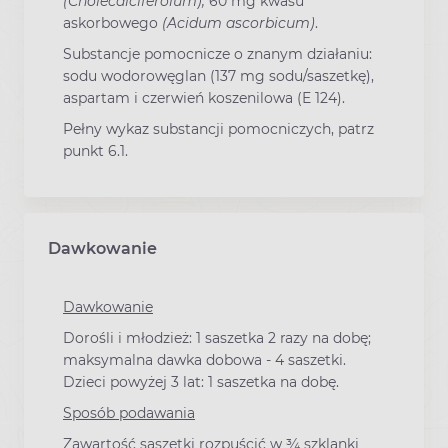
(Cholecalciferolum),
60 mg kwasu
askorbowego
(Acidum ascorbicum)
.
Substancje pomocnicze o znanym działaniu:
sodu wodorowęglan (137 mg sodu/saszetkę),
aspartam i czerwień koszenilowa (E 124).
Pełny wykaz substancji pomocniczych, patrz
punkt 6.1.
Dawkowanie
Dawkowanie
Dorośli i młodzież: 1 saszetka 2 razy na dobę;
maksymalna dawka dobowa - 4 saszetki.
Dzieci powyżej 3 lat: 1 saszetka na dobę.
Sposób podawania
Zawartość saszetki rozpuścić w ¾ szklanki