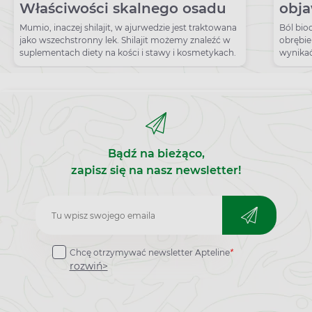
Właściwości skalnego osadu
obja
Mumio, inaczej shilajit, w ajurwedzie jest traktowana
Ból bi
jako wszechstronny lek. Shilajit możemy znaleźć w
obrębie
suplementach diety na kości i stawy i kosmetykach.
wynika
krążenia
Bądź na bieżąco,
zapisz się na nasz newsletter!
Zapisz
do
Chcę otrzymywać newsletter Apteline
*
newslettera
rozwiń>