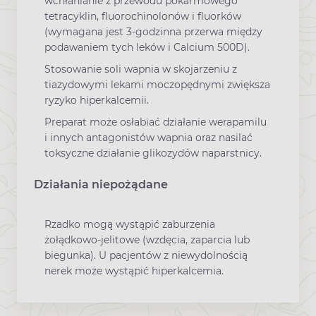
wchłanianie z przewodu pokarmowego
tetracyklin, fluorochinolonów i fluorków
(wymagana jest 3-godzinna przerwa między
podawaniem tych leków i Calcium 500D).
Stosowanie soli wapnia w skojarzeniu z
tiazydowymi lekami moczopędnymi zwiększa
ryzyko hiperkalcemii.
Preparat może osłabiać działanie werapamilu
i innych antagonistów wapnia oraz nasilać
toksyczne działanie glikozydów naparstnicy.
Działania niepożądane
Rzadko mogą wystąpić zaburzenia
żołądkowo-jelitowe (wzdęcia, zaparcia lub
biegunka). U pacjentów z niewydolnością
nerek może wystąpić hiperkalcemia.