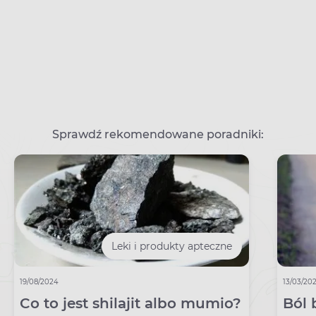
Sprawdź rekomendowane poradniki:
Leki i produkty apteczne
19/08/2024
13/03/20
Co to jest shilajit albo mumio?
Ból 