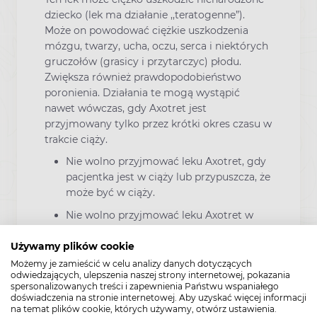
dziecko (lek ma działanie ,,teratogenne”).
Może on powodować ciężkie uszkodzenia
mózgu, twarzy, ucha, oczu, serca i niektórych
gruczołów (grasicy i przytarczyc) płodu.
Zwiększa również prawdopodobieństwo
poronienia. Działania te mogą wystąpić
nawet wówczas, gdy Axotret jest
przyjmowany tylko przez krótki okres czasu w
trakcie ciąży.
Nie wolno przyjmować leku Axotret, gdy
pacjentka jest w ciąży lub przypuszcza, że
może być w ciąży.
Nie wolno przyjmować leku Axotret w
okresie karmienia piersią. Lek
prawdopodobnie przenika do mleka
Używamy plików cookie
kobiecego i może uszkodzić dziecko.
Możemy je zamieścić w celu analizy danych dotyczących
odwiedzających, ulepszenia naszej strony internetowej, pokazania
Nie wolno przyjmować leku Axotret, jeśli
spersonalizowanych treści i zapewnienia Państwu wspaniałego
doświadczenia na stronie internetowej. Aby uzyskać więcej informacji
pacjentka mogłaby zajść w ciążę podczas
na temat plików cookie, których używamy, otwórz ustawienia.
leczenia.