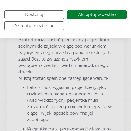
Pacjentce nie wolno zajść w ciążę przez
miesiąc po zakończeniu leczenia
Dostosuj
Akceptuj wszystko
ponieważ lek może być nadal obecny w
Akceptuj niezbędne
organizmie pacjentki.
Axotret może zostać przepisany pacjentkom
zdolnym do zajścia w ciążę pod warunkiem
rygorystycznego przestrzegania określonych
zasad. Jest to związane z ryzykiem
wystąpienia ciężkich wad u nienarodzonego
dziecka.
Muszą zostać spełnione następujące warunki:
Lekarz musi wyjaśnić pacjentce ryzyko
uszkodzenia nienarodzonego dziecka
(wad wrodzonych); pacjentka musi
zrozumieć, dlaczego nie wolno jej zajść w
ciążę i w jaki sposób powinna jej
zapobiegać.
Pacjentka musi porozmawiać z lekarzem