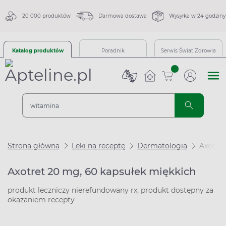
20 000 produktów
Darmowa dostawa
Wysyłka w 24 godziny
Katalog produktów
Poradnik
Serwis Świat Zdrowia
sztuk
Strona główna
Leki na receptę
Dermatologia
Axotret
Axotret 20 mg, 60 kapsułek miękkich
produkt leczniczy nierefundowany rx, produkt dostępny za
okazaniem recepty