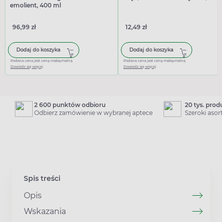
emolient, 400 ml
96,99 zł
12,49 zł
Dodaj do koszyka
Dodaj do koszyka
Podana cena jest ceną maksymalną
Podana cena jest ceną maksymalną
Dowiedz się więcej
Dowiedz się więcej
2 600 punktów odbioru
20 tys. pro
Odbierz zamówienie w wybranej aptece
Szeroki aso
Spis treści
Opis
Wskazania