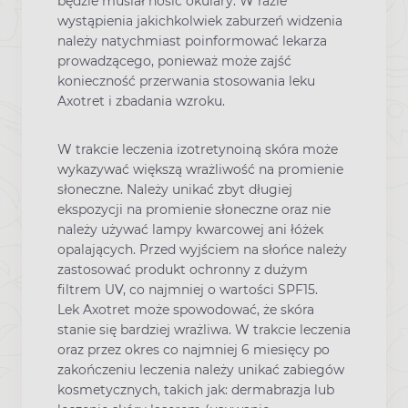
będzie musiał nosić okulary. W razie
wystąpienia jakichkolwiek zaburzeń widzenia
należy natychmiast poinformować lekarza
prowadzącego, ponieważ może zajść
konieczność przerwania stosowania leku
Axotret i zbadania wzroku.
W trakcie leczenia izotretynoiną skóra może
wykazywać większą wrażliwość na promienie
słoneczne. Należy unikać zbyt długiej
ekspozycji na promienie słoneczne oraz nie
należy używać lampy kwarcowej ani łóżek
opalających. Przed wyjściem na słońce należy
zastosować produkt ochronny z dużym
filtrem UV, co najmniej o wartości SPF15.
Lek Axotret może spowodować, że skóra
stanie się bardziej wrażliwa. W trakcie leczenia
oraz przez okres co najmniej 6 miesięcy po
zakończeniu leczenia należy unikać zabiegów
kosmetycznych, takich jak: dermabrazja lub