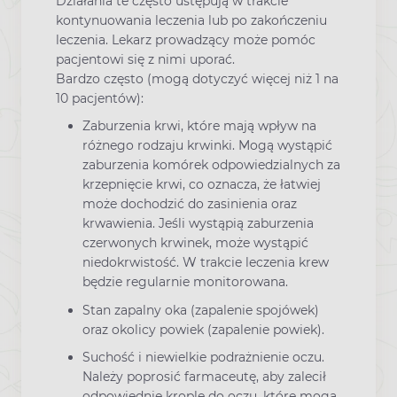
Działania te często ustępują w trakcie
kontynuowania leczenia lub po zakończeniu
leczenia. Lekarz prowadzący może pomóc
pacjentowi się z nimi uporać.
Bardzo często (mogą dotyczyć więcej niż 1 na
10 pacjentów):
Zaburzenia krwi, które mają wpływ na
różnego rodzaju krwinki. Mogą wystąpić
zaburzenia komórek odpowiedzialnych za
krzepnięcie krwi, co oznacza, że łatwiej
może dochodzić do zasinienia oraz
krwawienia. Jeśli wystąpią zaburzenia
czerwonych krwinek, może wystąpić
niedokrwistość. W trakcie leczenia krew
będzie regularnie monitorowana.
Stan zapalny oka (zapalenie spojówek)
oraz okolicy powiek (zapalenie powiek).
Suchość i niewielkie podrażnienie oczu.
Należy poprosić farmaceutę, aby zalecił
odpowiednie krople do oczu, które mogą