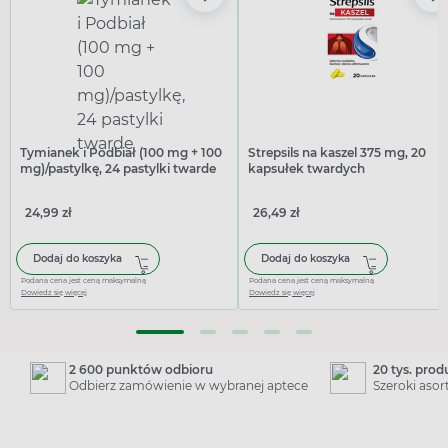
Tymianek i Podbiał (100 mg + 100
Strepsils na kaszel 375 mg, 20
mg)/pastylkę, 24 pastylki twarde
kapsułek twardych
24,99 zł
26,49 zł
Dodaj do koszyka
Dodaj do koszyka
Podana cena jest ceną maksymalną
Podana cena jest ceną maksymalną
Dowiedz się więcej
Dowiedz się więcej
2 600 punktów odbioru
20 tys. pro
Odbierz zamówienie w wybranej aptece
Szeroki aso