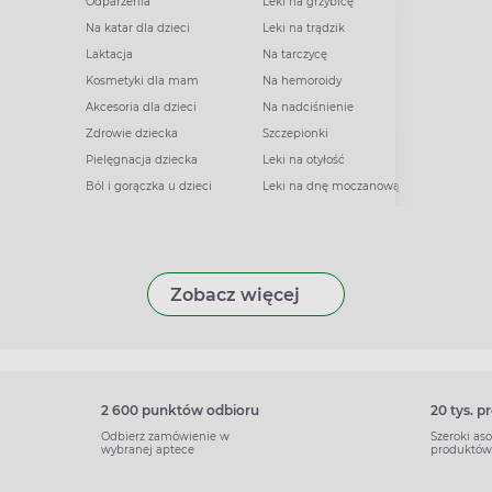
Odparzenia
Leki na grzybicę
Na katar dla dzieci
Leki na trądzik
Laktacja
Na tarczycę
Kosmetyki dla mam
Na hemoroidy
Akcesoria dla dzieci
Na nadciśnienie
Zdrowie dziecka
Szczepionki
Pielęgnacja dziecka
Leki na otyłość
Ból i gorączka u dzieci
Leki na dnę moczanową
Zobacz więcej
2 600 punktów odbioru
20 tys. 
Odbierz zamówienie w
Szeroki as
wybranej aptece
produktów