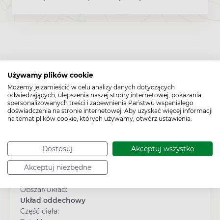
Używamy plików cookie
Możemy je zamieścić w celu analizy danych dotyczących
odwiedzających, ulepszenia naszej strony internetowej, pokazania
spersonalizowanych treści i zapewnienia Państwu wspaniałego
Cechy produktu
doświadczenia na stronie internetowej. Aby uzyskać więcej informacji
na temat plików cookie, których używamy, otwórz ustawienia.
Typ produktu:
Suplement diety
Płeć:
Dostosuj
Akceptuj wszystko
Dowolna
Akceptuj niezbędne
Wiek:
Dorosły
Obszar/Układ:
Układ oddechowy
Część ciała: