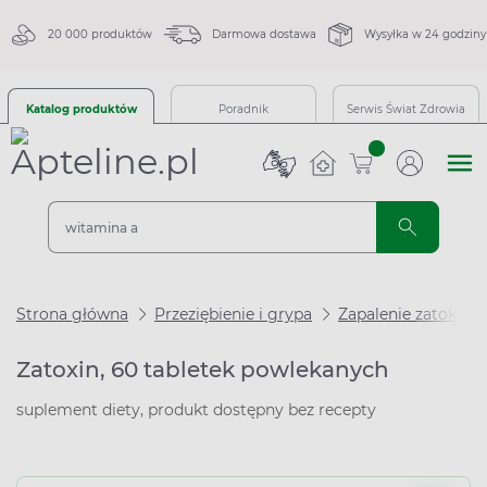
20 000 produktów
Darmowa dostawa
Wysyłka w 24 godziny
Katalog produktów
Poradnik
Serwis Świat Zdrowia
sztuk
Strona główna
Przeziębienie i grypa
Zapalenie zatok
Zatoxin, 60 tabletek powlekanych
suplement diety, produkt dostępny bez recepty