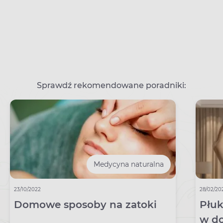
Sprawdź rekomendowane poradniki:
Medycyna naturalna
23/10/2022
28/02/20
Domowe sposoby na zatoki
Płuk
w d