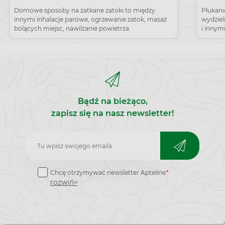
Domowe sposoby na zatkane zatoki to między
Płukani
innymi inhalacje parowe, ogrzewanie zatok, masaż
wydziel
bolących miejsc, nawilżanie powietrza.
i innym
Bądź na bieżąco,
zapisz się na nasz newsletter!
Zapisz
do
Chcę otrzymywać newsletter Apteline
*
newslettera
rozwiń>