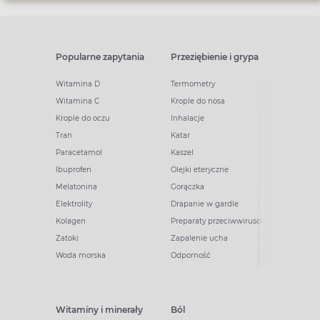
Popularne zapytania
Przeziębienie i grypa
Witamina D
Termometry
Witamina C
Krople do nosa
Krople do oczu
Inhalacje
Tran
Katar
Paracetamol
Kaszel
Ibuprofen
Olejki eteryczne
Melatonina
Gorączka
Elektrolity
Drapanie w gardle
Kolagen
Preparaty przeciwwirusowe
Zatoki
Zapalenie ucha
Woda morska
Odporność
Witaminy i minerały
Ból