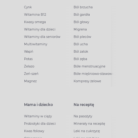
Cynk
Ból brzucha
Witamina B12
Ból gardła
Kwasy omega
Ból głowy
Witaminy dla dzieci
Migrena
Witaminy dla seniorów
Ból pleców
Multiwitaminy
Ból ucha
Wapń
Ból zatok
Potas
Ból zęba
Żelazo
Bóle menstruacyjne
Żeń-szeń
Bóle mięśniowo-stawowe
Magnez
Kompresy żelowe
Mama i dziecko
Na receptę
Witaminy w ciąży
Na pasożyty
Probiotyki dla dzieci
Minerały na receptę
Kwas foliowy
Leki na cukrzycę