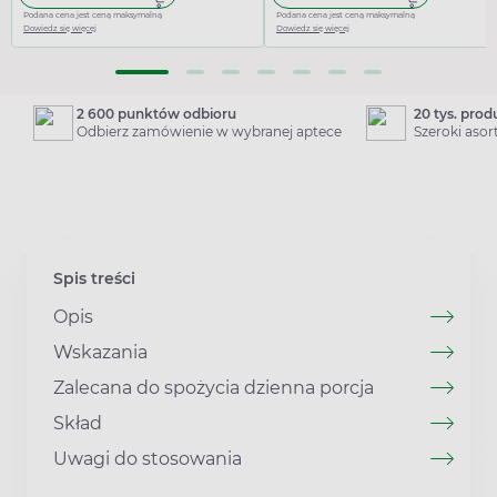
Podana cena jest ceną maksymalną
Podana cena jest ceną maksymalną
Dowiedz się więcej
Dowiedz się więcej
2 600 punktów odbioru
20 tys. pro
Odbierz zamówienie w wybranej aptece
Szeroki aso
Spis treści
Opis
Wskazania
Zalecana do spożycia dzienna porcja
Skład
Uwagi do stosowania