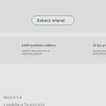
Zobacz więcej
2 600 punktów odbioru
20 tys. 
Odbierz zamówienie w
Szeroki as
wybranej aptece
produktów
NEUCA S.A.
z siedzibą w Toruniu przy