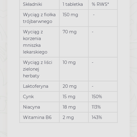
Składniki
1 tabletka
% RWS*
Wyciąg z fiołka
150 mg
-
trójbarwnego
Wyciąg z
70 mg
-
korzenia
mniszka
lekarskiego
Wyciąg z liści
10 mg
-
zielonej
herbaty
Laktoferyna
20 mg
-
Cynk
15 mg
150%
Niacyna
18 mg
113%
Witamina B6
2 mg
143%