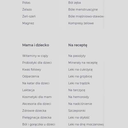
Potas
Ból zęba
Żelazo
Bóle menstruacyjne
Żeń-szeń
Bóle mięśniowo-stawowe
Magnez
Kompresy żelowe
Mama i dziecko
Na receptę
Witaminy w ciąży
Na pasożyty
Probiotyki dla dzieci
Minerały na receptę
Kwas foliowy
Leki na cukrzycę
Odparzenia
Leki na grzybicę
Na katar dla dzieci
Leki na trądzik
Laktacja
Na tarczycę
Kosmetyki dla mam
Na hemoroidy
Akcesoria dla dzieci
Na nadciśnienie
Zdrowie dziecka
Szczepionki
Pielęgnacja dziecka
Leki na otyłość
Ból i gorączka u dzieci
Leki na dnę moczanową