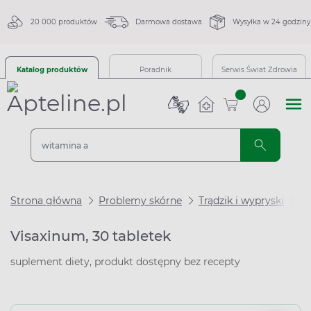
20 000 produktów
Darmowa dostawa
Wysyłka w 24 godziny
Katalog produktów
Poradnik
Serwis Świat Zdrowia
sztuk
Strona główna
Problemy skórne
Trądzik i wypryski
Ta
Visaxinum, 30 tabletek
suplement diety, produkt dostępny bez recepty