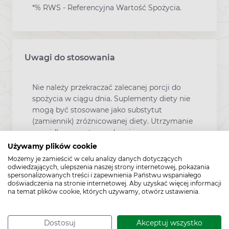
*% RWS - Referencyjna Wartość Spożycia.
Uwagi do stosowania
Nie należy przekraczać zalecanej porcji do
spożycia w ciągu dnia. Suplementy diety nie
mogą być stosowane jako substytut
(zamiennik) zróżnicowanej diety. Utrzymanie
prawidłowego stanu zdrowia wymaga
zrównoważonego odżywiania i prowadzenia
Używamy plików cookie
zdrowego trybu życia. Suplementy diety
Możemy je zamieścić w celu analizy danych dotyczących
powinny być przechowywane w sposób
odwiedzających, ulepszenia naszej strony internetowej, pokazania
spersonalizowanych treści i zapewnienia Państwu wspaniałego
niedostępny dla małych dzieci.
doświadczenia na stronie internetowej. Aby uzyskać więcej informacji
na temat plików cookie, których używamy, otwórz ustawienia.
Dostosuj
Akceptuj wszystko
Zawartość