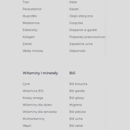
Tran
Katar
Paracetamol
Kaszel
Ibuprofen
Olejki eteryczne
Melatonina
Gorączka
Elektrolity
Drapanie w gardle
Kolagen
Preparaty przeciwwirusowe
Zatoki
Zapalenie ucha
Woda morska
Odporność
Witaminy i minerały
Ból
Cynk
Ból brzucha
Witamina B12
Ból gardła
Kwasy omega
Ból głowy
Witaminy dla dzieci
Migrena
Witaminy dla seniorów
Ból pleców
Multiwitaminy
Ból ucha
Wapń
Ból zatok