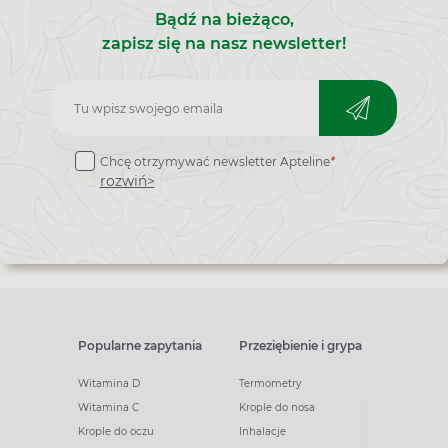
Bądź na bieżąco,
zapisz się na nasz newsletter!
Zapisz
do
Chcę otrzymywać newsletter Apteline
*
newslettera
rozwiń>
Popularne zapytania
Przeziębienie i grypa
Witamina D
Termometry
Witamina C
Krople do nosa
Krople do oczu
Inhalacje