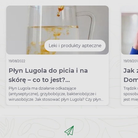
Leki i produkty apteczne
19/08/2022
19/09/20
Płyn Lugola do picia i na
Jak 
skórę – co to jest?
Dom
Zastosowanie i dawkowanie
pozb
Płyn Lugola ma działanie odkażające
Trądzi
(antyseptyczne), grzybobójcze, bakteriobójcze i
sposoba
wirusobójcze. Jak stosować płyn Lugola? Czy płyn
jest mi
Lugola można pić?