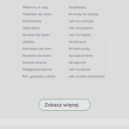
Witaminy w ciąży
Na pasożyty
Probiotyki dla dzieci
Minerały na receptę
Kwas foliowy
Leki na cukrzycę
Odparzenia
Leki na grzybicę
Na katar dla dzieci
Leki na trądzik
Laktacja
Na tarczycę
Kosmetyki dla mam
Na hemoroidy
Akcesoria dla dzieci
Na nadciśnienie
Zdrowie dziecka
Szczepionki
Pielęgnacja dziecka
Leki na otyłość
Ból i gorączka u dzieci
Leki na dnę moczanową
Zobacz więcej