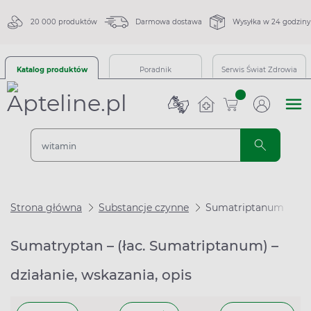
20 000 produktów
Darmowa dostawa
Wysyłka w 24 godziny
Katalog produktów
Poradnik
Serwis Świat Zdrowia
sztuk
Strona główna
Substancje czynne
Sumatriptanum
Sumatryptan – (łac. Sumatriptanum) –
działanie, wskazania, opis