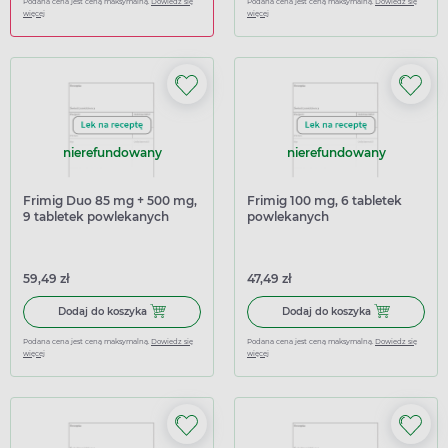
Podana cena jest ceną maksymalną.
Dowiedz się
Podana cena jest ceną maksymalną.
Dowiedz się
więcej
więcej
nierefundowany
nierefundowany
Frimig Duo 85 mg + 500 mg,
Frimig 100 mg, 6 tabletek
9 tabletek powlekanych
powlekanych
59,49 zł
47,49 zł
Dodaj do koszyka Frimig Duo 85 mg + 500 mg, 9 tablete
Dodaj do kosz
Dodaj do koszyka
Dodaj do koszyka
Podana cena jest ceną maksymalną.
Dowiedz się
Podana cena jest ceną maksymalną.
Dowiedz się
więcej
więcej