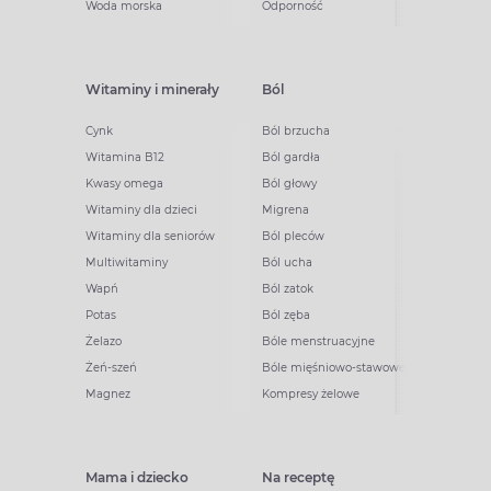
Woda morska
Odporność
Witaminy i minerały
Ból
Cynk
Ból brzucha
Witamina B12
Ból gardła
Kwasy omega
Ból głowy
Witaminy dla dzieci
Migrena
Witaminy dla seniorów
Ból pleców
Multiwitaminy
Ból ucha
Wapń
Ból zatok
Potas
Ból zęba
Żelazo
Bóle menstruacyjne
Żeń-szeń
Bóle mięśniowo-stawowe
Magnez
Kompresy żelowe
Mama i dziecko
Na receptę