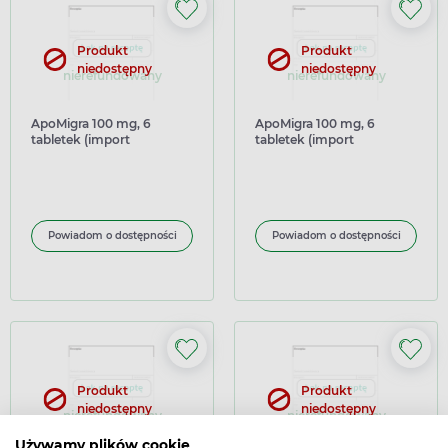
Produkt
Produkt
niedostępny
niedostępny
nierefundowany
nierefundowany
ApoMigra 100 mg, 6
ApoMigra 100 mg, 6
tabletek (import
tabletek (import
równoległy Medezin)
równoległy Delfarma)
Powiadom o dostępności
Powiadom o dostępności
Produkt
Produkt
niedostępny
niedostępny
nierefundowany
nierefundowany
Używamy plików cookie