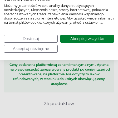
ApoMigra 100 mg, 6
Sumatriptan Medical
Możemy je zamieścić w celu analizy danych dotyczących
tabletek (import
Valley 50 mg, 6 tabletek
odwiedzających, ulepszenia naszej strony internetowej, pokazania
równoległy Inpharm)
spersonalizowanych treści i zapewnienia Państwu wspaniałego
doświadczenia na stronie internetowej. Aby uzyskać więcej informacji
na temat plików cookie, których używamy, otwórz ustawienia.
Powiadom o dostępności
Powiadom o dostępności
Dostosuj
Akceptuj wszystko
Akceptuj niezbędne
Ceny podane na platformie są cenami maksymalnymi. Apteka
ma prawo sprzedać zarezerwowany produkt po cenie niższej od
prezentowanej na platformie. Nie dotyczy to leków
refundowanych, w stosunku do których obowiązują ceny
urzędowe.
24 produktów