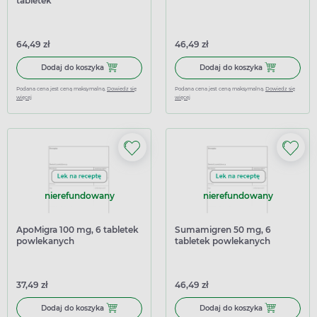
tabletek
64,49 zł
46,49 zł
Dodaj do koszyka Sumamigren 100 mg, 6 tabletek
Dodaj do koszy
Dodaj do koszyka
Dodaj do koszyka
Podana cena jest ceną maksymalną.
Dowiedz się
Podana cena jest ceną maksymalną.
Dowiedz się
więcej
więcej
nierefundowany
nierefundowany
ApoMigra 100 mg, 6 tabletek
Sumamigren 50 mg, 6
powlekanych
tabletek powlekanych
37,49 zł
46,49 zł
Dodaj do koszyka ApoMigra 100 mg, 6 tabletek powlekan
Dodaj do kosz
Dodaj do koszyka
Dodaj do koszyka