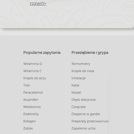
newslettera
rozwiń>
Popularne zapytania
Przeziębienie i grypa
Witamina D
Termometry
Witamina C
Krople do nosa
Krople do oczu
Inhalacje
Tran
Katar
Paracetamol
Kaszel
Ibuprofen
Olejki eteryczne
Melatonina
Gorączka
Elektrolity
Drapanie w gardle
Kolagen
Preparaty przeciwwirusowe
Zatoki
Zapalenie ucha