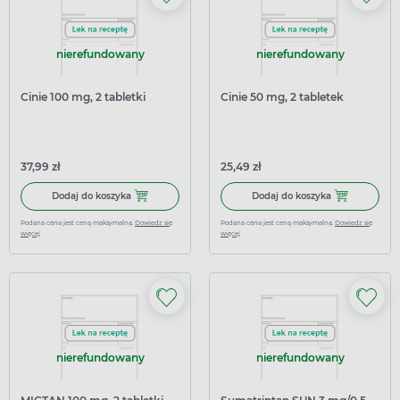
nierefundowany
nierefundowany
Cinie 100 mg, 2 tabletki
Cinie 50 mg, 2 tabletek
37,99 zł
25,49 zł
Dodaj do koszyka Cinie 100 mg, 2 tabletki
Dodaj do koszy
Dodaj do koszyka
Dodaj do koszyka
Podana cena jest ceną maksymalną.
Dowiedz się
Podana cena jest ceną maksymalną.
Dowiedz się
więcej
więcej
nierefundowany
nierefundowany