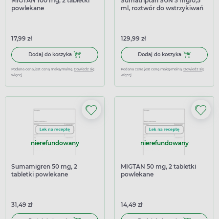
MIGTAN 100 mg, 2 tabletki
Sumatriptan SUN 3 mg/0,5
powlekane
ml, roztwór do wstrzykiwań
we wstrzykiwaczu, 2 sztuki
17,99 zł
129,99 zł
Dodaj do koszyka MIGTAN 100 mg, 2 tabletki powlekane
Dodaj do kosz
Dodaj do koszyka
Dodaj do koszyka
Podana cena jest ceną maksymalną.
Dowiedz się
Podana cena jest ceną maksymalną.
Dowiedz się
więcej
więcej
nierefundowany
nierefundowany
Sumamigren 50 mg, 2
MIGTAN 50 mg, 2 tabletki
tabletki powlekane
powlekane
31,49 zł
14,49 zł