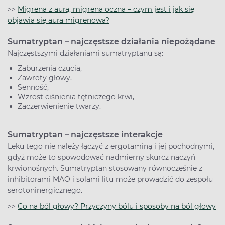
>>
Migrena z aurą, migrena oczna – czym jest i jak się
objawia się aura migrenowa?
Sumatryptan – najczęstsze działania niepożądane
Najczęstszymi działaniami sumatryptanu są:
Zaburzenia czucia,
Zawroty głowy,
Senność,
Wzrost ciśnienia tętniczego krwi,
Zaczerwienienie twarzy.
Sumatryptan – najczęstsze interakcje
Leku tego nie należy łączyć z ergotaminą i jej pochodnymi,
gdyż może to spowodować nadmierny skurcz naczyń
krwionośnych. Sumatryptan stosowany równocześnie z
inhibitorami MAO i solami litu może prowadzić do zespołu
serotoninergicznego.
>>
Co na ból głowy? Przyczyny bólu i sposoby na ból głowy