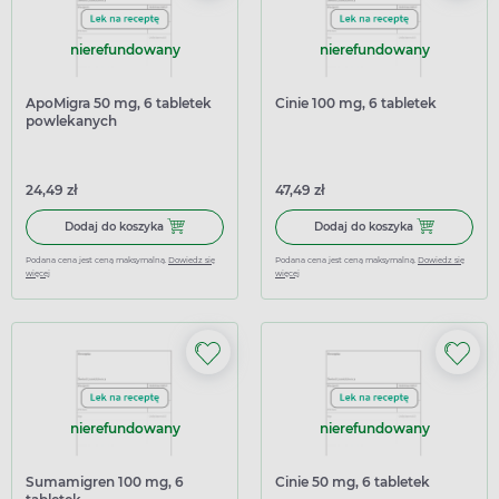
nierefundowany
nierefundowany
ApoMigra 50 mg, 6 tabletek
Cinie 100 mg, 6 tabletek
powlekanych
24,49 zł
47,49 zł
Dodaj do koszyka ApoMigra 50 mg, 6 tabletek powlekany
Dodaj do koszy
Dodaj do koszyka
Dodaj do koszyka
Podana cena jest ceną maksymalną.
Dowiedz się
Podana cena jest ceną maksymalną.
Dowiedz się
więcej
więcej
nierefundowany
nierefundowany
Sumamigren 100 mg, 6
Cinie 50 mg, 6 tabletek