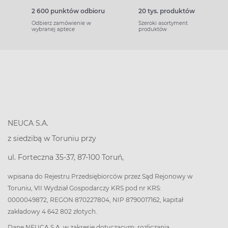
2 600 punktów odbioru
20 tys. produktów
Odbierz zamówienie w
Szeroki asortyment
wybranej aptece
produktów
NEUCA S.A.
z siedzibą w Toruniu przy
ul. Forteczna 35-37, 87-100 Toruń,
wpisana do Rejestru Przedsiębiorców przez Sąd Rejonowy w
Toruniu, VII Wydział Gospodarczy KRS pod nr KRS:
0000049872, REGON 870227804, NIP 8790017162, kapitał
zakładowy 4 642 802 złotych.
Dane NEUCA S.A. w zakresie dotyczącym: rozliczania