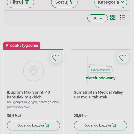
Filtruj
Sortuj
Kategoria
36
Produkt tygodnia
nierefundowany
Ibuprom Max Sprint, 40
Sumatriptan Medical Valley
kapsułek miękkich
100 mg, 6 tabletek
ból, gorączka, grypa, przeziębienie,
przeciwbólowe,
przeciwgorączkowe
36,99 zł
25,99 zł
Dodaj do koszyka Ibuprom Max Sprint, 40 kapsułek miękk
Dodaj do koszy
Dodaj do koszyka
Dodaj do koszyka