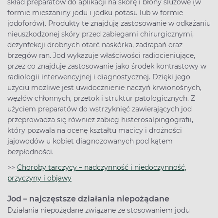
skład preparatów do aplikacji na skórę i błony śluzowe (w
formie mieszaniny jodu i jodku potasu lub w formie
jodoforów). Produkty te znajdują zastosowanie w odkażaniu
nieuszkodzonej skóry przed zabiegami chirurgicznymi,
dezynfekcji drobnych otarć naskórka, zadrapań oraz
brzegów ran. Jod wykazuje właściwości radiocieniujące,
przez co znajduje zastosowanie jako środek kontrastowy w
radiologii interwencyjnej i diagnostycznej. Dzięki jego
użyciu możliwe jest uwidocznienie naczyń krwionośnych,
węzłów chłonnych, przetok i struktur patologicznych. Z
użyciem preparatów do wstrzyknięć zawierających jod
przeprowadza się również zabieg histerosalpingografii,
który pozwala na ocenę kształtu macicy i drożności
jajowodów u kobiet diagnozowanych pod kątem
bezpłodności.
>>
Choroby tarczycy – nadczynność i niedoczynność,
przyczyny i objawy
Jod – najczęstsze działania niepożądane
Działania niepożądane związane ze stosowaniem jodu