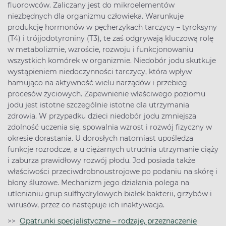
fluorowców. Zaliczany jest do mikroelementów
niezbędnych dla organizmu człowieka. Warunkuje
produkcję hormonów w pęcherzykach tarczycy – tyroksyny
(T4) i trójjodotyroniny (T3), te zaś odgrywają kluczową rolę
w metabolizmie, wzroście, rozwoju i funkcjonowaniu
wszystkich komórek w organizmie. Niedobór jodu skutkuje
wystąpieniem niedoczynności tarczycy, która wpływ
hamująco na aktywność wielu narządów i przebieg
procesów życiowych. Zapewnienie właściwego poziomu
jodu jest istotne szczególnie istotne dla utrzymania
zdrowia. W przypadku dzieci niedobór jodu zmniejsza
zdolność uczenia się, spowalnia wzrost i rozwój fizyczny w
okresie dorastania. U dorosłych natomiast upośledza
funkcje rozrodcze, a u ciężarnych utrudnia utrzymanie ciąży
i zaburza prawidłowy rozwój płodu. Jod posiada także
właściwości przeciwdrobnoustrojowe po podaniu na skórę i
błony śluzowe. Mechanizm jego działania polega na
utlenianiu grup sulfhydrylowych białek bakterii, grzybów i
wirusów, przez co następuje ich inaktywacja.
>>
Opatrunki specjalistyczne – rodzaje, przeznaczenie