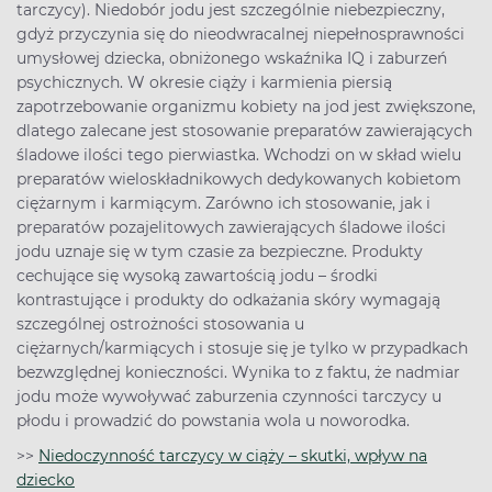
tarczycy). Niedobór jodu jest szczególnie niebezpieczny,
gdyż przyczynia się do nieodwracalnej niepełnosprawności
umysłowej dziecka, obniżonego wskaźnika IQ i zaburzeń
psychicznych. W okresie ciąży i karmienia piersią
zapotrzebowanie organizmu kobiety na jod jest zwiększone,
dlatego zalecane jest stosowanie preparatów zawierających
śladowe ilości tego pierwiastka. Wchodzi on w skład wielu
preparatów wieloskładnikowych dedykowanych kobietom
ciężarnym i karmiącym. Zarówno ich stosowanie, jak i
preparatów pozajelitowych zawierających śladowe ilości
jodu uznaje się w tym czasie za bezpieczne. Produkty
cechujące się wysoką zawartością jodu – środki
kontrastujące i produkty do odkażania skóry wymagają
szczególnej ostrożności stosowania u
ciężarnych/karmiących i stosuje się je tylko w przypadkach
bezwzględnej konieczności. Wynika to z faktu, że nadmiar
jodu może wywoływać zaburzenia czynności tarczycy u
płodu i prowadzić do powstania wola u noworodka.
>>
Niedoczynność tarczycy w ciąży – skutki, wpływ na
dziecko