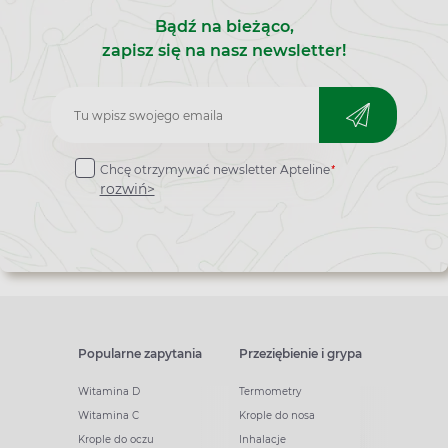
Bądź na bieżąco,
zapisz się na nasz newsletter!
Zapisz
do
*
Chcę otrzymywać newsletter Apteline
newslettera
rozwiń>
Popularne zapytania
Przeziębienie i grypa
Witamina D
Termometry
Witamina C
Krople do nosa
Krople do oczu
Inhalacje