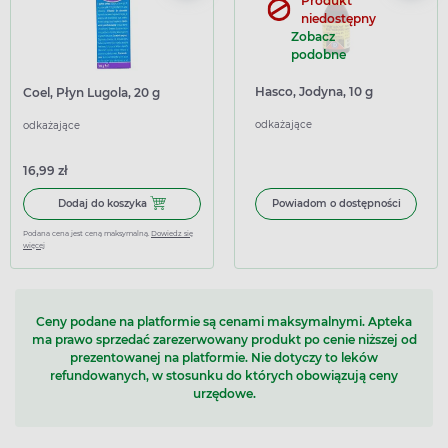
Produkt
niedostępny
Zobacz
podobne
Hasco, Jodyna, 10 g
Coel, Płyn Lugola, 20 g
odkażające
odkażające
16,99 zł
Dodaj do koszyka Coel, Płyn Lugola, 20 g
Dodaj do koszyka
Powiadom o dostępności
Podana cena jest ceną maksymalną.
Dowiedz się
więcej
Ceny podane na platformie są cenami maksymalnymi. Apteka
ma prawo sprzedać zarezerwowany produkt po cenie niższej od
prezentowanej na platformie. Nie dotyczy to leków
refundowanych, w stosunku do których obowiązują ceny
urzędowe.