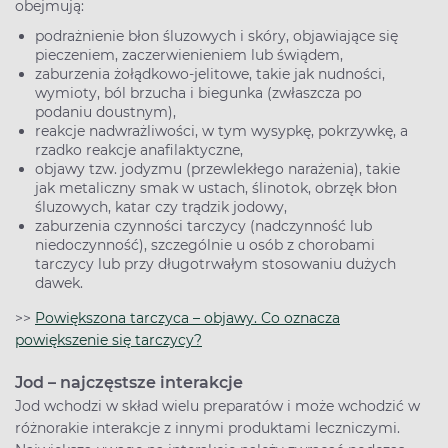
obejmują:
podrażnienie błon śluzowych i skóry, objawiające się
pieczeniem, zaczerwienieniem lub świądem,
zaburzenia żołądkowo-jelitowe, takie jak nudności,
wymioty, ból brzucha i biegunka (zwłaszcza po
podaniu doustnym),
reakcje nadwrażliwości, w tym wysypkę, pokrzywkę, a
rzadko reakcje anafilaktyczne,
objawy tzw. jodyzmu (przewlekłego narażenia), takie
jak metaliczny smak w ustach, ślinotok, obrzęk błon
śluzowych, katar czy trądzik jodowy,
zaburzenia czynności tarczycy (nadczynność lub
niedoczynność), szczególnie u osób z chorobami
tarczycy lub przy długotrwałym stosowaniu dużych
dawek.
>>
Powiększona tarczyca – objawy. Co oznacza
powiększenie się tarczycy?
Jod – najczęstsze interakcje
Jod wchodzi w skład wielu preparatów i może wchodzić w
różnorakie interakcje z innymi produktami leczniczymi.