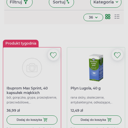
Filtruj
Sortuj
Kategoria
36
Produkt tygodnia
Ibuprom Max Sprint, 40
Płyn Lugola, 40 g
kapsułek miękkich
ból, gorączka, grypa, przeziębienie,
rana skóry, skaleczenie,
przeciwbólowe,
antybakteryjne, odkażające,
przeciwgorączkowe
przeciwgrzybicze,
36,99 zł
12,49 zł
przeciwwirusowe
Dodaj do koszyka Ibuprom Max Sprint, 40 kapsułek miękk
Dodaj do koszy
Dodaj do koszyka
Dodaj do koszyka