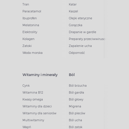
Tran
Katar
Paracetamol
Kaszel
Ibuprofen
Olejki eteryczne
Melatonina
Gorączka
Elektrolity
Drapanie w gardle
Kolagen
Preparaty przeciwwirusowe
Zatoki
Zapalenie ucha
Woda morska
Odporność
Witaminy i minerały
Ból
Cynk
Ból brzucha
Witamina B12
Ból gardła
Kwasy omega
Ból głowy
Witaminy dla dzieci
Migrena
Witaminy dla seniorów
Ból pleców
Multiwitaminy
Ból ucha
Wapń
Ból zatok