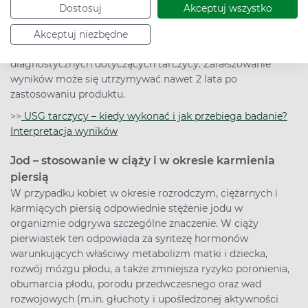
Preparaty zawierające jod nie powinny być używane
Dostosuj
Akceptuj wszystko
jednocześnie z lekami stosowanymi w nadczynności
tarczycy, gdyż osłabiają ich działanie. Należy podkreślić, że
Akceptuj niezbędne
produkty zawierające jod mogą wpływać na wyniki testów
diagnostycznych dotyczących tarczycy. Zafałszowanie
wyników może się utrzymywać nawet 2 lata po
zastosowaniu produktu.
>>
USG tarczycy – kiedy wykonać i jak przebiega badanie?
Interpretacja wyników
Jod – stosowanie w ciąży i w okresie karmienia
piersią
W przypadku kobiet w okresie rozrodczym, ciężarnych i
karmiących piersią odpowiednie stężenie jodu w
organizmie odgrywa szczególne znaczenie. W ciąży
pierwiastek ten odpowiada za syntezę hormonów
warunkujących właściwy metabolizm matki i dziecka,
rozwój mózgu płodu, a także zmniejsza ryzyko poronienia,
obumarcia płodu, porodu przedwczesnego oraz wad
rozwojowych (m.in. głuchoty i upośledzonej aktywności