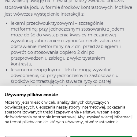
Największą uwagę na interakcje należy zwracać podczas
stosowania jodu w formie środków kontrastowych. Możliwe
jest wówczas wystąpienie interakcji z:
lekami przeciwcukrzycowymi – szczególnie
metforminą; przy jednoczesnym stosowaniu z jodem
może dojść do wystąpienia kwasicy mleczanowej
wywołanej zaburzeniem czynności nerek; zaleca się
odstawienie metforminy na 2 dni przed zabiegiem i
powrót do stosowania dopiero 2 dni po
przeprowadzeniu zabiegu z wykorzystaniem
kontrastu,
lekami moczopędnymi – leki te mogą wywołać
odwodnienie, co przy jednoczesnym zastosowaniu
środków kontrastujących stwarza ryzyko ostrej
niewydolności nerek; należy zadbać o właściwe
nawodnienie pacjenta przed jednoczesnym
Używamy plików cookie
zastosowaniem obu preparatów,
Możemy je zamieścić w celu analizy danych dotyczących
lekami sercowo-naczyniowymi – leki należące do
odwiedzających, ulepszenia naszej strony internetowej, pokazania
grupy inhibitorów agiotensyny, antagonistów
spersonalizowanych treści i zapewnienia Państwu wspaniałego
receptora angiotensyny, β-blokerów, zmniejszają
doświadczenia na stronie internetowej. Aby uzyskać więcej informacji
skuteczność leków stosowanych w przypadku reakcji
na temat plików cookie, których używamy, otwórz ustawienia.
anafilaktycznej na środki kontrastowe.