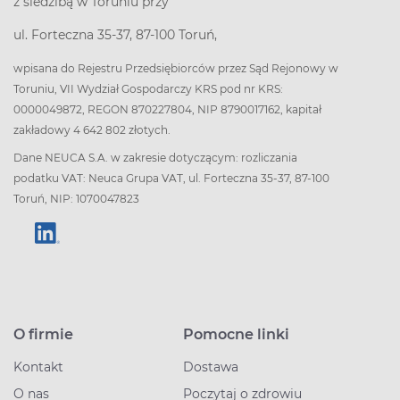
z siedzibą w Toruniu przy
ul. Forteczna 35-37, 87-100 Toruń,
wpisana do Rejestru Przedsiębiorców przez Sąd Rejonowy w
Toruniu, VII Wydział Gospodarczy KRS pod nr KRS:
0000049872, REGON 870227804, NIP 8790017162, kapitał
zakładowy 4 642 802 złotych.
Dane NEUCA S.A. w zakresie dotyczącym: rozliczania
podatku VAT: Neuca Grupa VAT, ul. Forteczna 35-37, 87-100
Toruń, NIP: 1070047823
O firmie
Pomocne linki
Kontakt
Dostawa
O nas
Poczytaj o zdrowiu