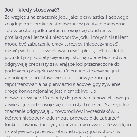
Jod – kiedy stosować?
Ze względu na znaczenie jodu jako pierwiastka śladowego
znajduje on szerokie zastosowanie w praktyce medycznej.
Jod w postaci jodku potasu stosuje się doustnie w
profilaktyce i leczeniu niedoborów jodu, których skutkiem
mogą być zaburzenia pracy tarczycy (niedoczynność),
rozwój wola lub niewłaściwy rozwój płodu, jeśli niedobór
jodu dotyczy kobiety ciężarnej. Istotną rolę w lecznictwie
odgrywają preparaty zawierające jod przeznaczone do
podawania pozajelitowego. Celem ich stosowania jest
zaspokojenie podstawowego lub podwyższonego
zapotrzebowania na pierwiastki śladowe, gdy żywienie
drogą konwencjonalną jest niemożliwe lub
niewystarczające. Preparaty do podawania pozajelitowego
zawierające jod stosuje się u dorosłych i dzieci. Szczególne
znaczenie odgrywają u noworodków i wcześniaków, u
których niedobory jodu mogą prowadzić do zaburzeń
funkcjonowania tarczycy i opóźnień w rozwoju. Ze względu
na aktywność przeciwdrobnoustrojową jod wchodzi w