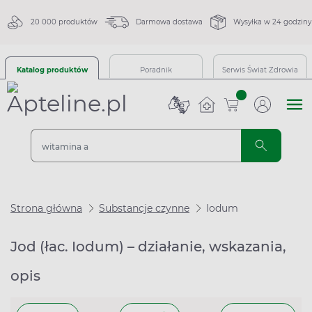
20 000 produktów
Darmowa dostawa
Wysyłka w 24 godziny
Katalog produktów
Poradnik
Serwis Świat Zdrowia
sztuk
Strona główna
Substancje czynne
Iodum
Jod (łac. Iodum) – działanie, wskazania,
opis