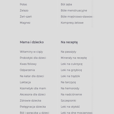
Potas
Ból zęba
Żelazo
Bóle menstruacyjne
Żeń-szeń
Bóle mięśniowo-stawowe
Magnez
Kompresy żelowe
Mama i dziecko
Na receptę
Witaminy w ciąży
Na pasożyty
Probiotyki dla dzieci
Minerały na receptę
Kwas foliowy
Leki na cukrzycę
Odparzenia
Leki na grzybicę
Na katar dla dzieci
Leki na trądzik
Laktacja
Na tarczycę
Kosmetyki dla mam
Na hemoroidy
Akcesoria dla dzieci
Na nadciśnienie
Zdrowie dziecka
Szczepionki
Pielęgnacja dziecka
Leki na otyłość
Ból i gorączka u dzieci
Leki na dnę moczanową