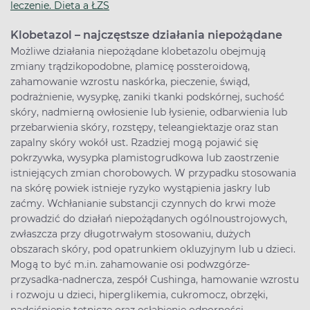
leczenie. Dieta a ŁZS
Klobetazol – najczęstsze działania niepożądane
Możliwe działania niepożądane klobetazolu obejmują
zmiany trądzikopodobne, plamicę possteroidową,
zahamowanie wzrostu naskórka, pieczenie, świąd,
podrażnienie, wysypkę, zaniki tkanki podskórnej, suchość
skóry, nadmierną owłosienie lub łysienie, odbarwienia lub
przebarwienia skóry, rozstępy, teleangiektazje oraz stan
zapalny skóry wokół ust. Rzadziej mogą pojawić się
pokrzywka, wysypka plamistogrudkowa lub zaostrzenie
istniejących zmian chorobowych. W przypadku stosowania
na skórę powiek istnieje ryzyko wystąpienia jaskry lub
zaćmy. Wchłanianie substancji czynnych do krwi może
prowadzić do działań niepożądanych ogólnoustrojowych,
zwłaszcza przy długotrwałym stosowaniu, dużych
obszarach skóry, pod opatrunkiem okluzyjnym lub u dzieci.
Mogą to być m.in. zahamowanie osi podwzgórze-
przysadka-nadnercza, zespół Cushinga, hamowanie wzrostu
i rozwoju u dzieci, hiperglikemia, cukromocz, obrzęki,