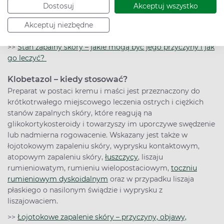
Dostosuj
Akceptuj wszystko
przeciwświądowe, przeciwalergiczne i obkurczające
naczynia krwionośne. Podawany miejscowo w formie
Akceptuj niezbędne
maści praktycznie nie wchłania się ze skóry.
>>
Stan zapalny skóry – jakie mogą być jego przyczyny i jak
go leczyć?
Klobetazol – kiedy stosować?
Preparat w postaci kremu i maści jest przeznaczony do
krótkotrwałego miejscowego leczenia ostrych i ciężkich
stanów zapalnych skóry, które reagują na
glikokortykosteroidy i towarzyszy im uporczywe swędzenie
lub nadmierna rogowacenie. Wskazany jest także w
łojotokowym zapaleniu skóry, wyprysku kontaktowym,
atopowym zapaleniu skóry,
łuszczycy
, liszaju
rumieniowatym, rumieniu wielopostaciowym,
toczniu
rumieniowym dyskoidalnym
oraz w przypadku liszaja
płaskiego o nasilonym świądzie i wyprysku z
liszajowaciem.
>>
Łojotokowe zapalenie skóry – przyczyny, objawy,