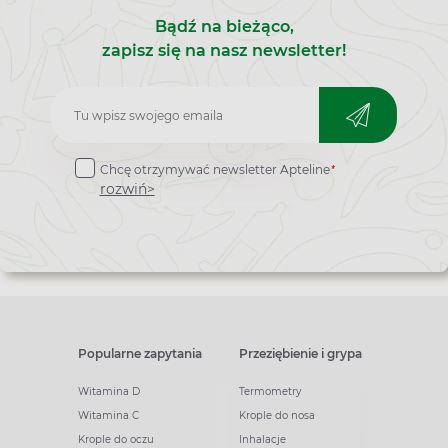
Bądź na bieżąco,
zapisz się na nasz newsletter!
Zapisz
do
*
Chcę otrzymywać newsletter Apteline
newslettera
rozwiń>
Popularne zapytania
Przeziębienie i grypa
Witamina D
Termometry
Witamina C
Krople do nosa
Krople do oczu
Inhalacje