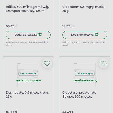
Infilea, 500 mikrogramów/g,
Clobederm 0,5 mg/g, maść,
szampon leczniczy, 125 ml
25 g
65,49 zł
19,99 zł
Dodaj do koszyka Infilea, 500 mikrogramów/g, szampon le
Dodaj do kosz
Dodaj do koszyka
Dodaj do koszyka
Podana cena jest ceną maksymalną.
Dowiedz się
Podana cena jest ceną maksymalną.
Dowiedz się
więcej
więcej
nierefundowany
nierefundowany
Dermovate, 0,5 mg/g, krem,
Clobetasol propionate
25 g
Belupo, 500 mcg/g,
szampon, 60 ml
16,99 zł
44,49 zł