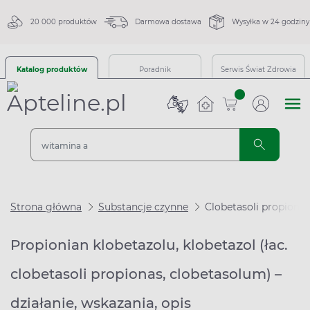
20 000 produktów
Darmowa dostawa
Wysyłka w 24 godziny
Katalog produktów
Poradnik
Serwis Świat Zdrowia
sztuk
Strona główna
Substancje czynne
Clobetasoli propionas
Propionian klobetazolu, klobetazol (łac.
clobetasoli propionas, clobetasolum) –
działanie, wskazania, opis