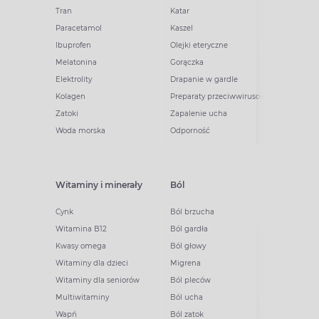
Tran
Katar
Paracetamol
Kaszel
Ibuprofen
Olejki eteryczne
Melatonina
Gorączka
Elektrolity
Drapanie w gardle
Kolagen
Preparaty przeciwwirusowe
Zatoki
Zapalenie ucha
Woda morska
Odporność
Witaminy i minerały
Ból
Cynk
Ból brzucha
Witamina B12
Ból gardła
Kwasy omega
Ból głowy
Witaminy dla dzieci
Migrena
Witaminy dla seniorów
Ból pleców
Multiwitaminy
Ból ucha
Wapń
Ból zatok