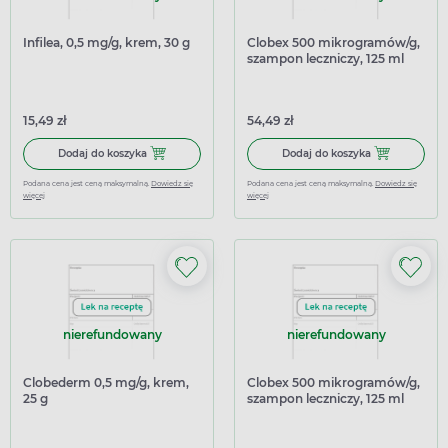
Infilea, 0,5 mg/g, krem, 30 g
Clobex 500 mikrogramów/g,
szampon leczniczy, 125 ml
(import równoległy
Delfarma)
15,49 zł
54,49 zł
Dodaj do koszyka Infilea, 0,5 mg/g, krem, 30 g
Dodaj do kosz
Dodaj do koszyka
Dodaj do koszyka
Podana cena jest ceną maksymalną.
Dowiedz się
Podana cena jest ceną maksymalną.
Dowiedz się
więcej
więcej
nierefundowany
nierefundowany
Clobederm 0,5 mg/g, krem,
Clobex 500 mikrogramów/g,
25 g
szampon leczniczy, 125 ml
(import równoległy Medezin)