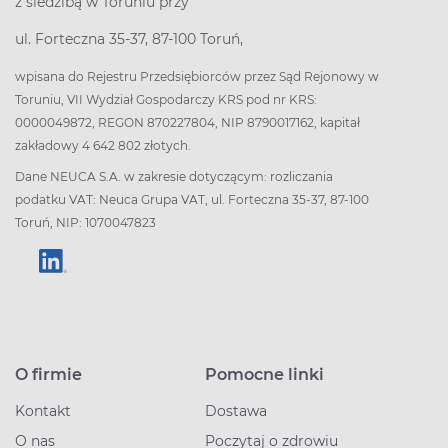
z siedzibą w Toruniu przy
ul. Forteczna 35-37, 87-100 Toruń,
wpisana do Rejestru Przedsiębiorców przez Sąd Rejonowy w
Toruniu, VII Wydział Gospodarczy KRS pod nr KRS:
0000049872, REGON 870227804, NIP 8790017162, kapitał
zakładowy 4 642 802 złotych.
Dane NEUCA S.A. w zakresie dotyczącym: rozliczania
podatku VAT: Neuca Grupa VAT, ul. Forteczna 35-37, 87-100
Toruń, NIP: 1070047823
O firmie
Pomocne linki
Kontakt
Dostawa
O nas
Poczytaj o zdrowiu