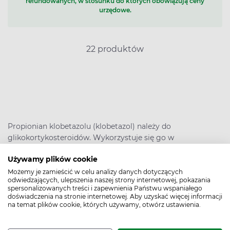
refundowanych, w stosunku do których obowiązują ceny
urzędowe.
22 produktów
Propionian klobetazolu (klobetazol) należy do
glikokortykosteroidów. Wykorzystuje się go w
krótkotrwałym leczeniu dermatoz, np. łojotokowego
Używamy plików cookie
zapalenia skóry, wyprysków, atopowego zapalenia skóry,
łuszczycy, ciężkich oparzeń słonecznych.
Możemy je zamieścić w celu analizy danych dotyczących
odwiedzających, ulepszenia naszej strony internetowej, pokazania
spersonalizowanych treści i zapewnienia Państwu wspaniałego
Klobetazol – jak działa?
doświadczenia na stronie internetowej. Aby uzyskać więcej informacji
na temat plików cookie, których używamy, otwórz ustawienia.
Propionian klobetazolu to silny syntetyczny
glikokortykosteroid stosowany w dermatologii. W stężeniu
0,05% ma wyraźne działanie przeciwzapalne,