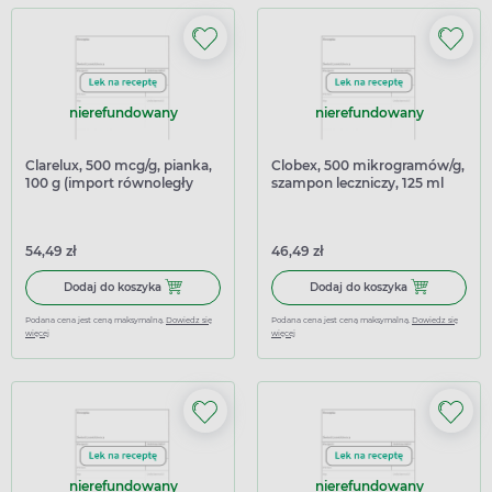
nierefundowany
nierefundowany
Clarelux, 500 mcg/g, pianka,
Clobex, 500 mikrogramów/g,
100 g (import równoległy
szampon leczniczy, 125 ml
Delfarma)
54,49 zł
46,49 zł
Dodaj do koszyka Clarelux, 500 mcg/g, pianka, 100 g (imp
Dodaj do kosz
Dodaj do koszyka
Dodaj do koszyka
Podana cena jest ceną maksymalną.
Dowiedz się
Podana cena jest ceną maksymalną.
Dowiedz się
więcej
więcej
nierefundowany
nierefundowany