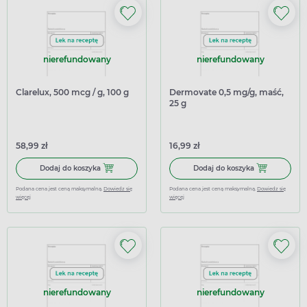
nierefundowany
nierefundowany
Clarelux, 500 mcg / g, 100 g
Dermovate 0,5 mg/g, maść,
25 g
58,99 zł
16,99 zł
Dodaj do koszyka Clarelux, 500 mcg / g, 100 g
Dodaj do kosz
Dodaj do koszyka
Dodaj do koszyka
Podana cena jest ceną maksymalną.
Dowiedz się
Podana cena jest ceną maksymalną.
Dowiedz się
więcej
więcej
nierefundowany
nierefundowany