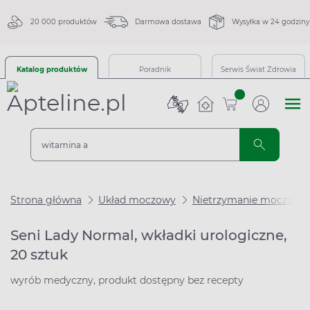
20 000 produktów
Darmowa dostawa
Wysyłka w 24 godziny
Katalog produktów
Poradnik
Serwis Świat Zdrowia
sztuk
Strona główna
Układ moczowy
Nietrzymanie moczu
Seni Lady Normal, wkładki urologiczne,
20 sztuk
wyrób medyczny, produkt dostępny bez recepty