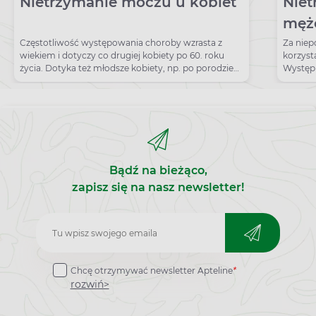
Nietrzymanie moczu u kobiet
Nie
mężc
lecz
Częstotliwość występowania choroby wzrasta z
Za niep
wiekiem i dotyczy co drugiej kobiety po 60. roku
korzysta
życia. Dotyka też młodsze kobiety, np. po porodzie
Występ
naturalnym.
wizytą 
Bądź na bieżąco,
zapisz się na nasz newsletter!
Zapisz
do
Chcę otrzymywać newsletter Apteline
*
newslettera
rozwiń>