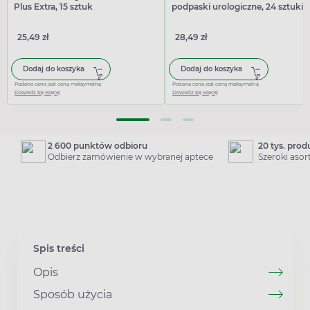
Plus Extra, 15 sztuk
podpaski urologiczne, 24 sztuki
25,49 zł
28,49 zł
Dodaj do koszyka
Dodaj do koszyka
Podana cena jest ceną maksymalną
Podana cena jest ceną maksymalną
Dowiedz się więcej
Dowiedz się więcej
2 600 punktów odbioru
20 tys. pro
Odbierz zamówienie w wybranej aptece
Szeroki aso
Spis treści
Opis
Sposób użycia