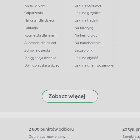
Kwas foliowy
Leki na cukrzycę
Odparzenia
Leki na grzybicę
Na katar dla dzieci
Leki na trądzik
Laktacja
Na tarczycę
Kosmetyki dla mam
Na hemoroidy
Akcesoria dla dzieci
Na nadciśnienie
Zdrowie dziecka
Szczepionki
Pielęgnacja dziecka
Leki na otyłość
Ból i gorączka u dzieci
Leki na dnę moczanową
Zobacz więcej
2 600 punktów odbioru
20 tys. 
Odbierz zamówienie w
Szeroki as