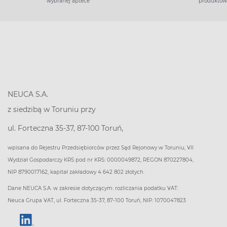
wybranej aptece
produktów
NEUCA S.A.
z siedzibą w Toruniu przy
ul. Forteczna 35-37, 87-100 Toruń,
wpisana do Rejestru Przedsiębiorców przez Sąd Rejonowy w Toruniu, VII
Wydział Gospodarczy KRS pod nr KRS: 0000049872, REGON 870227804,
NIP 8790017162, kapitał zakładowy 4 642 802 złotych.
Dane NEUCA S.A. w zakresie dotyczącym: rozliczania podatku VAT:
Neuca Grupa VAT, ul. Forteczna 35-37, 87-100 Toruń, NIP: 1070047823