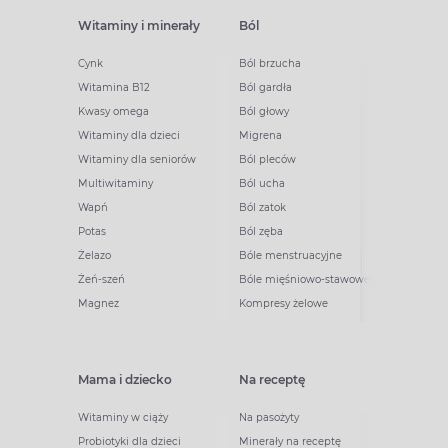
Witaminy i minerały
Ból
Cynk
Ból brzucha
Witamina B12
Ból gardła
Kwasy omega
Ból głowy
Witaminy dla dzieci
Migrena
Witaminy dla seniorów
Ból pleców
Multiwitaminy
Ból ucha
Wapń
Ból zatok
Potas
Ból zęba
Żelazo
Bóle menstruacyjne
Żeń-szeń
Bóle mięśniowo-stawowe
Magnez
Kompresy żelowe
Mama i dziecko
Na receptę
Witaminy w ciąży
Na pasożyty
Probiotyki dla dzieci
Minerały na receptę