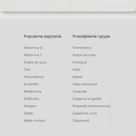
Popularne zapytania
Przeziębienie i grypa
Witamina D
Termometry
Witamina C
Krople do nosa
Krople do oczu
Inhalacje
Tran
Katar
Paracetamol
Kaszel
Ibuprofen
Olejki eteryczne
Melatonina
Gorączka
Elektrolity
Drapanie w gardle
Kolagen
Preparaty przeciwwirusowe
Zatoki
Zapalenie ucha
Woda morska
Odporność