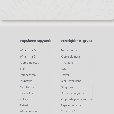
Popularne zapytania
Przeziębienie i grypa
Witamina D
Termometry
Witamina C
Krople do nosa
Krople do oczu
Inhalacje
Tran
Katar
Paracetamol
Kaszel
Ibuprofen
Olejki eteryczne
Melatonina
Gorączka
Elektrolity
Drapanie w gardle
Kolagen
Preparaty przeciwwirusowe
Zatoki
Zapalenie ucha
Woda morska
Odporność