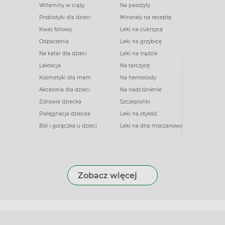
Witaminy w ciąży
Na pasożyty
Probiotyki dla dzieci
Minerały na receptę
Kwas foliowy
Leki na cukrzycę
Odparzenia
Leki na grzybicę
Na katar dla dzieci
Leki na trądzik
Laktacja
Na tarczycę
Kosmetyki dla mam
Na hemoroidy
Akcesoria dla dzieci
Na nadciśnienie
Zdrowie dziecka
Szczepionki
Pielęgnacja dziecka
Leki na otyłość
Ból i gorączka u dzieci
Leki na dnę moczanową
Zobacz więcej