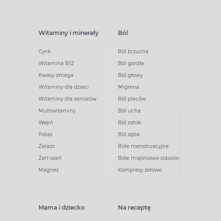
Witaminy i minerały
Ból
Cynk
Ból brzucha
Witamina B12
Ból gardła
Kwasy omega
Ból głowy
Witaminy dla dzieci
Migrena
Witaminy dla seniorów
Ból pleców
Multiwitaminy
Ból ucha
Wapń
Ból zatok
Potas
Ból zęba
Żelazo
Bóle menstruacyjne
Żeń-szeń
Bóle mięśniowo-stawowe
Magnez
Kompresy żelowe
Mama i dziecko
Na receptę