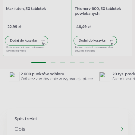
Maxiluten, 30 tabletek
Thionerv 600, 30 tabletek
powlekanych
22,99 zł
46,49 zł
Dodaj do koszyka
Dodaj do koszyka
Podana cena jest ceną maksymalną
Podana cena jest ceną maksymalną
Dowiedz się więcej
Dowiedz się więcej
2 600 punktów odbioru
20 tys. pro
Odbierz zamówienie w wybranej aptece
Szeroki aso
Spis treści
Opis