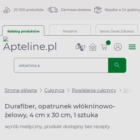
20 000 produktów
Darmowa dostawa
Wysyłka w 24 godziny
Katalog produktów
Poradnik
Serwis Świat Zdrowia
sztuk
Strona główna
Cukrzyca
Powikłania cukrzycy
Stopa 
Durafiber, opatrunek włókninowo-
żelowy, 4 cm x 30 cm, 1 sztuka
wyrób medyczny, produkt dostępny bez recepty