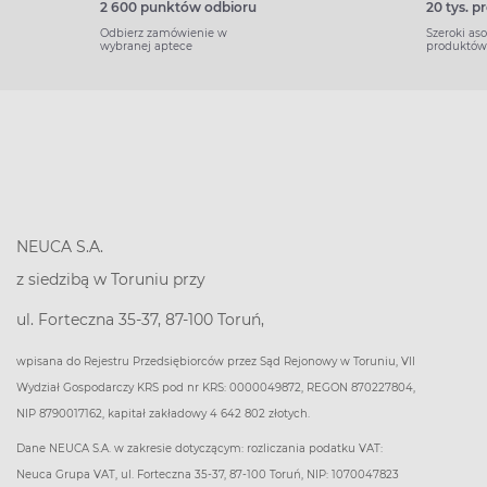
2 600 punktów odbioru
20 tys. 
Odbierz zamówienie w
Szeroki as
wybranej aptece
produktów
NEUCA S.A.
z siedzibą w Toruniu przy
ul. Forteczna 35-37, 87-100 Toruń,
wpisana do Rejestru Przedsiębiorców przez Sąd Rejonowy w Toruniu, VII
Wydział Gospodarczy KRS pod nr KRS: 0000049872, REGON 870227804,
NIP 8790017162, kapitał zakładowy 4 642 802 złotych.
Dane NEUCA S.A. w zakresie dotyczącym: rozliczania podatku VAT:
Neuca Grupa VAT, ul. Forteczna 35-37, 87-100 Toruń, NIP: 1070047823