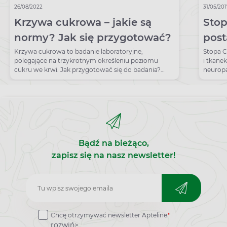
26/08/2022
31/05/20
Krzywa cukrowa – jakie są
Stop
normy? Jak się przygotować?
post
Krzywa cukrowa to badanie laboratoryjne,
Stopa C
polegające na trzykrotnym określeniu poziomu
i tkane
cukru we krwi. Jak przygotować się do badania?
neuropa
Jakie są normy? Sprawdź!
zapaln
Bądź na bieżąco,
zapisz się na nasz newsletter!
Zapisz
do
Chcę otrzymywać newsletter Apteline
*
newslettera
rozwiń>