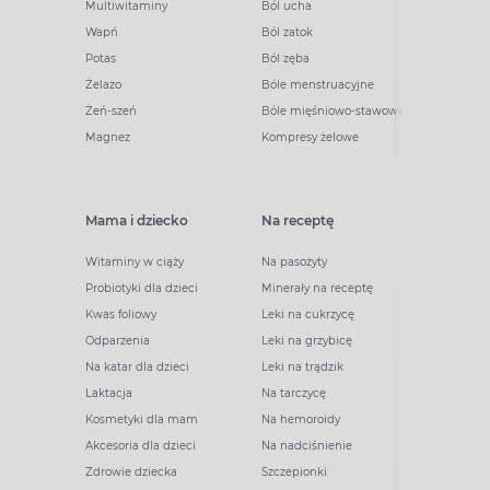
Multiwitaminy
Ból ucha
Wapń
Ból zatok
Potas
Ból zęba
Żelazo
Bóle menstruacyjne
Żeń-szeń
Bóle mięśniowo-stawowe
Magnez
Kompresy żelowe
Mama i dziecko
Na receptę
Witaminy w ciąży
Na pasożyty
Probiotyki dla dzieci
Minerały na receptę
Kwas foliowy
Leki na cukrzycę
Odparzenia
Leki na grzybicę
Na katar dla dzieci
Leki na trądzik
Laktacja
Na tarczycę
Kosmetyki dla mam
Na hemoroidy
Akcesoria dla dzieci
Na nadciśnienie
Zdrowie dziecka
Szczepionki