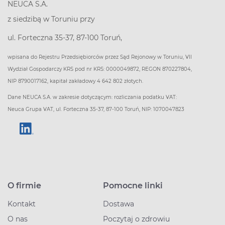
NEUCA S.A.
z siedzibą w Toruniu przy
ul. Forteczna 35-37, 87-100 Toruń,
wpisana do Rejestru Przedsiębiorców przez Sąd Rejonowy w Toruniu, VII
Wydział Gospodarczy KRS pod nr KRS: 0000049872, REGON 870227804,
NIP 8790017162, kapitał zakładowy 4 642 802 złotych.
Dane NEUCA S.A. w zakresie dotyczącym: rozliczania podatku VAT:
Neuca Grupa VAT, ul. Forteczna 35-37, 87-100 Toruń, NIP: 1070047823
O firmie
Pomocne linki
Kontakt
Dostawa
O nas
Poczytaj o zdrowiu