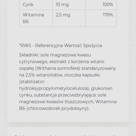
Cynk
10 mg
100%
Witamina
2,5 mg
179%
B6
*RWS - Referencyjna Wartość Spożycia
Składniki: sole magnezowe kwasu
cytrynowego, ekstrakt z korzenia witanii
ospałej (Withania somnifera) standaryzowany
na 2,5% witanolidów, otoczka kapsułki:
(stabilizator:
hydroksypropylometyloceluloza), glukonian
cynku, substancja przeciwzbrylająca: sole
magnezowe kwasów tłuszczowych, Witamina
B6 (chlorowodorek pirydoksyny).