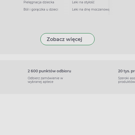
Pielęgnacja dziecka
Leki na otyłość
Ból i gorączka u dzieci
Leki na dnę moczanową
Zobacz więcej
2 600 punktów odbioru
20 tys. 
Odbierz zamówienie w
Szeroki as
wybranej aptece
produktów