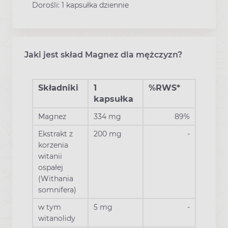
Dorośli: 1 kapsułka dziennie
Jaki jest skład Magnez dla mężczyzn?
Składniki
1
%RWS*
kapsułka
Magnez
334 mg
89%
Ekstrakt z
200 mg
-
korzenia
witanii
ospałej
(Withania
somnifera)
w tym
5 mg
-
witanolidy