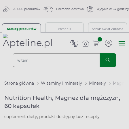
20 000 produktów
Darmowa dostawa
Wysyłka w 24 godziny
Katalog produktów
Poradnik
Serwis Świat Zdrowia
sztuk
Strona główna
Witaminy i minerały
Minerały
Magnez
Nutrition Health, Magnez dla mężczyzn,
60 kapsułek
suplement diety, produkt dostępny bez recepty