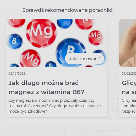
Sprawdź rekomendowane poradniki:
Jak stosować?
06/10/2025
27/02/20
Jak długo można brać
Glic
magnez z witaminą B6?
na s
gli
Czy magnez B6 można brać przez cały czas, czy
Glicyni
trzeba robić przerwy? Czy długotrwałe stosowanie
spotyka
może być szkodliwe?
bezpiec
skutkó