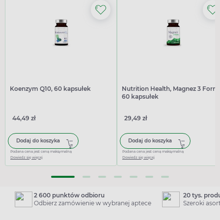
Koenzym Q10, 60 kapsułek
Nutrition Health, Magnez 3 Form
60 kapsułek
44,49 zł
29,49 zł
Dodaj do koszyka
Dodaj do koszyka
Podana cena jest ceną maksymalną
Podana cena jest ceną maksymalną
Dowiedz się więcej
Dowiedz się więcej
2 600 punktów odbioru
20 tys. pro
Odbierz zamówienie w wybranej aptece
Szeroki aso