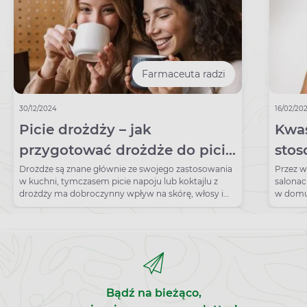
Farmaceuta radzi
30/12/2024
16/02/20
Picie drożdży – jak
Kwas
przygotować drożdże do picia
sto
i co to daje?
Drożdże są znane głównie ze swojego zastosowania
Przez w
w kuchni, tymczasem picie napoju lub koktajlu z
salonac
drożdży ma dobroczynny wpływ na skórę, włosy i
w domu.
paznokcie.
stosow
Bądź na bieżąco,