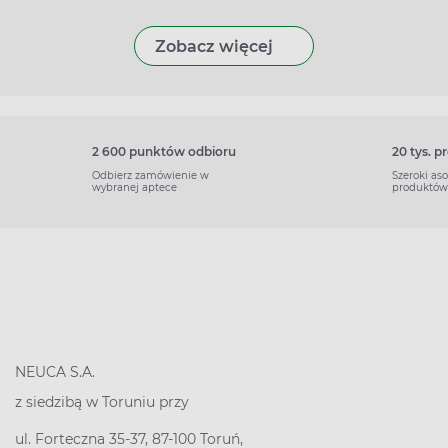
Zobacz więcej
2 600 punktów odbioru
20 tys. 
Odbierz zamówienie w
Szeroki as
wybranej aptece
produktów
NEUCA S.A.
z siedzibą w Toruniu przy
ul. Forteczna 35-37, 87-100 Toruń,