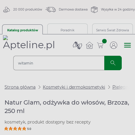
20 000 produktów
Darmowa dostawa
Wysyłka w 24 godziny
Katalog produktów
Poradnik
Serwis Świat Zdrowia
sztuk
Strona główna
Kosmetyki i dermokosmetyki
Pielęgnac
Natur Glam, odżywka do włosów, Brzoza,
250 ml
kosmetyk, produkt dostępny bez recepty
5.0