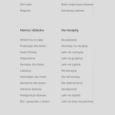
Żeń-szeń
Bóle mięśniowo-stawowe
Magnez
Kompresy żelowe
Mama i dziecko
Na receptę
Witaminy w ciąży
Na pasożyty
Probiotyki dla dzieci
Minerały na receptę
Kwas foliowy
Leki na cukrzycę
Odparzenia
Leki na grzybicę
Na katar dla dzieci
Leki na trądzik
Laktacja
Na tarczycę
Kosmetyki dla mam
Na hemoroidy
Akcesoria dla dzieci
Na nadciśnienie
Zdrowie dziecka
Szczepionki
Pielęgnacja dziecka
Leki na otyłość
Ból i gorączka u dzieci
Leki na dnę moczanową