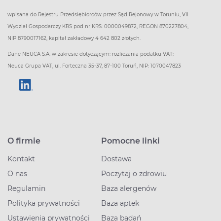
wpisana do Rejestru Przedsiębiorców przez Sąd Rejonowy w Toruniu, VII
Wydział Gospodarczy KRS pod nr KRS: 0000049872, REGON 870227804,
NIP 8790017162, kapitał zakładowy 4 642 802 złotych.
Dane NEUCA S.A. w zakresie dotyczącym: rozliczania podatku VAT:
Neuca Grupa VAT, ul. Forteczna 35-37, 87-100 Toruń, NIP: 1070047823
O firmie
Pomocne linki
Kontakt
Dostawa
O nas
Poczytaj o zdrowiu
Regulamin
Baza alergenów
Polityka prywatności
Baza aptek
Ustawienia prywatności
Baza badań