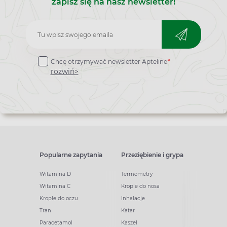
zapisz się na nasz newsletter!
Zapisz
do
Chcę otrzymywać newsletter Apteline
*
newslettera
rozwiń>
Popularne zapytania
Przeziębienie i grypa
Witamina D
Termometry
Witamina C
Krople do nosa
Krople do oczu
Inhalacje
Tran
Katar
Paracetamol
Kaszel