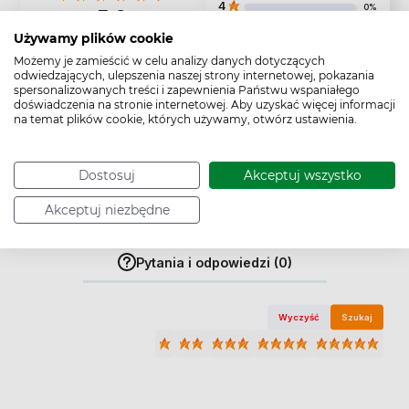
4
0%
5.0
Używamy plików cookie
3
0%
2
opinii klientów
z całego okresu
Możemy je zamieścić w celu analizy danych dotyczących
2
0%
zebranych i zweryfikowanych przez
odwiedzających, ulepszenia naszej strony internetowej, pokazania
spersonalizowanych treści i zapewnienia Państwu wspaniałego
1
doświadczenia na stronie internetowej. Aby uzyskać więcej informacji
0%
na temat plików cookie, których używamy, otwórz ustawienia.
Dostosuj
Akceptuj wszystko
Jak zbieramy opinie?
Akceptuj niezbędne
Opinie klientów
Pytania i odpowiedzi (0)
Wyczyść
Szukaj