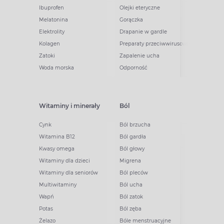
Ibuprofen
Olejki eteryczne
Melatonina
Gorączka
Elektrolity
Drapanie w gardle
Kolagen
Preparaty przeciwwirusowe
Zatoki
Zapalenie ucha
Woda morska
Odporność
Witaminy i minerały
Ból
Cynk
Ból brzucha
Witamina B12
Ból gardła
Kwasy omega
Ból głowy
Witaminy dla dzieci
Migrena
Witaminy dla seniorów
Ból pleców
Multiwitaminy
Ból ucha
Wapń
Ból zatok
Potas
Ból zęba
Żelazo
Bóle menstruacyjne