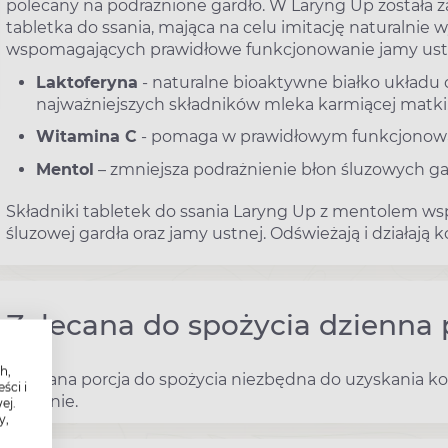
polecany na podrażnione gardło. W Laryng Up została 
tabletka do ssania, mająca na celu imitację natural
wspomagających prawidłowe funkcjonowanie jamy ustne
Laktoferyna
- naturalne bioaktywne białko układu
najważniejszych składników mleka karmiącej matki
Witamina C
- pomaga w prawidłowym funkcjonowa
Mentol
– zmniejsza podrażnienie błon śluzowych gard
Składniki tabletek do ssania Laryng Up z mentolem wsp
śluzowej gardła oraz jamy ustnej. Odświeżają i działają k
Zalecana do spożycia dzienna 
h,
Zalecana porcja do spożycia niezbędna do uzyskania kor
ści i
dziennie.
ej.
y,