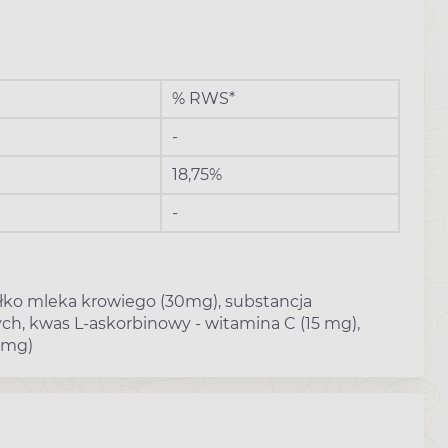
% RWS*
-
18,75%
-
białko mleka krowiego (30mg), substancja
h, kwas L-askorbinowy - witamina C (15 mg),
2 mg)