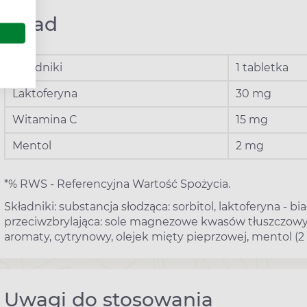
Skład
Składniki
1 tabletka
Laktoferyna
30 mg
Witamina C
15 mg
Mentol
2 mg
*% RWS - Referencyjna Wartość Spożycia.
Składniki: substancja słodząca: sorbitol, laktoferyna - 
przeciwzbrylająca: sole magnezowe kwasów tłuszczowyc
aromaty, cytrynowy, olejek mięty pieprzowej, mentol (
Uwagi do stosowania