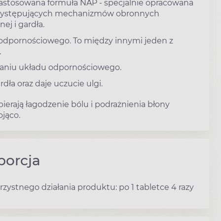
zastosowana formuła NAP - specjalnie opracowana
nie występujących mechanizmów obronnych
j i gardła.
 odpornościowego. To między innymi jeden z
.
niu układu odpornościowego.
ła oraz daje uczucie ulgi.
ierają łagodzenie bólu i podrażnienia błony
ojąco.
porcja
zystnego działania produktu: po 1 tabletce 4 razy