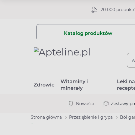
20 000 produkt
Katalog produktów
Witaminy i
Leki n
Zdrowie
minerały
recept
Nowości
Zestawy p
Strona główna
Przeziębienie i grypa
Ból gar