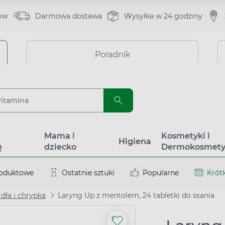
ów
Darmowa dostawa
Wysyłka w 24 godziny
Poradnik
a
Mama i
Kosmetyki i
Higiena
ę
dziecko
Dermokosmety
roduktowe
Ostatnie sztuki
Popularne
Krótk
dła i chrypka
Laryng Up z mentolem, 24 tabletki do ssania