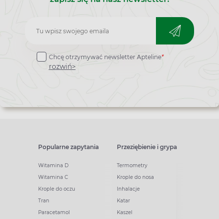
Zapisz
do
Chcę otrzymywać newsletter Apteline
*
newslettera
rozwiń>
Popularne zapytania
Przeziębienie i grypa
Witamina D
Termometry
Witamina C
Krople do nosa
Krople do oczu
Inhalacje
Tran
Katar
Paracetamol
Kaszel