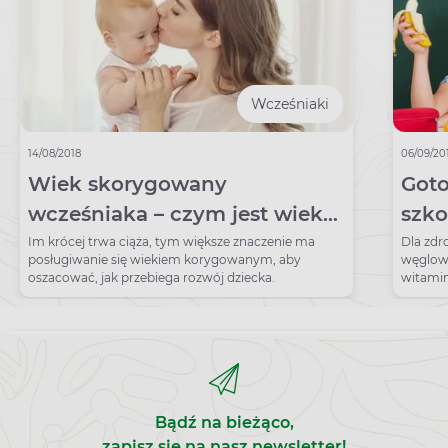
Wcześniaki
14/08/2018
06/09/20
Wiek skorygowany
Goto
wcześniaka – czym jest wiek
szko
skorygowany, jak go obliczyć?
śnia
Im krócej trwa ciąża, tym większe znaczenie ma
Dla zdr
posługiwanie się wiekiem korygowanym, aby
węglowo
oszacować, jak przebiega rozwój dziecka.
witamin
znaleźć
Bądź na bieżąco,
zapisz się na nasz newsletter!