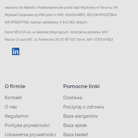
wpisana do Rejestru Przedsiębiorców przez Sąd Rejonowy w Toruniu, VII
Wydział Gospodarczy KRS pod nr KRS: 0000049872, REGON 870227804,
NIP 8790017162, kapitał zakładowy 4 642 802 złotych.
Dane NEUCA S.A. w zakresie dotyczącym: rozliczania podatku VAT:
Neuca Grupa VAT, ul. Forteczna 35-37, 87-100 Toruń, NIP: 1070047823
O firmie
Pomocne linki
Kontakt
Dostawa
O nas
Poczytaj o zdrowiu
Regulamin
Baza alergenów
Polityka prywatności
Baza aptek
Ustawienia prywatności
Baza badań