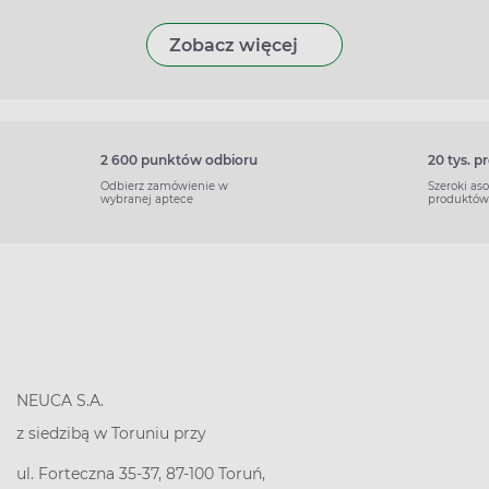
Zobacz więcej
2 600 punktów odbioru
20 tys. 
Odbierz zamówienie w
Szeroki as
wybranej aptece
produktów
NEUCA S.A.
z siedzibą w Toruniu przy
ul. Forteczna 35-37, 87-100 Toruń,