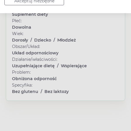
Akceptuj niezbędne
Typ produktu:
Suplement diety
Płeć:
Dowolna
Wiek:
Dorosły
/
Dziecko
/
Młodzież
Obszar/Układ:
Układ odpornościowy
Działanie/właściwości:
Uzupełniające dietę
/
Wspierające
Problem:
Obniżona odporność
Specyfika:
Bez glutenu
/
Bez laktozy