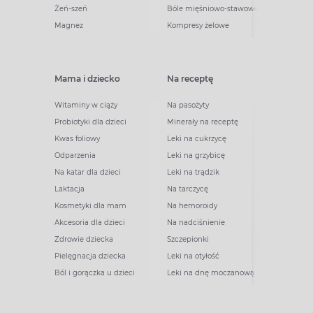
Żeń-szeń
Bóle mięśniowo-stawowe
Magnez
Kompresy żelowe
Mama i dziecko
Na receptę
Witaminy w ciąży
Na pasożyty
Probiotyki dla dzieci
Minerały na receptę
Kwas foliowy
Leki na cukrzycę
Odparzenia
Leki na grzybicę
Na katar dla dzieci
Leki na trądzik
Laktacja
Na tarczycę
Kosmetyki dla mam
Na hemoroidy
Akcesoria dla dzieci
Na nadciśnienie
Zdrowie dziecka
Szczepionki
Pielęgnacja dziecka
Leki na otyłość
Ból i gorączka u dzieci
Leki na dnę moczanową