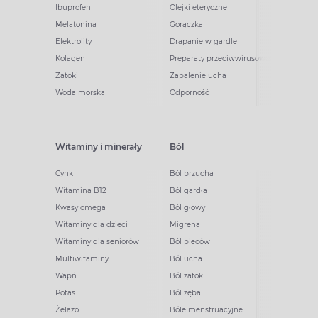
Ibuprofen
Olejki eteryczne
Melatonina
Gorączka
Elektrolity
Drapanie w gardle
Kolagen
Preparaty przeciwwirusowe
Zatoki
Zapalenie ucha
Woda morska
Odporność
Witaminy i minerały
Ból
Cynk
Ból brzucha
Witamina B12
Ból gardła
Kwasy omega
Ból głowy
Witaminy dla dzieci
Migrena
Witaminy dla seniorów
Ból pleców
Multiwitaminy
Ból ucha
Wapń
Ból zatok
Potas
Ból zęba
Żelazo
Bóle menstruacyjne