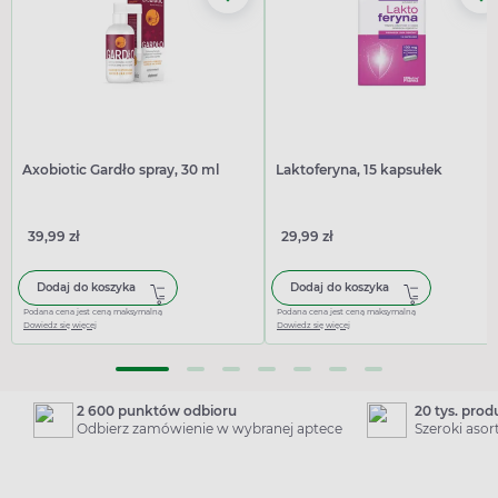
Axobiotic Gardło spray, 30 ml
Laktoferyna, 15 kapsułek
39,99 zł
29,99 zł
Dodaj do koszyka
Dodaj do koszyka
Podana cena jest ceną maksymalną
Podana cena jest ceną maksymalną
Dowiedz się więcej
Dowiedz się więcej
2 600 punktów odbioru
20 tys. pro
Odbierz zamówienie w wybranej aptece
Szeroki aso